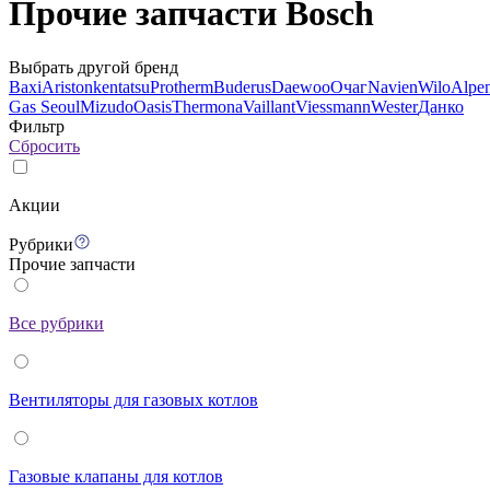
Прочие запчасти Bosch
Выбрать другой бренд
Baxi
Ariston
kentatsu
Protherm
Buderus
Daewoo
Очаг
Navien
Wilo
Alpe
Gas Seoul
Mizudo
Oasis
Thermona
Vaillant
Viessmann
Wester
Данко
Фильтр
Сбросить
Акции
Рубрики
Прочие запчасти
Все рубрики
Вентиляторы для газовых котлов
Газовые клапаны для котлов