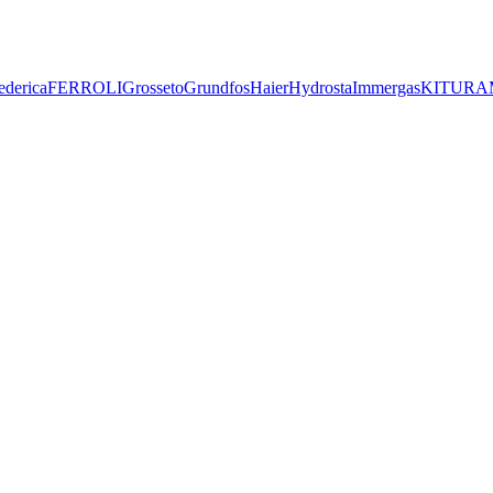
ederica
FERROLI
Grosseto
Grundfos
Haier
Hydrosta
Immergas
KITURA