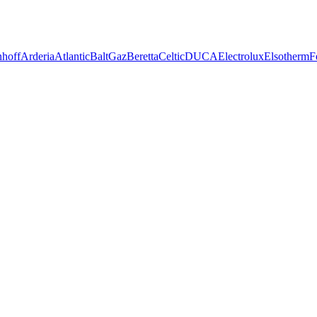
nhoff
Arderia
Atlantic
BaltGaz
Beretta
Celtic
DUCA
Electrolux
Elsotherm
F