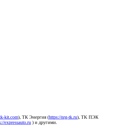
.tk-kit.com
), ТК Энергия (
https://nrg-tk.ru
), ТK ПЭК
s://expressauto.ru
) и другими.