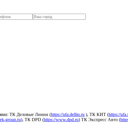
ями: ТК Деловые Линии (
https://ufa.dellin.ru
), ТК КИТ (
https://ufa
dek-group.ru
), ТК DPD (
https://www.dpd.ru
) ТК Экспресс Авто (
http