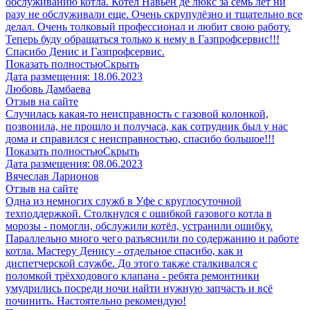
обслуживанию котла. Котел Навьен де люкс за семь лет ни
разу не обслуживали еще. Очень скрупулёзно и тщательно все
делал. Очень толковый профессионал и любит свою работу.
Теперь буду обращаться только к нему в Газпрофсервис!!!
Спасибо Денис и Газпрофсервис.
Показать полностью
Скрыть
Дата размещения:
18.06.2023
Любовь Дамбаева
Отзыв на сайте
Случилась какая-то неисправность с газовой колонкой,
позвонила, не прошло и получаса, как сотрудник был у нас
дома и справился с неисправностью, спасибо большое!!!
Показать полностью
Скрыть
Дата размещения:
08.06.2023
Вячеслав Ларионов
Отзыв на сайте
Одна из немногих служб в Уфе с круглосуточной
техподдержкой. Столкнулся с ошибкой газового котла в
морозы - помогли, обслужили котёл, устранили ошибку.
Параллельно много чего разъяснили по содержанию и работе
котла. Мастеру Денису - отдельное спасибо, как и
диспетчерской службе. До этого также сталкивался с
поломкой трёхходового клапана - ребята ремонтники
умудрились посреди ночи найти нужную запчасть и всё
починить. Настоятельно рекомендую!