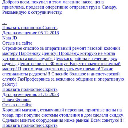
Доброго всем, покупал в этом магазине насос, цена
приемлема, продавец оперативно отправил груз в Самару.
Рекомендую к сотрудничеству.
…
Показать полностью
Скрыть
Дата размещения:
05.12.2018
Nata JD
Отзыв на сайте
Огромное спасибо за оперативный ремонт газовой колонки
мастеру Парфенову Денису! Проблему, которую не могла
устранить газовая служба Демского района в течение двух
недель, Денис решил за 30 минут. Вот, что значит отличный
мастер! Просим руководство выдать ему премию! Такие
специалисты редкость!!! Спасибо большое и диспетчерской
службе ГазПрофсервиса за вежливое общение и оперативную
работу!
Показать полностью
Скрыть
Дата размещения:
21.12.2023
Павел Фролов
Отзыв на сайте
Хороший магазин, отзывчивый персонал, приятные цены на
товар, при покупке системы отопления в дом сделали скидку.
Сделали монтаж оборудования ниже рынка! Всем советую!!!!
Показать полностью
Скрыть