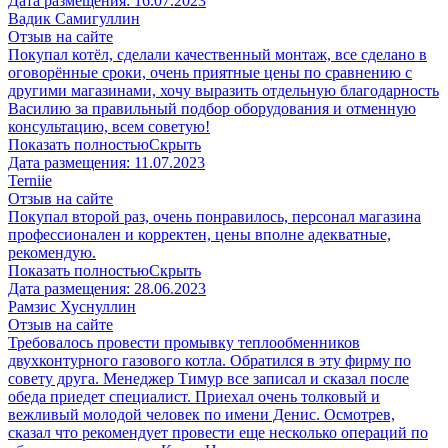
Дата размещения:
16.07.2023
Вадик Самигуллин
Отзыв на сайте
Покупал котёл, сделали качественный монтаж, все сделано в
оговорённые сроки, очень приятные цены по сравнению с
другими магазинами, хочу выразить отдельную благодарность
Василию за правильный подбор оборудования и отменную
консультацию, всем советую!
Показать полностью
Скрыть
Дата размещения:
11.07.2023
​Terniie​
Отзыв на сайте
Покупал второй раз, очень понравилось, персонал магазина
профессионален и корректен, цены вполне адекватные,
рекомендую.
Показать полностью
Скрыть
Дата размещения:
28.06.2023
Рамзис Хуснуллин
Отзыв на сайте
Требовалось провести промывку теплообменников
двухконтурного газового котла. Обратился в эту фирму по
совету друга. Менеджер Тимур все записал и сказал после
обеда приедет специалист. Приехал очень толковый и
вежливый молодой человек по имени Денис. Осмотрев,
сказал что рекомендует провести еще несколько операций по