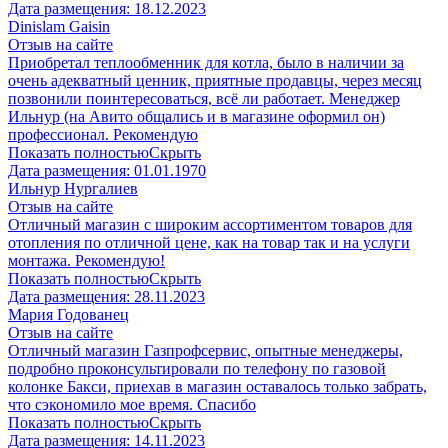
Дата размещения:
18.12.2023
Dinislam Gaisin
Отзыв на сайте
Приобретал теплообменник для котла, было в наличии за
очень адекватный ценник, приятные продавцы, через месяц
позвонили поинтересоваться, всё ли работает. Менеджер
Ильнур (на Авито общались и в магазине оформил он)
профессионал. Рекомендую
Показать полностью
Скрыть
Дата размещения:
01.01.1970
Ильнур Нургалиев
Отзыв на сайте
Отличный магазин с широким ассортиментом товаров для
отопления по отличной цене, как на товар так и на услуги
монтажа. Рекомендую!
Показать полностью
Скрыть
Дата размещения:
28.11.2023
Мария Годованец
Отзыв на сайте
Отличный магазин Газпрофсервис, опытные менеджеры,
подробно проконсультировали по телефону по газовой
колонке Бакси, приехав в магазин оставалось только забрать,
что сэкономило мое время. Спасибо
Показать полностью
Скрыть
Дата размещения:
14.11.2023