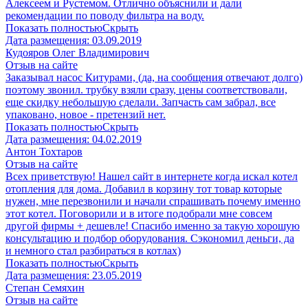
Алексеем и Рустемом. Отлично объяснили и дали
рекомендации по поводу фильтра на воду.
Показать полностью
Скрыть
Дата размещения:
03.09.2019
Кудояров Олег Владимирович
Отзыв на сайте
Заказывал насос Китурами, (да, на сообщения отвечают долго)
поэтому звонил. трубку взяли сразу, цены соответствовали,
еще скидку небольшую сделали. Запчасть сам забрал, все
упаковано, новое - претензий нет.
Показать полностью
Скрыть
Дата размещения:
04.02.2019
Антон Тохтаров
Отзыв на сайте
Всех приветствую! Нашел сайт в интернете когда искал котел
отопления для дома. Добавил в корзину тот товар которые
нужен, мне перезвонили и начали спрашивать почему именно
этот котел. Поговорили и в итоге подобрали мне совсем
другой фирмы + дешевле! Спасибо именно за такую хорошую
консультацию и подбор оборудования. Сэкономил деньги, да
и немного стал разбираться в котлах)
Показать полностью
Скрыть
Дата размещения:
23.05.2019
Степан Семяхин
Отзыв на сайте