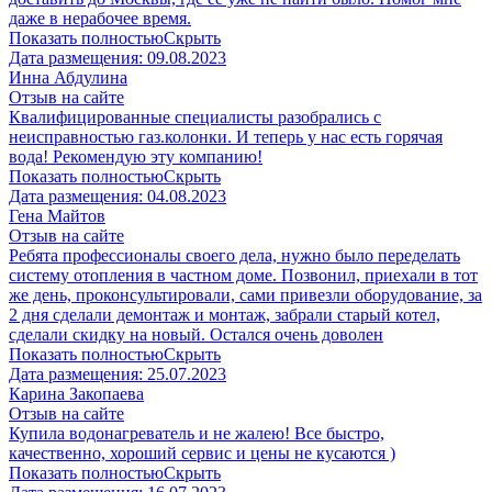
даже в нерабочее время.
Показать полностью
Скрыть
Дата размещения:
09.08.2023
Инна Абдулина
Отзыв на сайте
Квалифицированные специалисты разобрались с
неисправностью газ.колонки. И теперь у нас есть горячая
вода! Рекомендую эту компанию!
Показать полностью
Скрыть
Дата размещения:
04.08.2023
​Гена Майтов
Отзыв на сайте
Ребята профессионалы своего дела, нужно было переделать
систему отопления в частном доме. Позвонил, приехали в тот
же день, проконсультировали, сами привезли оборудование, за
2 дня сделали демонтаж и монтаж, забрали старый котел,
сделали скидку на новый. Остался очень доволен
Показать полностью
Скрыть
Дата размещения:
25.07.2023
Карина Закопаева
Отзыв на сайте
Купила водонагреватель и не жалею! Все быстро,
качественно, хороший сервис и цены не кусаются )
Показать полностью
Скрыть