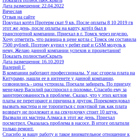
Показать полностью
Скрыть
Дата размещения:
22.04.2022
Вячеслав
Отзыв на сайте
Покупал котёл Протерм скат 9 кв. После оплаты 8 10 2019 гв
этот же день, после оплаты на карту, котёл был в
транспортной компании. Приехал в г. Томск через неделю.
Хочу отметить, что разница в цене котла с Томск ом составила
7500 рублей. Поэтому купил у ребят ещё и GSM модуль к
нему. Желаю данной компании успехов и процветания!
Показать полностью
Скрыть
Дата размещения:
16.10.2019
Валерий Г.
В компании работают профессионалы. У нас сгорела плата на
Китурами, нашли ее в интенете у данной компании,
созвонились - цена устроила. Поехали забирать. По приезду
менеджер Василий расспросил о поломке. Спасибо ему за
заинтересованность в проблеме. Сказал, что у этих котлов
платы не перегорают и причина в другом. Порекомендовал
вызвать мастера и не торопиться с покупкой так как плата
возврату не подлежит и на секундочку стоит 10 штук.
Вызвали их мастера Алмаса в этот же день. Приехал
посмотрел. Оказалась проблема в насосе. В итоге оплатили
только ремонт.
Спасибо за вашу работу и такое внимательное отношение к