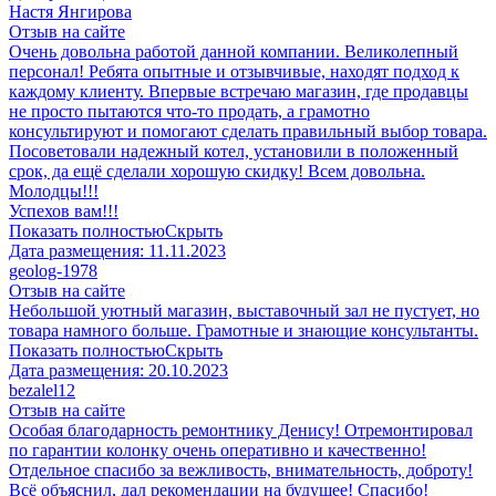
​Настя Янгирова
Отзыв на сайте
Очень довольна работой данной компании. Великолепный
персонал! Ребята опытные и отзывчивые, находят подход к
каждому клиенту. Впервые встречаю магазин, где продавцы
не просто пытаются что-то продать, а грамотно
консультируют и помогают сделать правильный выбор товара.
Посоветовали надежный котел, установили в положенный
срок, да ещё сделали хорошую скидку! Всем довольна.
Молодцы!!!
Успехов вам!!!
Показать полностью
Скрыть
Дата размещения:
11.11.2023
geolog-1978
Отзыв на сайте
Небольшой уютный магазин, выставочный зал не пустует, но
товара намного больше. Грамотные и знающие консультанты.
Показать полностью
Скрыть
Дата размещения:
20.10.2023
​bezalel12
Отзыв на сайте
Особая благодарность ремонтнику Денису! Отремонтировал
по гарантии колонку очень оперативно и качественно!
Отдельное спасибо за вежливость, внимательность, доброту!
Всё объяснил, дал рекомендации на будущее! Спасибо!