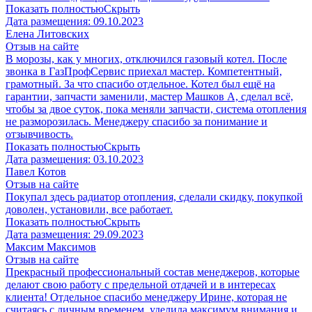
Показать полностью
Скрыть
Дата размещения:
09.10.2023
​Елена Литовских
Отзыв на сайте
В морозы, как у многих, отключился газовый котел. После
звонка в ГазПрофСервис приехал мастер. Компетентный,
грамотный. За что спасибо отдельное. Котел был ещё на
гарантии, запчасти заменили, мастер Машков А, сделал всё,
чтобы за двое суток, пока меняли запчасти, система отопления
не разморозилась. Менеджеру спасибо за понимание и
отзывчивость.
Показать полностью
Скрыть
Дата размещения:
03.10.2023
Павел Котов
Отзыв на сайте
Покупал здесь радиатор отопления, сделали скидку, покупкой
доволен, установили, все работает.
Показать полностью
Скрыть
Дата размещения:
29.09.2023
Максим Максимов
Отзыв на сайте
Прекрасный профессиональный состав менеджеров, которые
делают свою работу с предельной отдачей и в интересах
клиента! Отдельное спасибо менеджеру Ирине, которая не
считаясь с личным временем, уделила максимум внимания и