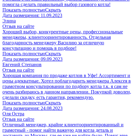
помогла сделать правильный выбор газового котла!
Показать полностью
Скрыть
Дата размещения:
11.09.2023
Элина
Отзыв на сайте
Хороший выбор, конкурентные цены, профессиональные
менеджеры, клиентоориентированность. Отдельная
благодарность менеджеру Василию за отличную
консультацию и помощь в подборе!
Показать полностью
Скрыть
Дата размещения:
09.09.2023
Евгений Степанов
Отзыв на сайте
Хорошая компания по продаже котлов в Уфе! Ассортимент и
цены адекватные. Хотел поблагодарить менеджера Алексея в
грамотном консультировании по подбору котла т.к. я сам не
очень разбираюсь в данном направлении. Покупкой доволен,
сделали скидку, есть гарантия, рекомендую.
Показать полностью
Скрыть
Дата размещения:
24.08.2023
​Оля Остра
Отзыв на сайте
Отличный менеджер, крайне клиентоориентированный и
грамотный - помог найти важную для котла деталь и
доставить до Москвы, где ее уже не найти было. Помог мне