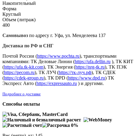
Накопительный
Форма
Круглый
Объем (литраж)
400
Самовывоз
по адресу г. Уфа, ул. Менделеева 137
Доставка по РФ и СНГ
Почтой России (
https://www.pochta.ru
), транспортными
компаниями: ТК Деловые Линии (
https://ufa.dellin.ru
), ТК КИТ
(
https://ufa.tk-kit.com
), ТК Энергия (
https://nrg-tk.ru
), ТK ПЭК
(
https://pecom.ru
), ТК ЛУЧ (
https://тк-луч.рф
), ТК СДЕК
(
https://cdek-group.ru
), ТК DPD (
https://www.dpd.ru
) ТК
Экспресс Авто (
https://expressauto.ru
) и другими.
Подробнее о доставке
Способы оплаты
Вес (нетто), кг: 145