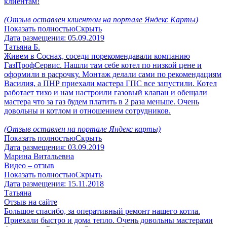
клиентам!
(Отзыв оставлен клиентом на портале Яндекс Карты)
Показать полностью
Скрыть
Дата размещения:
05.09.2019
Татьяна Б.
Живем в Соснах, соседи порекомендавали компанию
ГазПрофСервис. Нашли там себе котел по низкой цене и
оформили в расрочку. Монтаж делали сами по рекомендациям
Василия, а ПНР приехали мастера ГПС все запустили. Котел
работает тихо и нам настроили газовый клапан и обещали
мастера что за газ будем платить в 2 раза меньше. Очень
довольны и котлом и отношением сотрудников.
(Отзыв оставлен на портале Яндекс карты)
Показать полностью
Скрыть
Дата размещения:
03.09.2019
Марина Витальевна
Видео – отзыв
Показать полностью
Скрыть
Дата размещения:
15.11.2018
Татьяна
Отзыв на сайте
Большое спасибо, за оперативный ремонт нашего котла.
Приехали быстро и дома тепло. Очень довольны мастерами