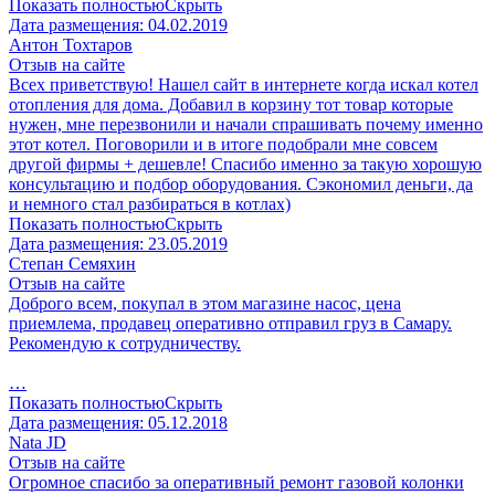
Показать полностью
Скрыть
Дата размещения:
04.02.2019
Антон Тохтаров
Отзыв на сайте
Всех приветствую! Нашел сайт в интернете когда искал котел
отопления для дома. Добавил в корзину тот товар которые
нужен, мне перезвонили и начали спрашивать почему именно
этот котел. Поговорили и в итоге подобрали мне совсем
другой фирмы + дешевле! Спасибо именно за такую хорошую
консультацию и подбор оборудования. Сэкономил деньги, да
и немного стал разбираться в котлах)
Показать полностью
Скрыть
Дата размещения:
23.05.2019
Степан Семяхин
Отзыв на сайте
Доброго всем, покупал в этом магазине насос, цена
приемлема, продавец оперативно отправил груз в Самару.
Рекомендую к сотрудничеству.
…
Показать полностью
Скрыть
Дата размещения:
05.12.2018
Nata JD
Отзыв на сайте
Огромное спасибо за оперативный ремонт газовой колонки