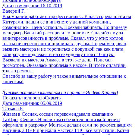
Показать полностью
Скрыть
Дата размещения:
16.10.2019
Валерий Г.
В компании работают профессионалы. У нас сгорела плата на
Китурами, нашли ее в интенете у данной компании,
созвонились - цена устроила. Поехали забирать. По приезду
менеджер Василий расспросил о поломке. Спасибо ему за
заинтересованность в проблеме. Сказал, что у этих котлов
платы не перегорают и причина в другом. Порекомендовал
вызвать мастера и не торопиться с покупкой так как плата
возврату не подлежит и на секундочку стоит 10 штук.
Вызвали их мастера Алмаса в этот же день. Приехал
посмотрел. Оказалась проблема в насосе. В итоге оплатили
только ремонт.
Спасибо за вашу работу и такое внимательное отношение к
клиентам!
(Отзыв оставлен клиентом на портале Яндекс Карты)
Показать полностью
Скрыть
Дата размещения:
05.09.2019
Татьяна Б.
Живем в Соснах, соседи порекомендавали компанию
ГазПрофСервис. Нашли там себе котел по низкой цене и
оформили в расрочку. Монтаж делали сами по рекомендациям
Василия, а ПНР приехали мастера ГПС все запустили. Котел