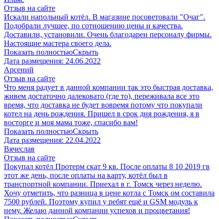
Отзыв на сайте
Искали напольный котёл. В магазине посоветовали "Очаг".
Подобрали лучшее, по сотношению цены и качества.
Доставили, установили. Очень благодарен персоналу фирмы.
Настоящие мастера своего дела.
Показать полностью
Скрыть
Дата размещения:
24.06.2022
Арсений
Отзыв на сайте
Что меня радует в данной компании так это быстрая доставка,
живем достаточно далековато (где то), переживала все это
время, что доставка не будет вовремя потому что покупали
котел на день рождения. Пришел в срок дня рождения, я в
восторге и моя мама тоже, спасибо вам!
Показать полностью
Скрыть
Дата размещения:
22.04.2022
Вячеслав
Отзыв на сайте
Покупал котёл Протерм скат 9 кв. После оплаты 8 10 2019 гв
этот же день, после оплаты на карту, котёл был в
транспортной компании. Приехал в г. Томск через неделю.
Хочу отметить, что разница в цене котла с Томск ом составила
7500 рублей. Поэтому купил у ребят ещё и GSM модуль к
нему. Желаю данной компании успехов и процветания!