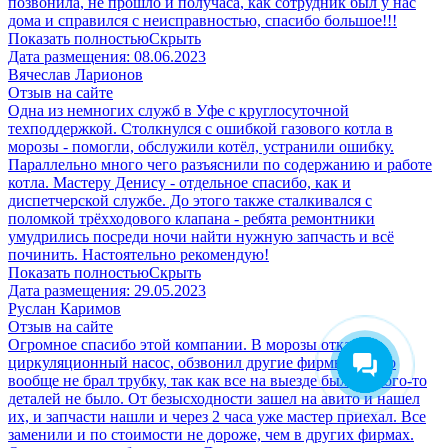
позвонила, не прошло и получаса, как сотрудник был у нас
дома и справился с неисправностью, спасибо большое!!!
Показать полностью
Скрыть
Дата размещения:
08.06.2023
Вячеслав Ларионов
Отзыв на сайте
Одна из немногих служб в Уфе с круглосуточной
техподдержкой. Столкнулся с ошибкой газового котла в
морозы - помогли, обслужили котёл, устранили ошибку.
Параллельно много чего разъяснили по содержанию и работе
котла. Мастеру Денису - отдельное спасибо, как и
диспетчерской службе. До этого также сталкивался с
поломкой трёхходового клапана - ребята ремонтники
умудрились посреди ночи найти нужную запчасть и всё
починить. Настоятельно рекомендую!
Показать полностью
Скрыть
Дата размещения:
29.05.2023
Руслан Каримов
Отзыв на сайте
Огромное спасибо этой компании. В морозы отказал
циркуляционный насос, обзвонил другие фирмы, кто-то
вообще не брал трубку, так как все на выезде были, у кого-то
деталей не было. От безысходности зашел на авито и нашел
их, и запчасти нашли и через 2 часа уже мастер приехал. Все
заменили и по стоимости не дороже, чем в других фирмах.