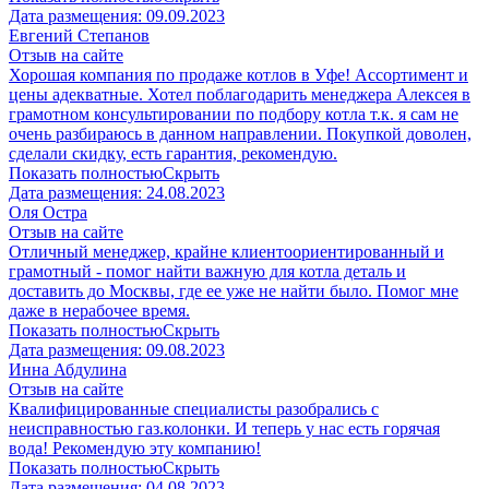
Дата размещения:
09.09.2023
Евгений Степанов
Отзыв на сайте
Хорошая компания по продаже котлов в Уфе! Ассортимент и
цены адекватные. Хотел поблагодарить менеджера Алексея в
грамотном консультировании по подбору котла т.к. я сам не
очень разбираюсь в данном направлении. Покупкой доволен,
сделали скидку, есть гарантия, рекомендую.
Показать полностью
Скрыть
Дата размещения:
24.08.2023
​Оля Остра
Отзыв на сайте
Отличный менеджер, крайне клиентоориентированный и
грамотный - помог найти важную для котла деталь и
доставить до Москвы, где ее уже не найти было. Помог мне
даже в нерабочее время.
Показать полностью
Скрыть
Дата размещения:
09.08.2023
Инна Абдулина
Отзыв на сайте
Квалифицированные специалисты разобрались с
неисправностью газ.колонки. И теперь у нас есть горячая
вода! Рекомендую эту компанию!
Показать полностью
Скрыть
Дата размещения:
04.08.2023