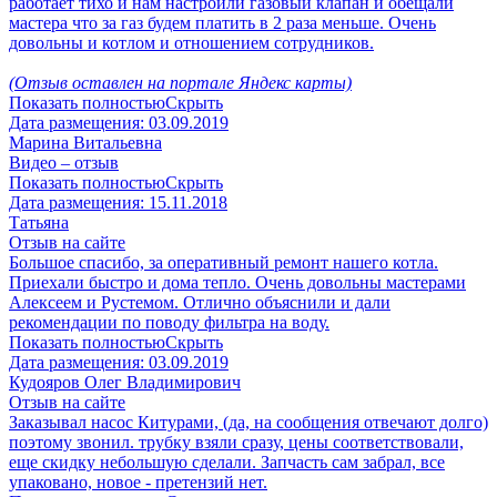
работает тихо и нам настроили газовый клапан и обещали
мастера что за газ будем платить в 2 раза меньше. Очень
довольны и котлом и отношением сотрудников.
(Отзыв оставлен на портале Яндекс карты)
Показать полностью
Скрыть
Дата размещения:
03.09.2019
Марина Витальевна
Видео – отзыв
Показать полностью
Скрыть
Дата размещения:
15.11.2018
Татьяна
Отзыв на сайте
Большое спасибо, за оперативный ремонт нашего котла.
Приехали быстро и дома тепло. Очень довольны мастерами
Алексеем и Рустемом. Отлично объяснили и дали
рекомендации по поводу фильтра на воду.
Показать полностью
Скрыть
Дата размещения:
03.09.2019
Кудояров Олег Владимирович
Отзыв на сайте
Заказывал насос Китурами, (да, на сообщения отвечают долго)
поэтому звонил. трубку взяли сразу, цены соответствовали,
еще скидку небольшую сделали. Запчасть сам забрал, все
упаковано, новое - претензий нет.