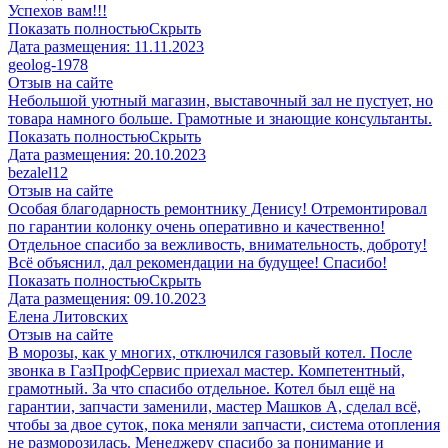
Успехов вам!!!
Показать полностью
Скрыть
Дата размещения:
11.11.2023
geolog-1978
Отзыв на сайте
Небольшой уютный магазин, выставочный зал не пустует, но
товара намного больше. Грамотные и знающие консультанты.
Показать полностью
Скрыть
Дата размещения:
20.10.2023
​bezalel12
Отзыв на сайте
Особая благодарность ремонтнику Денису! Отремонтировал
по гарантии колонку очень оперативно и качественно!
Отдельное спасибо за вежливость, внимательность, доброту!
Всё объяснил, дал рекомендации на будущее! Спасибо!
Показать полностью
Скрыть
Дата размещения:
09.10.2023
​Елена Литовских
Отзыв на сайте
В морозы, как у многих, отключился газовый котел. После
звонка в ГазПрофСервис приехал мастер. Компетентный,
грамотный. За что спасибо отдельное. Котел был ещё на
гарантии, запчасти заменили, мастер Машков А, сделал всё,
чтобы за двое суток, пока меняли запчасти, система отопления
не разморозилась. Менеджеру спасибо за понимание и