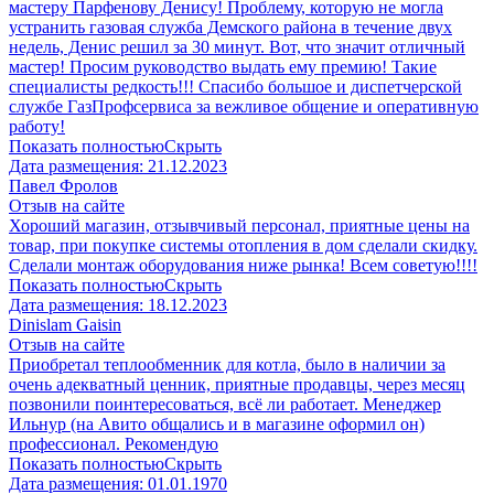
мастеру Парфенову Денису! Проблему, которую не могла
устранить газовая служба Демского района в течение двух
недель, Денис решил за 30 минут. Вот, что значит отличный
мастер! Просим руководство выдать ему премию! Такие
специалисты редкость!!! Спасибо большое и диспетчерской
службе ГазПрофсервиса за вежливое общение и оперативную
работу!
Показать полностью
Скрыть
Дата размещения:
21.12.2023
Павел Фролов
Отзыв на сайте
Хороший магазин, отзывчивый персонал, приятные цены на
товар, при покупке системы отопления в дом сделали скидку.
Сделали монтаж оборудования ниже рынка! Всем советую!!!!
Показать полностью
Скрыть
Дата размещения:
18.12.2023
Dinislam Gaisin
Отзыв на сайте
Приобретал теплообменник для котла, было в наличии за
очень адекватный ценник, приятные продавцы, через месяц
позвонили поинтересоваться, всё ли работает. Менеджер
Ильнур (на Авито общались и в магазине оформил он)
профессионал. Рекомендую
Показать полностью
Скрыть
Дата размещения:
01.01.1970