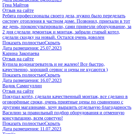
​Гена Майтов
Отзыв на сайте
Ребята профессионалы своего дела, нужно было переделать
систему отопления в частном доме. Позвонил, приехали в тот
же день, проконсультировали, сами привезли оборудование, за
2 дня сделали демонтаж и монтаж, забрали старый котел,
сделали скидку на новый. Остался очень доволен
Показать полностью
Скрыть
Дата размещения:
25.07.2023
Карина Закопаева
Отзыв на сайте
Купила водонагреватель и не жалею! Все быстро,
качественно, хороший сервис и цены не кусаются )
Показать полностью
Скрыть
Дата размещения:
16.07.2023
Вадик Самигуллин
Отзыв на сайте
Покупал котёл, сделали качественный монтаж, все сделано в
оговорённые сроки, очень приятные цены по сравнению с
другими магазинами, хочу выразить отдельную благодарность
Василию за правильный подбор оборудования и отменную
консультацию, всем советую!
Показать полностью
Скрыть
Дата размещения:
11.07.2023