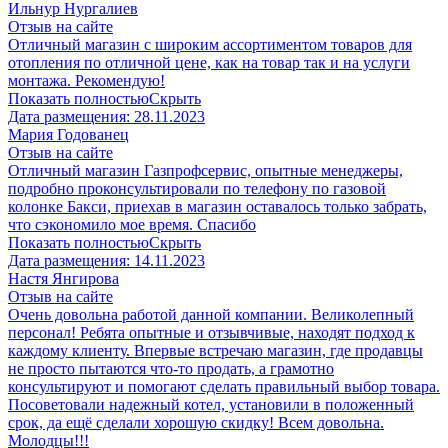
Ильнур Нургалиев
Отзыв на сайте
Отличный магазин с широким ассортиментом товаров для
отопления по отличной цене, как на товар так и на услуги
монтажа. Рекомендую!
Показать полностью
Скрыть
Дата размещения:
28.11.2023
Мария Годованец
Отзыв на сайте
Отличный магазин Газпрофсервис, опытные менеджеры,
подробно проконсультировали по телефону по газовой
колонке Бакси, приехав в магазин оставалось только забрать,
что сэкономило мое время. Спасибо
Показать полностью
Скрыть
Дата размещения:
14.11.2023
​Настя Янгирова
Отзыв на сайте
Очень довольна работой данной компании. Великолепный
персонал! Ребята опытные и отзывчивые, находят подход к
каждому клиенту. Впервые встречаю магазин, где продавцы
не просто пытаются что-то продать, а грамотно
консультируют и помогают сделать правильный выбор товара.
Посоветовали надежный котел, установили в положенный
срок, да ещё сделали хорошую скидку! Всем довольна.
Молодцы!!!