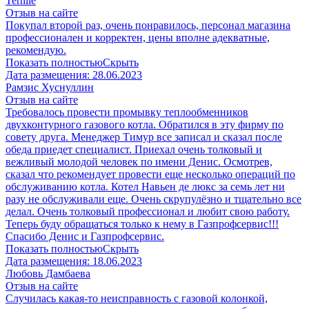
​Terniie​
Отзыв на сайте
Покупал второй раз, очень понравилось, персонал магазина
профессионален и корректен, цены вполне адекватные,
рекомендую.
Показать полностью
Скрыть
Дата размещения:
28.06.2023
Рамзис Хуснуллин
Отзыв на сайте
Требовалось провести промывку теплообменников
двухконтурного газового котла. Обратился в эту фирму по
совету друга. Менеджер Тимур все записал и сказал после
обеда приедет специалист. Приехал очень толковый и
вежливый молодой человек по имени Денис. Осмотрев,
сказал что рекомендует провести еще несколько операций по
обслуживанию котла. Котел Навьен де люкс за семь лет ни
разу не обслуживали еще. Очень скрупулёзно и тщательно все
делал. Очень толковый профессионал и любит свою работу.
Теперь буду обращаться только к нему в Газпрофсервис!!!
Спасибо Денис и Газпрофсервис.
Показать полностью
Скрыть
Дата размещения:
18.06.2023
Любовь Дамбаева
Отзыв на сайте
Случилась какая-то неисправность с газовой колонкой,