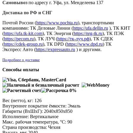
Самовывоз
по адресу г. Уфа, ул. Менделеева 137
Доставка по РФ и СНГ
Почтой России (
https://www.pochta.ru
), транспортными
компаниями: ТК Деловые Линии (
https://ufa.dellin.ru
), ТК КИТ
(
https://ufa.tk-kit.com
), ТК Энергия (
https://nrg-tk.ru
), ТK ПЭК
(
https://pecom.ru
), ТК ЛУЧ (
https://тк-луч.рф
), ТК СДЕК
(
https://cdek-group.ru
), ТК DPD (
https://www.dpd.ru
) ТК
Экспресс Авто (
https://expressauto.ru
) и другими.
Подробнее о доставке
Способы оплаты
Вес (нетто), кг: 126
Внутреннее покрытие ёмкости: Эмаль
Габариты (ВхШхГ): 2040х850х850
Исполнение: Вертикальное
Макс. рабочая температура, °C: 90
Страна производства: Чехия
Высота, мм: 2040