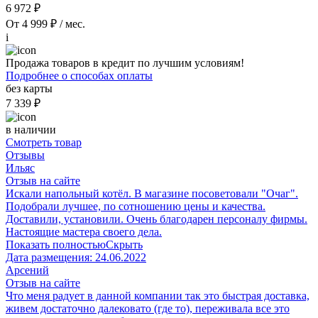
6 972 ₽
От 4 999 ₽ / мес.
i
Продажа товаров в кредит по лучшим условиям!
Подробнее о способах оплаты
без карты
7 339 ₽
в наличии
Смотреть товар
Отзывы
Ильяс
Отзыв на сайте
Искали напольный котёл. В магазине посоветовали "Очаг".
Подобрали лучшее, по сотношению цены и качества.
Доставили, установили. Очень благодарен персоналу фирмы.
Настоящие мастера своего дела.
Показать полностью
Скрыть
Дата размещения:
24.06.2022
Арсений
Отзыв на сайте
Что меня радует в данной компании так это быстрая доставка,
живем достаточно далековато (где то), переживала все это