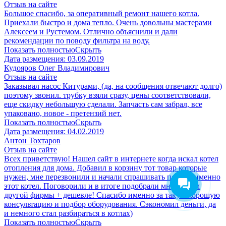
Отзыв на сайте
Большое спасибо, за оперативный ремонт нашего котла.
Приехали быстро и дома тепло. Очень довольны мастерами
Алексеем и Рустемом. Отлично объяснили и дали
рекомендации по поводу фильтра на воду.
Показать полностью
Скрыть
Дата размещения:
03.09.2019
Кудояров Олег Владимирович
Отзыв на сайте
Заказывал насос Китурами, (да, на сообщения отвечают долго)
поэтому звонил. трубку взяли сразу, цены соответствовали,
еще скидку небольшую сделали. Запчасть сам забрал, все
упаковано, новое - претензий нет.
Показать полностью
Скрыть
Дата размещения:
04.02.2019
Антон Тохтаров
Отзыв на сайте
Всех приветствую! Нашел сайт в интернете когда искал котел
отопления для дома. Добавил в корзину тот товар которые
нужен, мне перезвонили и начали спрашивать почему именно
этот котел. Поговорили и в итоге подобрали мне совсем
другой фирмы + дешевле! Спасибо именно за такую хорошую
консультацию и подбор оборудования. Сэкономил деньги, да
и немного стал разбираться в котлах)
Показать полностью
Скрыть