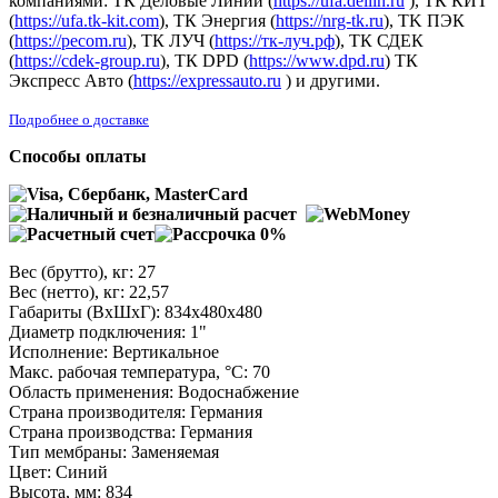
компаниями: ТК Деловые Линии (
https://ufa.dellin.ru
), ТК КИТ
(
https://ufa.tk-kit.com
), ТК Энергия (
https://nrg-tk.ru
), ТK ПЭК
(
https://pecom.ru
), ТК ЛУЧ (
https://тк-луч.рф
), ТК СДЕК
(
https://cdek-group.ru
), ТК DPD (
https://www.dpd.ru
) ТК
Экспресс Авто (
https://expressauto.ru
) и другими.
Подробнее о доставке
Способы оплаты
Вес (брутто), кг: 27
Вес (нетто), кг: 22,57
Габариты (ВхШхГ): 834х480х480
Диаметр подключения: 1"
Исполнение: Вертикальное
Макс. рабочая температура, °C: 70
Область применения: Водоснабжение
Страна производителя: Германия
Страна производства: Германия
Тип мембраны: Заменяемая
Цвет: Синий
Высота, мм: 834