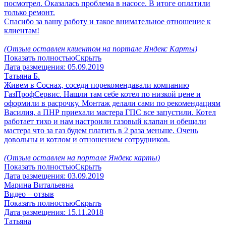
посмотрел. Оказалась проблема в насосе. В итоге оплатили
только ремонт.
Спасибо за вашу работу и такое внимательное отношение к
клиентам!
(Отзыв оставлен клиентом на портале Яндекс Карты)
Показать полностью
Скрыть
Дата размещения:
05.09.2019
Татьяна Б.
Живем в Соснах, соседи порекомендавали компанию
ГазПрофСервис. Нашли там себе котел по низкой цене и
оформили в расрочку. Монтаж делали сами по рекомендациям
Василия, а ПНР приехали мастера ГПС все запустили. Котел
работает тихо и нам настроили газовый клапан и обещали
мастера что за газ будем платить в 2 раза меньше. Очень
довольны и котлом и отношением сотрудников.
(Отзыв оставлен на портале Яндекс карты)
Показать полностью
Скрыть
Дата размещения:
03.09.2019
Марина Витальевна
Видео – отзыв
Показать полностью
Скрыть
Дата размещения:
15.11.2018
Татьяна