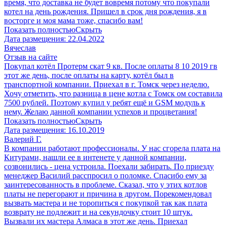
время, что доставка не будет вовремя потому что покупали
котел на день рождения. Пришел в срок дня рождения, я в
восторге и моя мама тоже, спасибо вам!
Показать полностью
Скрыть
Дата размещения:
22.04.2022
Вячеслав
Отзыв на сайте
Покупал котёл Протерм скат 9 кв. После оплаты 8 10 2019 гв
этот же день, после оплаты на карту, котёл был в
транспортной компании. Приехал в г. Томск через неделю.
Хочу отметить, что разница в цене котла с Томск ом составила
7500 рублей. Поэтому купил у ребят ещё и GSM модуль к
нему. Желаю данной компании успехов и процветания!
Показать полностью
Скрыть
Дата размещения:
16.10.2019
Валерий Г.
В компании работают профессионалы. У нас сгорела плата на
Китурами, нашли ее в интенете у данной компании,
созвонились - цена устроила. Поехали забирать. По приезду
менеджер Василий расспросил о поломке. Спасибо ему за
заинтересованность в проблеме. Сказал, что у этих котлов
платы не перегорают и причина в другом. Порекомендовал
вызвать мастера и не торопиться с покупкой так как плата
возврату не подлежит и на секундочку стоит 10 штук.
Вызвали их мастера Алмаса в этот же день. Приехал