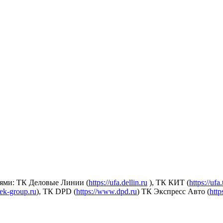
ями: ТК Деловые Линии (
https://ufa.dellin.ru
), ТК КИТ (
https://ufa
dek-group.ru
), ТК DPD (
https://www.dpd.ru
) ТК Экспресс Авто (
http