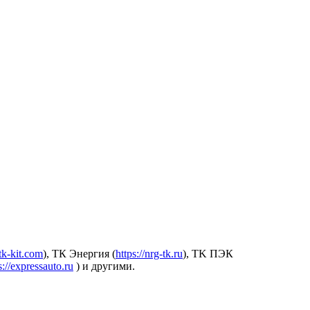
.tk-kit.com
), ТК Энергия (
https://nrg-tk.ru
), ТK ПЭК
s://expressauto.ru
) и другими.