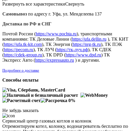
Развернуть все характеристики
Свернуть
Самовывоз
по адресу г. Уфа, ул. Менделеева 137
Доставка по РФ и СНГ
Почтой России (
https://www.pochta.ru
), транспортными
компаниями: ТК Деловые Линии (
https://ufa.dellin.ru
), ТК КИТ
(
https://ufa.tk-kit.com
), ТК Энергия (
https://nrg-tk.ru
), ТK ПЭК
(
https://pecom.ru
), ТК ЛУЧ (
https://тк-луч.рф
), ТК СДЕК
(
https://cdek-group.ru
), ТК DPD (
https://www.dpd.ru
) ТК
Экспресс Авто (
https://expressauto.ru
) и другими.
Подробнее о доставке
Способы оплаты
Не забудь заказать
Сервисный центр газовых котлов и колонок
Отремонтируем котел, колонку, водонагреватель бесплатно по