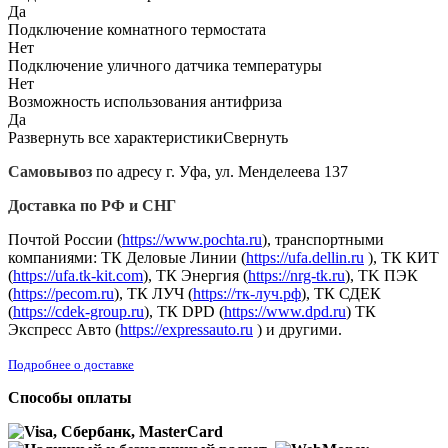
Да
Подключение комнатного термостата
Нет
Подключение уличного датчика температуры
Нет
Возможность использования антифриза
Да
Развернуть все характеристики
Свернуть
Самовывоз
по адресу г. Уфа, ул. Менделеева 137
Доставка по РФ и СНГ
Почтой России (
https://www.pochta.ru
), транспортными
компаниями: ТК Деловые Линии (
https://ufa.dellin.ru
), ТК КИТ
(
https://ufa.tk-kit.com
), ТК Энергия (
https://nrg-tk.ru
), ТK ПЭК
(
https://pecom.ru
), ТК ЛУЧ (
https://тк-луч.рф
), ТК СДЕК
(
https://cdek-group.ru
), ТК DPD (
https://www.dpd.ru
) ТК
Экспресс Авто (
https://expressauto.ru
) и другими.
Подробнее о доставке
Способы оплаты