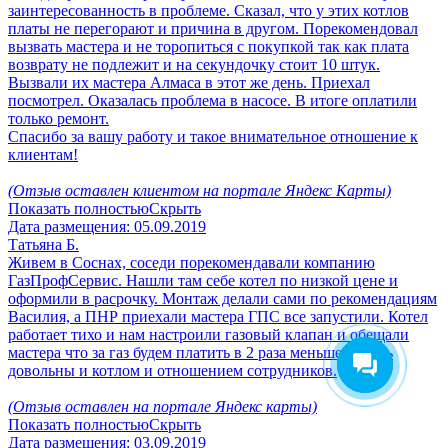
заинтересованность в проблеме. Сказал, что у этих котлов
платы не перегорают и причина в другом. Порекомендовал
вызвать мастера и не торопиться с покупкой так как плата
возврату не подлежит и на секундочку стоит 10 штук.
Вызвали их мастера Алмаса в этот же день. Приехал
посмотрел. Оказалась проблема в насосе. В итоге оплатили
только ремонт.
Спасибо за вашу работу и такое внимательное отношение к
клиентам!
(Отзыв оставлен клиентом на портале Яндекс Карты)
Показать полностью
Скрыть
Дата размещения:
05.09.2019
Татьяна Б.
Живем в Соснах, соседи порекомендавали компанию
ГазПрофСервис. Нашли там себе котел по низкой цене и
оформили в расрочку. Монтаж делали сами по рекомендациям
Василия, а ПНР приехали мастера ГПС все запустили. Котел
работает тихо и нам настроили газовый клапан и обещали
мастера что за газ будем платить в 2 раза меньше. Очень
довольны и котлом и отношением сотрудников.
(Отзыв оставлен на портале Яндекс карты)
Показать полностью
Скрыть
Дата размещения:
03.09.2019