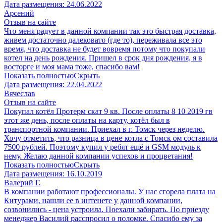
Дата размещения:
24.06.2022
Арсений
Отзыв на сайте
Что меня радует в данной компании так это быстрая доставка,
живем достаточно далековато (где то), переживала все это
время, что доставка не будет вовремя потому что покупали
котел на день рождения. Пришел в срок дня рождения, я в
восторге и моя мама тоже, спасибо вам!
Показать полностью
Скрыть
Дата размещения:
22.04.2022
Вячеслав
Отзыв на сайте
Покупал котёл Протерм скат 9 кв. После оплаты 8 10 2019 гв
этот же день, после оплаты на карту, котёл был в
транспортной компании. Приехал в г. Томск через неделю.
Хочу отметить, что разница в цене котла с Томск ом составила
7500 рублей. Поэтому купил у ребят ещё и GSM модуль к
нему. Желаю данной компании успехов и процветания!
Показать полностью
Скрыть
Дата размещения:
16.10.2019
Валерий Г.
В компании работают профессионалы. У нас сгорела плата на
Китурами, нашли ее в интенете у данной компании,
созвонились - цена устроила. Поехали забирать. По приезду
менеджер Василий расспросил о поломке. Спасибо ему за