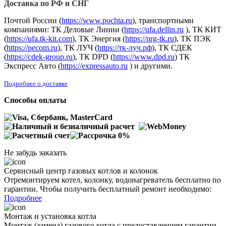
Доставка по РФ и СНГ
Почтой России (
https://www.pochta.ru
), транспортными
компаниями: ТК Деловые Линии (
https://ufa.dellin.ru
), ТК КИТ
(
https://ufa.tk-kit.com
), ТК Энергия (
https://nrg-tk.ru
), ТK ПЭК
(
https://pecom.ru
), ТК ЛУЧ (
https://тк-луч.рф
), ТК СДЕК
(
https://cdek-group.ru
), ТК DPD (
https://www.dpd.ru
) ТК
Экспресс Авто (
https://expressauto.ru
) и другими.
Подробнее о доставке
Способы оплаты
Не забудь заказать
Сервисный центр газовых котлов и колонок
Отремонтируем котел, колонку, водонагреватель бесплатно по
гарантии. Чтобы получить бесплатный ремонт необходимо:
Подробнее
Монтаж и установка котла
Монтаж (замена) газового котла с предоставлением гарантии