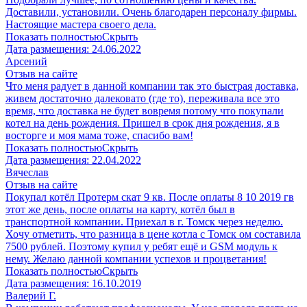
Доставили, установили. Очень благодарен персоналу фирмы.
Настоящие мастера своего дела.
Показать полностью
Скрыть
Дата размещения:
24.06.2022
Арсений
Отзыв на сайте
Что меня радует в данной компании так это быстрая доставка,
живем достаточно далековато (где то), переживала все это
время, что доставка не будет вовремя потому что покупали
котел на день рождения. Пришел в срок дня рождения, я в
восторге и моя мама тоже, спасибо вам!
Показать полностью
Скрыть
Дата размещения:
22.04.2022
Вячеслав
Отзыв на сайте
Покупал котёл Протерм скат 9 кв. После оплаты 8 10 2019 гв
этот же день, после оплаты на карту, котёл был в
транспортной компании. Приехал в г. Томск через неделю.
Хочу отметить, что разница в цене котла с Томск ом составила
7500 рублей. Поэтому купил у ребят ещё и GSM модуль к
нему. Желаю данной компании успехов и процветания!
Показать полностью
Скрыть
Дата размещения:
16.10.2019
Валерий Г.