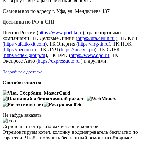
Развернуть все характеристики
Свернуть
Самовывоз
по адресу г. Уфа, ул. Менделеева 137
Доставка по РФ и СНГ
Почтой России (
https://www.pochta.ru
), транспортными
компаниями: ТК Деловые Линии (
https://ufa.dellin.ru
), ТК КИТ
(
https://ufa.tk-kit.com
), ТК Энергия (
https://nrg-tk.ru
), ТK ПЭК
(
https://pecom.ru
), ТК ЛУЧ (
https://тк-луч.рф
), ТК СДЕК
(
https://cdek-group.ru
), ТК DPD (
https://www.dpd.ru
) ТК
Экспресс Авто (
https://expressauto.ru
) и другими.
Подробнее о доставке
Способы оплаты
Не забудь заказать
Сервисный центр газовых котлов и колонок
Отремонтируем котел, колонку, водонагреватель бесплатно по
гарантии. Чтобы получить бесплатный ремонт необходимо: