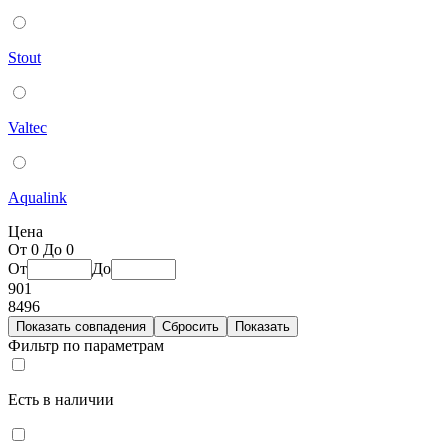
Stout
Valtec
Aqualink
Цена
От 0 До 0
От
До
901
8496
Фильтр по параметрам
Есть в наличии