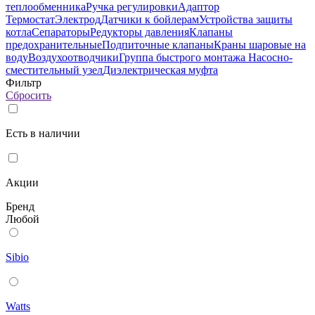
теплообменника
Ручка регулировки
Адаптор
Термостат
Электрод
Датчики к бойлерам
Устройства защиты
котла
Сепараторы
Редукторы давления
Клапаны
предохранительные
Подпиточные клапаны
Краны шаровые на
воду
Воздухоотводчики
Группа быстрого монтажа
Насосно-
сместительный узел
Диэлектрическая муфта
Фильтр
Сбросить
Есть в наличии
Акции
Бренд
Любой
Sibio
Watts