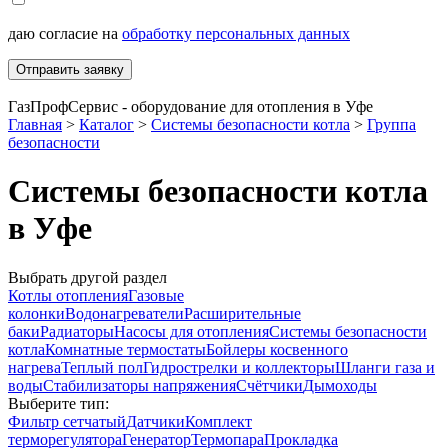
даю согласие на
обработку персональных данных
Отправить заявку
ГазПрофСервис - оборудование для отопления в Уфе
Главная
>
Каталог
>
Системы безопасности котла
>
Группа
безопасности
Системы безопасности котла
в Уфе
Выбрать другой раздел
Котлы отопления
Газовые
колонки
Водонагреватели
Расширительные
баки
Радиаторы
Насосы для отопления
Системы безопасности
котла
Комнатные термостаты
Бойлеры косвенного
нагрева
Теплый пол
Гидрострелки и коллекторы
Шланги газа и
воды
Стабилизаторы напряжения
Счётчики
Дымоходы
Выберите тип:
Фильтр сетчатый
Датчики
Комплект
терморегулятора
Генератор
Термопара
Прокладка