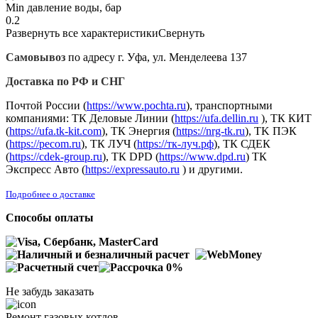
Min давление воды, бар
0.2
Развернуть все характеристики
Свернуть
Самовывоз
по адресу г. Уфа, ул. Менделеева 137
Доставка по РФ и СНГ
Почтой России (
https://www.pochta.ru
), транспортными
компаниями: ТК Деловые Линии (
https://ufa.dellin.ru
), ТК КИТ
(
https://ufa.tk-kit.com
), ТК Энергия (
https://nrg-tk.ru
), ТK ПЭК
(
https://pecom.ru
), ТК ЛУЧ (
https://тк-луч.рф
), ТК СДЕК
(
https://cdek-group.ru
), ТК DPD (
https://www.dpd.ru
) ТК
Экспресс Авто (
https://expressauto.ru
) и другими.
Подробнее о доставке
Способы оплаты
Не забудь заказать
Ремонт газовых котлов