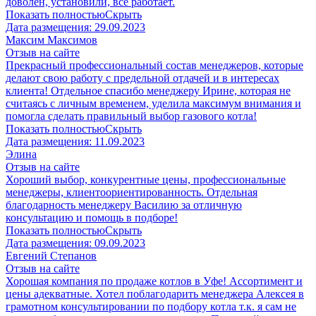
доволен, установили, все работает.
Показать полностью
Скрыть
Дата размещения:
29.09.2023
Максим Максимов
Отзыв на сайте
Прекрасный профессиональный состав менеджеров, которые
делают свою работу с предельной отдачей и в интересах
клиента! Отдельное спасибо менеджеру Ирине, которая не
считаясь с личным временем, уделила максимум внимания и
помогла сделать правильный выбор газового котла!
Показать полностью
Скрыть
Дата размещения:
11.09.2023
Элина
Отзыв на сайте
Хороший выбор, конкурентные цены, профессиональные
менеджеры, клиентоориентированность. Отдельная
благодарность менеджеру Василию за отличную
консультацию и помощь в подборе!
Показать полностью
Скрыть
Дата размещения:
09.09.2023
Евгений Степанов
Отзыв на сайте
Хорошая компания по продаже котлов в Уфе! Ассортимент и
цены адекватные. Хотел поблагодарить менеджера Алексея в
грамотном консультировании по подбору котла т.к. я сам не