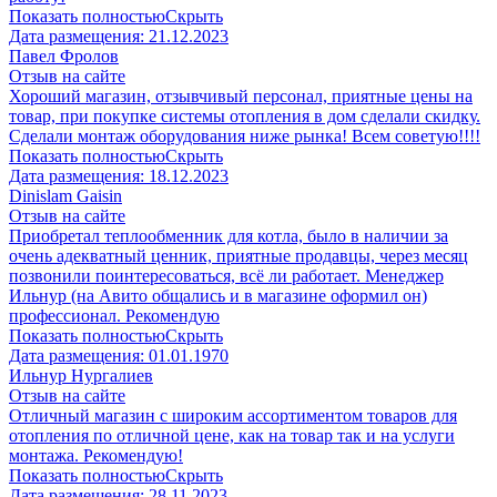
Показать полностью
Скрыть
Дата размещения:
21.12.2023
Павел Фролов
Отзыв на сайте
Хороший магазин, отзывчивый персонал, приятные цены на
товар, при покупке системы отопления в дом сделали скидку.
Сделали монтаж оборудования ниже рынка! Всем советую!!!!
Показать полностью
Скрыть
Дата размещения:
18.12.2023
Dinislam Gaisin
Отзыв на сайте
Приобретал теплообменник для котла, было в наличии за
очень адекватный ценник, приятные продавцы, через месяц
позвонили поинтересоваться, всё ли работает. Менеджер
Ильнур (на Авито общались и в магазине оформил он)
профессионал. Рекомендую
Показать полностью
Скрыть
Дата размещения:
01.01.1970
Ильнур Нургалиев
Отзыв на сайте
Отличный магазин с широким ассортиментом товаров для
отопления по отличной цене, как на товар так и на услуги
монтажа. Рекомендую!
Показать полностью
Скрыть
Дата размещения:
28.11.2023