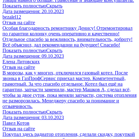
товара намного больше. Грамотные и знающие консультанты.
Показать полностью
Скрыть
Дата размещения:
20.10.2023
​bezalel12
Отзыв на сайте
Особая благодарность ремонтнику Денису! Отремонтировал
по гарантии колонку очень оперативно и качественно!
Отдельное спасибо за вежливость, внимательность, доброту!
Всё объяснил, дал рекомендации на будущее! Спасибо!
Показать полностью
Скрыть
Дата размещения:
09.10.2023
​Елена Литовских
Отзыв на сайте
В морозы, как у многих, отключился газовый котел. После
звонка в ГазПрофСервис приехал мастер. Компетентный,
грамотный. За что спасибо отдельное. Котел был ещё на
гарантии, запчасти заменили, мастер Машков А, сделал всё,
чтобы за двое суток, пока меняли запчасти, система отопления
не разморозилась. Менеджеру спасибо за понимание и
отзывчивость.
Показать полностью
Скрыть
Дата размещения:
03.10.2023
Павел Котов
Отзыв на сайте
Покупал здесь радиатор отопления, сделали скидку, покупкой