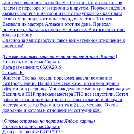
заинтересованность в проблеме. Сказал, что у этих котлов
платы не перегорают и причина в другом. Порекомендовал
вызвать мастера и не торопиться с покупкой так как плата
возврату не подлежит и на секундочку стоит 10 штук.
Вызвали их мастера Алмаса в этот же день. Приехал
посмотрел. Оказалась проблема в насосе. В итоге оплатили
только ремонт.
Спасибо за вашу работу и такое внимательное отношение к
клиентам!
(Отзыв оставлен клиентом на портале Яндекс Карты)
Показать полностью
Скрыть
Дата размещения:
05.09.2019
Татьяна Б.
Живем в Соснах, соседи порекомендавали компанию
ГазПрофСервис. Нашли там себе котел по низкой цене и
оформили в расрочку. Монтаж делали сами по рекомендациям
Василия, а ПНР приехали мастера ГПС все запустили. Котел
работает тихо и нам настроили газовый клапан и обещали
мастера что за газ будем платить в 2 раза меньше. Очень
довольны и котлом и отношением сотрудников.
(Отзыв оставлен на портале Яндекс карты)
Показать полностью
Скрыть
Дата размещения:
03.09.2019