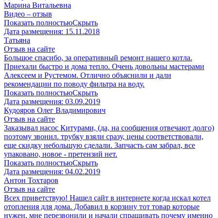
Марина Витальевна
Видео – отзыв
Показать полностью
Скрыть
Дата размещения:
15.11.2018
Татьяна
Отзыв на сайте
Большое спасибо, за оперативный ремонт нашего котла.
Приехали быстро и дома тепло. Очень довольны мастерами
Алексеем и Рустемом. Отлично объяснили и дали
рекомендации по поводу фильтра на воду.
Показать полностью
Скрыть
Дата размещения:
03.09.2019
Кудояров Олег Владимирович
Отзыв на сайте
Заказывал насос Китурами, (да, на сообщения отвечают долго)
поэтому звонил. трубку взяли сразу, цены соответствовали,
еще скидку небольшую сделали. Запчасть сам забрал, все
упаковано, новое - претензий нет.
Показать полностью
Скрыть
Дата размещения:
04.02.2019
Антон Тохтаров
Отзыв на сайте
Всех приветствую! Нашел сайт в интернете когда искал котел
отопления для дома. Добавил в корзину тот товар которые
нужен, мне перезвонили и начали спрашивать почему именно