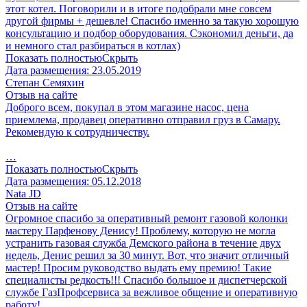
этот котел. Поговорили и в итоге подобрали мне совсем
другой фирмы + дешевле! Спасибо именно за такую хорошую
консультацию и подбор оборудования. Сэкономил деньги, да
и немного стал разбираться в котлах)
Показать полностью
Скрыть
Дата размещения:
23.05.2019
Степан Семяхин
Отзыв на сайте
Доброго всем, покупал в этом магазине насос, цена
приемлема, продавец оперативно отправил груз в Самару.
Рекомендую к сотрудничеству.
…
Показать полностью
Скрыть
Дата размещения:
05.12.2018
Nata JD
Отзыв на сайте
Огромное спасибо за оперативный ремонт газовой колонки
мастеру Парфенову Денису! Проблему, которую не могла
устранить газовая служба Демского района в течение двух
недель, Денис решил за 30 минут. Вот, что значит отличный
мастер! Просим руководство выдать ему премию! Такие
специалисты редкость!!! Спасибо большое и диспетчерской
службе ГазПрофсервиса за вежливое общение и оперативную
работу!