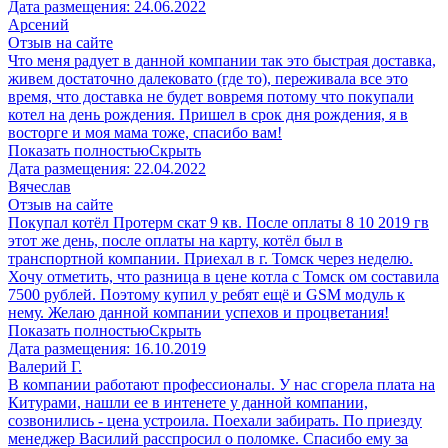
Дата размещения:
24.06.2022
Арсений
Отзыв на сайте
Что меня радует в данной компании так это быстрая доставка,
живем достаточно далековато (где то), переживала все это
время, что доставка не будет вовремя потому что покупали
котел на день рождения. Пришел в срок дня рождения, я в
восторге и моя мама тоже, спасибо вам!
Показать полностью
Скрыть
Дата размещения:
22.04.2022
Вячеслав
Отзыв на сайте
Покупал котёл Протерм скат 9 кв. После оплаты 8 10 2019 гв
этот же день, после оплаты на карту, котёл был в
транспортной компании. Приехал в г. Томск через неделю.
Хочу отметить, что разница в цене котла с Томск ом составила
7500 рублей. Поэтому купил у ребят ещё и GSM модуль к
нему. Желаю данной компании успехов и процветания!
Показать полностью
Скрыть
Дата размещения:
16.10.2019
Валерий Г.
В компании работают профессионалы. У нас сгорела плата на
Китурами, нашли ее в интенете у данной компании,
созвонились - цена устроила. Поехали забирать. По приезду
менеджер Василий расспросил о поломке. Спасибо ему за