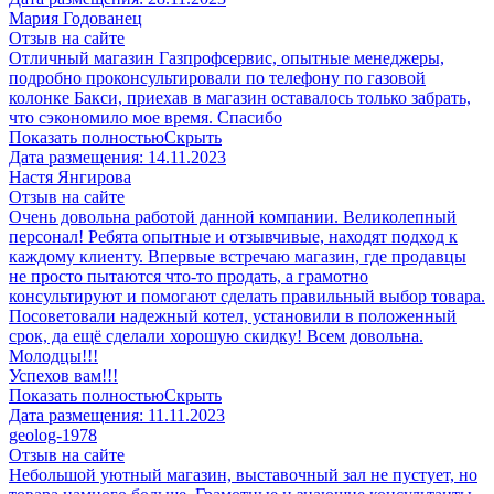
Мария Годованец
Отзыв на сайте
Отличный магазин Газпрофсервис, опытные менеджеры,
подробно проконсультировали по телефону по газовой
колонке Бакси, приехав в магазин оставалось только забрать,
что сэкономило мое время. Спасибо
Показать полностью
Скрыть
Дата размещения:
14.11.2023
​Настя Янгирова
Отзыв на сайте
Очень довольна работой данной компании. Великолепный
персонал! Ребята опытные и отзывчивые, находят подход к
каждому клиенту. Впервые встречаю магазин, где продавцы
не просто пытаются что-то продать, а грамотно
консультируют и помогают сделать правильный выбор товара.
Посоветовали надежный котел, установили в положенный
срок, да ещё сделали хорошую скидку! Всем довольна.
Молодцы!!!
Успехов вам!!!
Показать полностью
Скрыть
Дата размещения:
11.11.2023
geolog-1978
Отзыв на сайте
Небольшой уютный магазин, выставочный зал не пустует, но