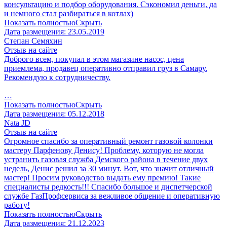
консультацию и подбор оборудования. Сэкономил деньги, да
и немного стал разбираться в котлах)
Показать полностью
Скрыть
Дата размещения:
23.05.2019
Степан Семяхин
Отзыв на сайте
Доброго всем, покупал в этом магазине насос, цена
приемлема, продавец оперативно отправил груз в Самару.
Рекомендую к сотрудничеству.
…
Показать полностью
Скрыть
Дата размещения:
05.12.2018
Nata JD
Отзыв на сайте
Огромное спасибо за оперативный ремонт газовой колонки
мастеру Парфенову Денису! Проблему, которую не могла
устранить газовая служба Демского района в течение двух
недель, Денис решил за 30 минут. Вот, что значит отличный
мастер! Просим руководство выдать ему премию! Такие
специалисты редкость!!! Спасибо большое и диспетчерской
службе ГазПрофсервиса за вежливое общение и оперативную
работу!
Показать полностью
Скрыть
Дата размещения:
21.12.2023