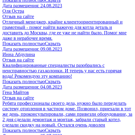
Показать полностью
Скрыть
Дата размещения:
24.08.2023
​Оля Остра
Отзыв на сайте
Отличный менеджер, крайне клиентоориентированный и
грамотный - помог найти важную для котла деталь и
доставить до Москвы, где ее уже не найти было. Помог мне
даже в нерабочее время.
Показать полностью
Скрыть
Дата размещения:
09.08.2023
Инна Абдулина
Отзыв на сайте
Квалифицированные специалисты разобрались с
неисправностью газ.колонки. И теперь у нас есть горячая
вода! Рекомендую эту компанию!
Показать полностью
Скрыть
Дата размещения:
04.08.2023
​Гена Майтов
Отзыв на сайте
Ребята профессионалы своего дела, нужно было переделать
систему отопления в частном доме. Позвонил, приехали в тот
же день, проконсультировали, сами привезли оборудование, за
2 дня сделали демонтаж и монтаж, забрали старый котел,
сделали скидку на новый. Остался очень доволен
Показать полностью
Скрыть