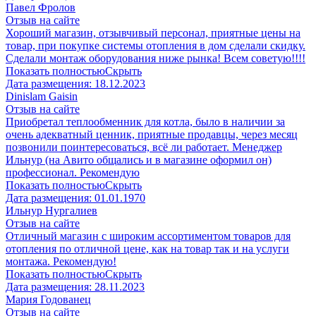
Павел Фролов
Отзыв на сайте
Хороший магазин, отзывчивый персонал, приятные цены на
товар, при покупке системы отопления в дом сделали скидку.
Сделали монтаж оборудования ниже рынка! Всем советую!!!!
Показать полностью
Скрыть
Дата размещения:
18.12.2023
Dinislam Gaisin
Отзыв на сайте
Приобретал теплообменник для котла, было в наличии за
очень адекватный ценник, приятные продавцы, через месяц
позвонили поинтересоваться, всё ли работает. Менеджер
Ильнур (на Авито общались и в магазине оформил он)
профессионал. Рекомендую
Показать полностью
Скрыть
Дата размещения:
01.01.1970
Ильнур Нургалиев
Отзыв на сайте
Отличный магазин с широким ассортиментом товаров для
отопления по отличной цене, как на товар так и на услуги
монтажа. Рекомендую!
Показать полностью
Скрыть
Дата размещения:
28.11.2023
Мария Годованец
Отзыв на сайте