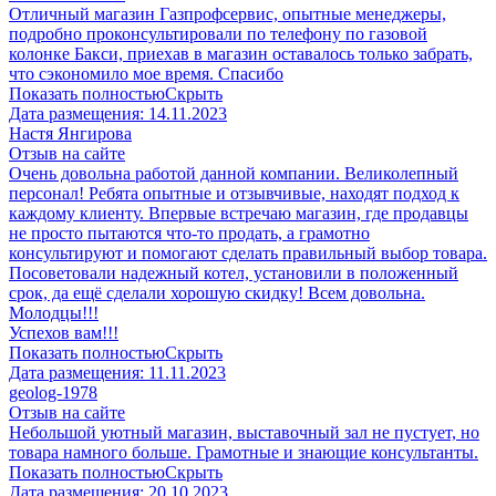
Отличный магазин Газпрофсервис, опытные менеджеры,
подробно проконсультировали по телефону по газовой
колонке Бакси, приехав в магазин оставалось только забрать,
что сэкономило мое время. Спасибо
Показать полностью
Скрыть
Дата размещения:
14.11.2023
​Настя Янгирова
Отзыв на сайте
Очень довольна работой данной компании. Великолепный
персонал! Ребята опытные и отзывчивые, находят подход к
каждому клиенту. Впервые встречаю магазин, где продавцы
не просто пытаются что-то продать, а грамотно
консультируют и помогают сделать правильный выбор товара.
Посоветовали надежный котел, установили в положенный
срок, да ещё сделали хорошую скидку! Всем довольна.
Молодцы!!!
Успехов вам!!!
Показать полностью
Скрыть
Дата размещения:
11.11.2023
geolog-1978
Отзыв на сайте
Небольшой уютный магазин, выставочный зал не пустует, но
товара намного больше. Грамотные и знающие консультанты.
Показать полностью
Скрыть
Дата размещения:
20.10.2023