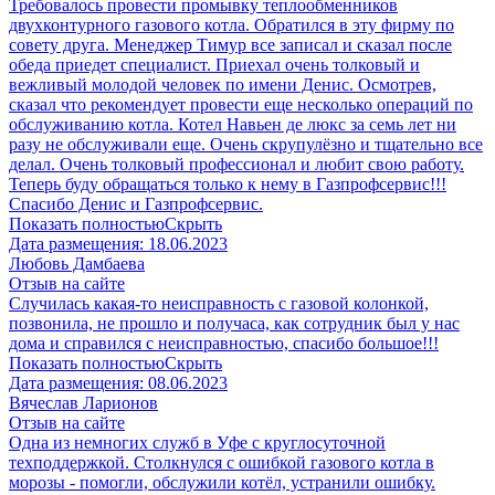
Требовалось провести промывку теплообменников
двухконтурного газового котла. Обратился в эту фирму по
совету друга. Менеджер Тимур все записал и сказал после
обеда приедет специалист. Приехал очень толковый и
вежливый молодой человек по имени Денис. Осмотрев,
сказал что рекомендует провести еще несколько операций по
обслуживанию котла. Котел Навьен де люкс за семь лет ни
разу не обслуживали еще. Очень скрупулёзно и тщательно все
делал. Очень толковый профессионал и любит свою работу.
Теперь буду обращаться только к нему в Газпрофсервис!!!
Спасибо Денис и Газпрофсервис.
Показать полностью
Скрыть
Дата размещения:
18.06.2023
Любовь Дамбаева
Отзыв на сайте
Случилась какая-то неисправность с газовой колонкой,
позвонила, не прошло и получаса, как сотрудник был у нас
дома и справился с неисправностью, спасибо большое!!!
Показать полностью
Скрыть
Дата размещения:
08.06.2023
Вячеслав Ларионов
Отзыв на сайте
Одна из немногих служб в Уфе с круглосуточной
техподдержкой. Столкнулся с ошибкой газового котла в
морозы - помогли, обслужили котёл, устранили ошибку.