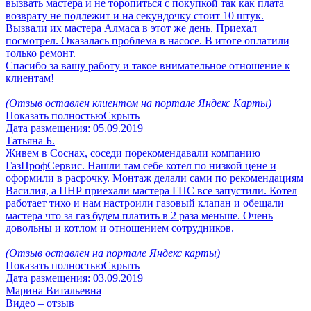
вызвать мастера и не торопиться с покупкой так как плата
возврату не подлежит и на секундочку стоит 10 штук.
Вызвали их мастера Алмаса в этот же день. Приехал
посмотрел. Оказалась проблема в насосе. В итоге оплатили
только ремонт.
Спасибо за вашу работу и такое внимательное отношение к
клиентам!
(Отзыв оставлен клиентом на портале Яндекс Карты)
Показать полностью
Скрыть
Дата размещения:
05.09.2019
Татьяна Б.
Живем в Соснах, соседи порекомендавали компанию
ГазПрофСервис. Нашли там себе котел по низкой цене и
оформили в расрочку. Монтаж делали сами по рекомендациям
Василия, а ПНР приехали мастера ГПС все запустили. Котел
работает тихо и нам настроили газовый клапан и обещали
мастера что за газ будем платить в 2 раза меньше. Очень
довольны и котлом и отношением сотрудников.
(Отзыв оставлен на портале Яндекс карты)
Показать полностью
Скрыть
Дата размещения:
03.09.2019
Марина Витальевна
Видео – отзыв