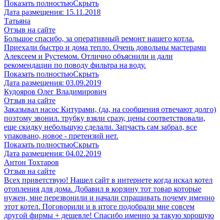
Показать полностью
Скрыть
Дата размещения:
15.11.2018
Татьяна
Отзыв на сайте
Большое спасибо, за оперативный ремонт нашего котла.
Приехали быстро и дома тепло. Очень довольны мастерами
Алексеем и Рустемом. Отлично объяснили и дали
рекомендации по поводу фильтра на воду.
Показать полностью
Скрыть
Дата размещения:
03.09.2019
Кудояров Олег Владимирович
Отзыв на сайте
Заказывал насос Китурами, (да, на сообщения отвечают долго)
поэтому звонил. трубку взяли сразу, цены соответствовали,
еще скидку небольшую сделали. Запчасть сам забрал, все
упаковано, новое - претензий нет.
Показать полностью
Скрыть
Дата размещения:
04.02.2019
Антон Тохтаров
Отзыв на сайте
Всех приветствую! Нашел сайт в интернете когда искал котел
отопления для дома. Добавил в корзину тот товар которые
нужен, мне перезвонили и начали спрашивать почему именно
этот котел. Поговорили и в итоге подобрали мне совсем
другой фирмы + дешевле! Спасибо именно за такую хорошую