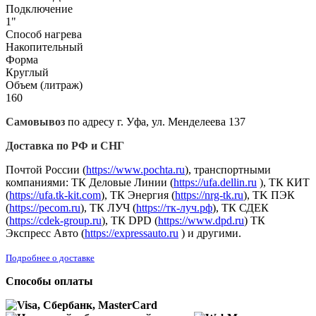
Подключение
1"
Способ нагрева
Накопительный
Форма
Круглый
Объем (литраж)
160
Самовывоз
по адресу г. Уфа, ул. Менделеева 137
Доставка по РФ и СНГ
Почтой России (
https://www.pochta.ru
), транспортными
компаниями: ТК Деловые Линии (
https://ufa.dellin.ru
), ТК КИТ
(
https://ufa.tk-kit.com
), ТК Энергия (
https://nrg-tk.ru
), ТK ПЭК
(
https://pecom.ru
), ТК ЛУЧ (
https://тк-луч.рф
), ТК СДЕК
(
https://cdek-group.ru
), ТК DPD (
https://www.dpd.ru
) ТК
Экспресс Авто (
https://expressauto.ru
) и другими.
Подробнее о доставке
Способы оплаты