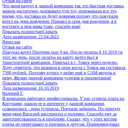
Отзыв на сайте
Что меня радует в данной компании так это быстрая доставка,
живем достаточно далековато (где то), переживала все это
время, что доставка не будет вовремя потому что покупали
котел на день рождения. Пришел в срок дня рождения, я в
восторге и моя мама тоже, спасибо вам!
Показать полностью
Скрыть
Дата размещения:
22.04.2022
Вячеслав
Отзыв на сайте
Покупал котёл Протерм скат 9 кв. После оплаты 8 10 2019 гв
этот же день, после оплаты на карту, котёл был в
транспортной компании. Приехал в г. Томск через неделю.
Хочу отметить, что разница в цене котла с Томск ом составила
7500 рублей. Поэтому купил у ребят ещё и GSM модуль к
нему. Желаю данной компании успехов и процветания!
Показать полностью
Скрыть
Дата размещения:
16.10.2019
Валерий Г.
В компании работают профессионалы. У нас сгорела плата на
Китурами, нашли ее в интенете у данной компании,
созвонились - цена устроила. Поехали забирать. По приезду
менеджер Василий расспросил о поломке. Спасибо ему за
заинтересованность в проблеме. Сказал, что у этих котлов
платы не перегорают и причина в другом. Порекомендовал