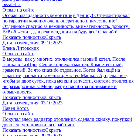
​bezalel12
Отзыв на сайте
Особая благодарность ремонтнику Денису! Отремонтировал
по гарантии колонку очень оперативно и качественно!
Отдельное спасибо за вежливость, внимательность, доброту!
Всё объяснил, дал рекомендации на будущее! Спасибо!
Показать полностью
Скрыть
Дата размещения:
09.10.2023
​Елена Литовских
Отзыв на сайте
В морозы, как у многих, отключился газовый котел. После
звонка в ГазПрофСервис приехал мастер. Компетентный,
грамотный. За что спасибо отдельное. Котел был ещё на
гарантии, запчасти заменили, мастер Машков А, сделал всё,
чтобы за двое суток, пока меняли запчасти, система отопления
не разморозилась. Менеджеру спасибо за понимание и
отзывчивость.
Показать полностью
Скрыть
Дата размещения:
03.10.2023
Павел Котов
Отзыв на сайте
Покупал здесь радиатор отопления, сделали скидку, покупкой
доволен, установили, все работает.
Показать полностью
Скрыть
Дата размещения:
29.09.2023