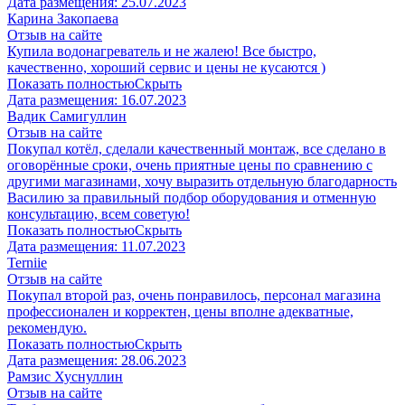
Дата размещения:
25.07.2023
Карина Закопаева
Отзыв на сайте
Купила водонагреватель и не жалею! Все быстро,
качественно, хороший сервис и цены не кусаются )
Показать полностью
Скрыть
Дата размещения:
16.07.2023
Вадик Самигуллин
Отзыв на сайте
Покупал котёл, сделали качественный монтаж, все сделано в
оговорённые сроки, очень приятные цены по сравнению с
другими магазинами, хочу выразить отдельную благодарность
Василию за правильный подбор оборудования и отменную
консультацию, всем советую!
Показать полностью
Скрыть
Дата размещения:
11.07.2023
​Terniie​
Отзыв на сайте
Покупал второй раз, очень понравилось, персонал магазина
профессионален и корректен, цены вполне адекватные,
рекомендую.
Показать полностью
Скрыть
Дата размещения:
28.06.2023
Рамзис Хуснуллин
Отзыв на сайте