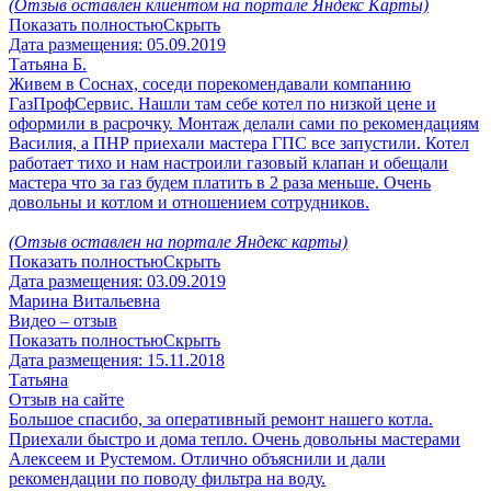
(Отзыв оставлен клиентом на портале Яндекс Карты)
Показать полностью
Скрыть
Дата размещения:
05.09.2019
Татьяна Б.
Живем в Соснах, соседи порекомендавали компанию
ГазПрофСервис. Нашли там себе котел по низкой цене и
оформили в расрочку. Монтаж делали сами по рекомендациям
Василия, а ПНР приехали мастера ГПС все запустили. Котел
работает тихо и нам настроили газовый клапан и обещали
мастера что за газ будем платить в 2 раза меньше. Очень
довольны и котлом и отношением сотрудников.
(Отзыв оставлен на портале Яндекс карты)
Показать полностью
Скрыть
Дата размещения:
03.09.2019
Марина Витальевна
Видео – отзыв
Показать полностью
Скрыть
Дата размещения:
15.11.2018
Татьяна
Отзыв на сайте
Большое спасибо, за оперативный ремонт нашего котла.
Приехали быстро и дома тепло. Очень довольны мастерами
Алексеем и Рустемом. Отлично объяснили и дали
рекомендации по поводу фильтра на воду.