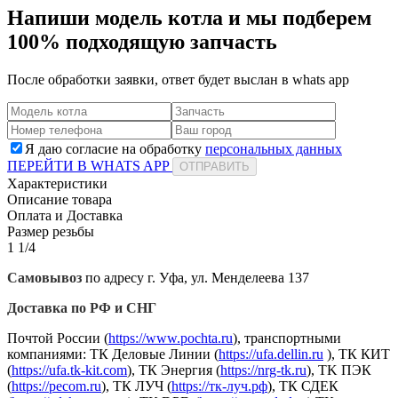
Напиши модель котла и мы подберем
100% подходящую запчасть
После обработки заявки, ответ будет выслан в
whats app
Я даю согласие на обработку
персональных данных
ПЕРЕЙТИ В WHATS APP
ОТПРАВИТЬ
Характеристики
Описание товара
Оплата и Доставка
Размер резьбы
1 1/4
Самовывоз
по адресу г. Уфа, ул. Менделеева 137
Доставка по РФ и СНГ
Почтой России (
https://www.pochta.ru
), транспортными
компаниями: ТК Деловые Линии (
https://ufa.dellin.ru
), ТК КИТ
(
https://ufa.tk-kit.com
), ТК Энергия (
https://nrg-tk.ru
), ТK ПЭК
(
https://pecom.ru
), ТК ЛУЧ (
https://тк-луч.рф
), ТК СДЕК