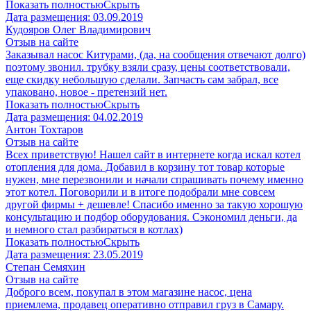
Показать полностью
Скрыть
Дата размещения:
03.09.2019
Кудояров Олег Владимирович
Отзыв на сайте
Заказывал насос Китурами, (да, на сообщения отвечают долго)
поэтому звонил. трубку взяли сразу, цены соответствовали,
еще скидку небольшую сделали. Запчасть сам забрал, все
упаковано, новое - претензий нет.
Показать полностью
Скрыть
Дата размещения:
04.02.2019
Антон Тохтаров
Отзыв на сайте
Всех приветствую! Нашел сайт в интернете когда искал котел
отопления для дома. Добавил в корзину тот товар которые
нужен, мне перезвонили и начали спрашивать почему именно
этот котел. Поговорили и в итоге подобрали мне совсем
другой фирмы + дешевле! Спасибо именно за такую хорошую
консультацию и подбор оборудования. Сэкономил деньги, да
и немного стал разбираться в котлах)
Показать полностью
Скрыть
Дата размещения:
23.05.2019
Степан Семяхин
Отзыв на сайте
Доброго всем, покупал в этом магазине насос, цена
приемлема, продавец оперативно отправил груз в Самару.