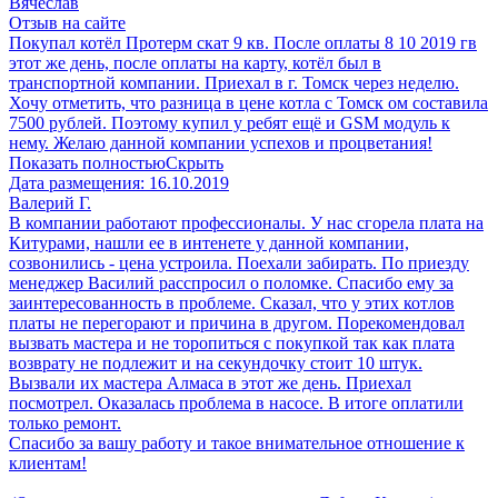
Вячеслав
Отзыв на сайте
Покупал котёл Протерм скат 9 кв. После оплаты 8 10 2019 гв
этот же день, после оплаты на карту, котёл был в
транспортной компании. Приехал в г. Томск через неделю.
Хочу отметить, что разница в цене котла с Томск ом составила
7500 рублей. Поэтому купил у ребят ещё и GSM модуль к
нему. Желаю данной компании успехов и процветания!
Показать полностью
Скрыть
Дата размещения:
16.10.2019
Валерий Г.
В компании работают профессионалы. У нас сгорела плата на
Китурами, нашли ее в интенете у данной компании,
созвонились - цена устроила. Поехали забирать. По приезду
менеджер Василий расспросил о поломке. Спасибо ему за
заинтересованность в проблеме. Сказал, что у этих котлов
платы не перегорают и причина в другом. Порекомендовал
вызвать мастера и не торопиться с покупкой так как плата
возврату не подлежит и на секундочку стоит 10 штук.
Вызвали их мастера Алмаса в этот же день. Приехал
посмотрел. Оказалась проблема в насосе. В итоге оплатили
только ремонт.
Спасибо за вашу работу и такое внимательное отношение к
клиентам!