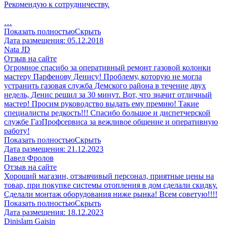
Рекомендую к сотрудничеству.
…
Показать полностью
Скрыть
Дата размещения:
05.12.2018
Nata JD
Отзыв на сайте
Огромное спасибо за оперативный ремонт газовой колонки
мастеру Парфенову Денису! Проблему, которую не могла
устранить газовая служба Демского района в течение двух
недель, Денис решил за 30 минут. Вот, что значит отличный
мастер! Просим руководство выдать ему премию! Такие
специалисты редкость!!! Спасибо большое и диспетчерской
службе ГазПрофсервиса за вежливое общение и оперативную
работу!
Показать полностью
Скрыть
Дата размещения:
21.12.2023
Павел Фролов
Отзыв на сайте
Хороший магазин, отзывчивый персонал, приятные цены на
товар, при покупке системы отопления в дом сделали скидку.
Сделали монтаж оборудования ниже рынка! Всем советую!!!!
Показать полностью
Скрыть
Дата размещения:
18.12.2023
Dinislam Gaisin