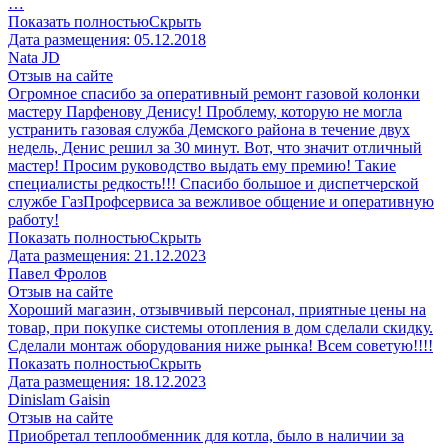
…
Показать полностью
Скрыть
Дата размещения:
05.12.2018
Nata JD
Отзыв на сайте
Огромное спасибо за оперативный ремонт газовой колонки
мастеру Парфенову Денису! Проблему, которую не могла
устранить газовая служба Демского района в течение двух
недель, Денис решил за 30 минут. Вот, что значит отличный
мастер! Просим руководство выдать ему премию! Такие
специалисты редкость!!! Спасибо большое и диспетчерской
службе ГазПрофсервиса за вежливое общение и оперативную
работу!
Показать полностью
Скрыть
Дата размещения:
21.12.2023
Павел Фролов
Отзыв на сайте
Хороший магазин, отзывчивый персонал, приятные цены на
товар, при покупке системы отопления в дом сделали скидку.
Сделали монтаж оборудования ниже рынка! Всем советую!!!!
Показать полностью
Скрыть
Дата размещения:
18.12.2023
Dinislam Gaisin
Отзыв на сайте
Приобретал теплообменник для котла, было в наличии за