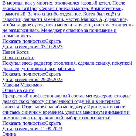
В морозы, как у многих, отключился газовый котел. После
звонка в ГазПрофСервис приехал мастер. Компетентный,
грамотный. За что спасибо отдельное. Котел был ещё на
гарантии, запчасти заменили, мастер Машков А, сделал всё,
чтобы за двое суток, пока меняли запчасти, система отопления
не разморозилась. Менеджеру спасибо за понимание и
отзывчивость.
Показать полностью
Скрыть
Дата размещения:
03.10.2023
Павел Котов
Отзыв на сайте
Покупал здесь радиатор отопления, сделали скидку, покупкой
доволен, установили, все работает.
Показать полностью
Скрыть
Дата размещения:
29.09.2023
Максим Максимов
Отзыв на сайте
Прекрасный профессиональный состав менеджеров, которые
делают свою работу с предельной отдачей и в интересах
клиента! Отдельное спасибо менеджеру Ирине, которая не
считаясь с личным временем, уделила максимум внимания и
помогла сделать правильный выбор газового котла!
Показать полностью
Скрыть
Дата размещения:
11.09.2023
Элина