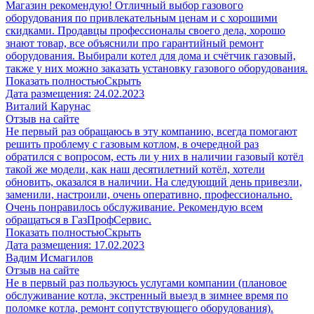
Магазин рекомендую! Отличный выбор газового
оборудования по привлекательным ценам и с хорошими
скидками. Продавцы профессионалы своего дела, хорошо
знают товар, все объяснили про гарантийный ремонт
оборудования. Выбирали котел для дома и счётчик газовый,
также у них можно заказать установку газового оборудования.
Показать полностью
Скрыть
Дата размещения:
24.02.2023
Виталий Карунас
Отзыв на сайте
Не первый раз обращаюсь в эту компанию, всегда помогают
решить проблему с газовым котлом, в очередной раз
обратился с вопросом, есть ли у них в наличии газовый котёл
такой же модели, как наш десятилетний котёл, хотели
обновить, оказался в наличии. На следующий день привезли,
заменили, настроили, очень оперативно, профессионально.
Очень понравилось обслуживание. Рекомендую всем
обращаться в ГазПрофСервис.
Показать полностью
Скрыть
Дата размещения:
17.02.2023
​Вадим Исмагилов
Отзыв на сайте
Не в первый раз пользуюсь услугами компании (плановое
обслуживание котла, экстренный выезд в зимнее время по
поломке котла, ремонт сопутствующего оборудования).