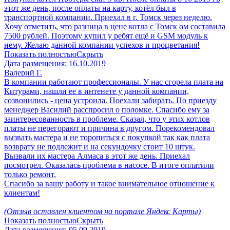
этот же день, после оплаты на карту, котёл был в
транспортной компании. Приехал в г. Томск через неделю.
Хочу отметить, что разница в цене котла с Томск ом составила
7500 рублей. Поэтому купил у ребят ещё и GSM модуль к
нему. Желаю данной компании успехов и процветания!
Показать полностью
Скрыть
Дата размещения:
16.10.2019
Валерий Г.
В компании работают профессионалы. У нас сгорела плата на
Китурами, нашли ее в интенете у данной компании,
созвонились - цена устроила. Поехали забирать. По приезду
менеджер Василий расспросил о поломке. Спасибо ему за
заинтересованность в проблеме. Сказал, что у этих котлов
платы не перегорают и причина в другом. Порекомендовал
вызвать мастера и не торопиться с покупкой так как плата
возврату не подлежит и на секундочку стоит 10 штук.
Вызвали их мастера Алмаса в этот же день. Приехал
посмотрел. Оказалась проблема в насосе. В итоге оплатили
только ремонт.
Спасибо за вашу работу и такое внимательное отношение к
клиентам!
(Отзыв оставлен клиентом на портале Яндекс Карты)
Показать полностью
Скрыть
Дата размещения:
05.09.2019