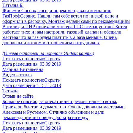
Татьяна Б.
Живем в Соснах, соседи порекомендавали компанию
ГазПрофСервис. Нашли там себе котел по низкой цене и
оформили в расрочку. Монтаж делали сами по рекомендациям
Василия, а ПНР приехали мастера ГПС все запустили. Котел
работает тихо и нам настроили газовый клапан и обещали
мастера что за газ будем платить в 2 раза меньше. Очень
довольны и котлом и отношением сотрудников.
(Отзыв оставлен на портале Яндекс карты)
Показать полностью
Скрыть
Дата размещения:
03.09.2019
Марина Витальевна
Видео – отзыв
Показать полностью
Скрыть
Дата размещения:
15.11.2018
Татьяна
Отзыв на сайте
Большое спасибо, за оперативный ремонт нашего котла.
Приехали быстро и дома тепло. Очень довольны мастерами
Алексеем и Рустемом. Отлично объяснили и дали
рекомендации по поводу фильтра на воду.
Показать полностью
Скрыть
Дата размещения:
03.09.2019