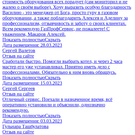
стоимость оборудования всех порадует (сам мониторил и не
жалею о своём выборе). Хочу выразить особую благодарность
Василию - это менеджер от Бога, просто гуру в газовом
оборудовании, а также поблагодарить Алексея и Аделину за
профессионализм, отзывчивость и заботу о своих клиентах.
Всем рекомендую ГазПрофСервис, не пожалеете! С
уважением, Макаров Алексей.
Показать полностью
Скрыть
Дата размещения:
28.03.2023
Сергей Валетов
Отзыв на сайте
Сработали быстро. Помогли выбрать котел, и через 2 часа
мастер его уже устанавливал. Приятно иметь дело с
профессионалами. Обязательно к ним вновь обращусь.
Показать полностью
Скрыть
Дата размещения:
15.03.2023
​Сергей Сергеев
Отзыв на сайте
Отличный сервис. Поехали в назначенное время, всё
оперативно установили и объяснили, однозначно
рекомендую.
Показать полностью
Скрыть
Дата размещения:
03.03.2023
​Гульнара Ташбулатова
Отзыв на сайте