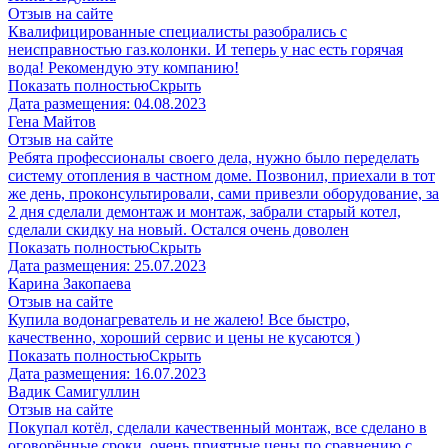
Отзыв на сайте
Квалифицированные специалисты разобрались с
неисправностью газ.колонки. И теперь у нас есть горячая
вода! Рекомендую эту компанию!
Показать полностью
Скрыть
Дата размещения:
04.08.2023
​Гена Майтов
Отзыв на сайте
Ребята профессионалы своего дела, нужно было переделать
систему отопления в частном доме. Позвонил, приехали в тот
же день, проконсультировали, сами привезли оборудование, за
2 дня сделали демонтаж и монтаж, забрали старый котел,
сделали скидку на новый. Остался очень доволен
Показать полностью
Скрыть
Дата размещения:
25.07.2023
Карина Закопаева
Отзыв на сайте
Купила водонагреватель и не жалею! Все быстро,
качественно, хороший сервис и цены не кусаются )
Показать полностью
Скрыть
Дата размещения:
16.07.2023
Вадик Самигуллин
Отзыв на сайте
Покупал котёл, сделали качественный монтаж, все сделано в
оговорённые сроки, очень приятные цены по сравнению с