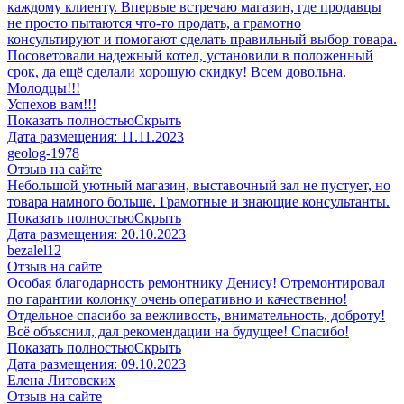
каждому клиенту. Впервые встречаю магазин, где продавцы
не просто пытаются что-то продать, а грамотно
консультируют и помогают сделать правильный выбор товара.
Посоветовали надежный котел, установили в положенный
срок, да ещё сделали хорошую скидку! Всем довольна.
Молодцы!!!
Успехов вам!!!
Показать полностью
Скрыть
Дата размещения:
11.11.2023
geolog-1978
Отзыв на сайте
Небольшой уютный магазин, выставочный зал не пустует, но
товара намного больше. Грамотные и знающие консультанты.
Показать полностью
Скрыть
Дата размещения:
20.10.2023
​bezalel12
Отзыв на сайте
Особая благодарность ремонтнику Денису! Отремонтировал
по гарантии колонку очень оперативно и качественно!
Отдельное спасибо за вежливость, внимательность, доброту!
Всё объяснил, дал рекомендации на будущее! Спасибо!
Показать полностью
Скрыть
Дата размещения:
09.10.2023
​Елена Литовских
Отзыв на сайте