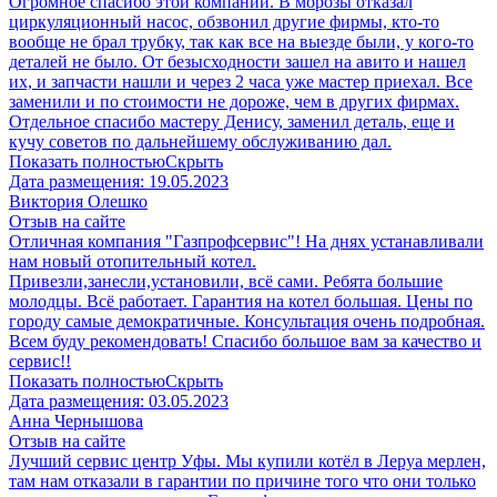
Огромное спасибо этой компании. В морозы отказал
циркуляционный насос, обзвонил другие фирмы, кто-то
вообще не брал трубку, так как все на выезде были, у кого-то
деталей не было. От безысходности зашел на авито и нашел
их, и запчасти нашли и через 2 часа уже мастер приехал. Все
заменили и по стоимости не дороже, чем в других фирмах.
Отдельное спасибо мастеру Денису, заменил деталь, еще и
кучу советов по дальнейшему обслуживанию дал.
Показать полностью
Скрыть
Дата размещения:
19.05.2023
Виктория Олешко
Отзыв на сайте
Отличная компания "Газпрофсервис"! На днях устанавливали
нам новый отопительный котел.
Привезли,занесли,установили, всё сами. Ребята большие
молодцы. Всё работает. Гарантия на котел большая. Цены по
городу самые демократичные. Консультация очень подробная.
Всем буду рекомендовать! Спасибо большое вам за качество и
сервис!!
Показать полностью
Скрыть
Дата размещения:
03.05.2023
Анна Чернышова
Отзыв на сайте
Лучший сервис центр Уфы. Мы купили котёл в Леруа мерлен,
там нам отказали в гарантии по причине того что они только