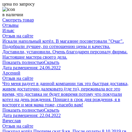
цена по запросу
в наличии
Смотреть товар
Отзывы
Ильяс
Отзыв на сайте
Искали напольный котёл. В магазине посоветовали "Очаг".
Подобрали лучшее, по сотношению цены и качества.
Доставили, установили. Очень благодарен персоналу фирмы.
Настоящие мастера своего дела.
Показать полностью
Скрыть
Дата размещения:
24.06.2022
Арсений
Отзыв на сайте
Что меня радует в данной компании так это быстрая доставка,
живем достаточно далековато (где то), переживала все это
время, что доставка не будет вовремя потому что покупали
котел на день рождения. Пришел в срок дня рождения, я в
восторге и моя мама тоже, спасибо вам!
Показать полностью
Скрыть
Дата размещения:
22.04.2022
Вячеслав
Отзыв на сайте
Покупал котёл Протерм скат 9 кв. После оплаты 8 10 2019 гв