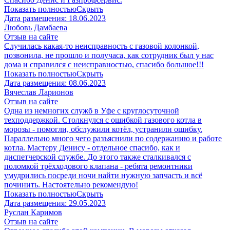
Показать полностью
Скрыть
Дата размещения:
18.06.2023
Любовь Дамбаева
Отзыв на сайте
Случилась какая-то неисправность с газовой колонкой,
позвонила, не прошло и получаса, как сотрудник был у нас
дома и справился с неисправностью, спасибо большое!!!
Показать полностью
Скрыть
Дата размещения:
08.06.2023
Вячеслав Ларионов
Отзыв на сайте
Одна из немногих служб в Уфе с круглосуточной
техподдержкой. Столкнулся с ошибкой газового котла в
морозы - помогли, обслужили котёл, устранили ошибку.
Параллельно много чего разъяснили по содержанию и работе
котла. Мастеру Денису - отдельное спасибо, как и
диспетчерской службе. До этого также сталкивался с
поломкой трёхходового клапана - ребята ремонтники
умудрились посреди ночи найти нужную запчасть и всё
починить. Настоятельно рекомендую!
Показать полностью
Скрыть
Дата размещения:
29.05.2023
Руслан Каримов
Отзыв на сайте