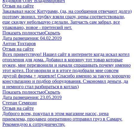
Кудояров Олег Владимирович
Отзыв на сайте
Заказывал насос Китурами, (да, на сообщения отвечают долго)
поэтому звонил. трубку взяли сразу, цены соответствовали,
еще скидку небольшую сделали. Запчасть сам забрал, все
упаковано, новое - претензий нет.
Показать полностью
Скрыть
Дата размещения:
04.02.2019
Антон Тохтаров
Отзыв на сайте
Всех приветствую! Нашел сайт в интернете когда искал котел
отопления для дома. Добавил в корзину тот товар которые
нужен, мне перезвонили и начали спрашивать почему именно
этот котел. Поговорили и в итоге подобрали мне совсем
другой фирмы + дешевле! Спасибо именно за такую хорошую
консультацию и подбор оборудования. Сэкономил деньги, да
и немного стал разбираться в котлах)
Показать полностью
Скрыть
Дата размещения:
23.05.2019
Степан Семяхин
Отзыв на сайте
Доброго всем, покупал в этом магазине насос, цена
приемлема, продавец оперативно отправил груз в Самару.
Рекомендую к сотрудничеству.