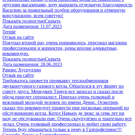
другими магазинами, хочу выразить отдельную благодарность
Василию за правильный подбор оборудования и отменную
консультацию, всем советую!
Показать полностью
Скрыть
Дата размещения:
11.07.2023
​Terniie​
Отзыв на сайте
Покупал второй раз, очень понравилось, персонал магазина
профессионален и корректен, цены вполне адекватные,
рекомендую.
Показать полностью
Скрыть
Дата размещения:
28.06.2023
Рамзис Хуснуллин
Отзыв на сайте
Требовалось провести промывку теплообменников
двухконтурного газового котла. Обратился в эту фирму по
совету друга. Менеджер Тимур все записал и сказал после
обеда приедет специалист. Приехал очень толковый и
вежливый молодой человек по имени Денис. Осмотрев,
сказал что рекомендует провести еще несколько операций по
обслуживанию котла. Котел Навьен де люкс за семь лет ни
разу не обслуживали еще. Очень скрупулёзно и тщательно все
делал. Очень толковый профессионал и любит свою работу.
Теперь буду обращаться только к нему в Газпрофсервис!!!
Спасибо Денис и Газпрофсервис.