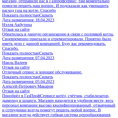
магазин, отправили нас в Газпрофсервис, там моментально
помогли решить наш вопрос. И подсказали как уменьшить
расход газа на котле. Спасибо
Показать полностью
Скрыть
Дата размещения:
18.04.2023
Нэлля Акбутина
Отзыв на сайте
Обратилась в данную организацию в связи с поломкой котла.
Своевременно приехали и отремонтировали. Приятно было
иметь дело с данной компанией. Буду вас рекомендовать.
Спасибо.
Показать полностью
Скрыть
Дата размещения:
07.04.2023
Наиль Валеев
Отзыв на сайте
Отличный сервис и хорошее обслуживание.
Показать полностью
Скрыть
Дата размещения:
05.04.2023
Алексей-Петрович Макаров
Отзыв на сайте
Приобрёл в ГазПрофСервисе котёл, счётчик, стабилизатор,
дымоход и шланги. Магазин находится в удобном месте, весь
персонал компании высоко квалифицированный, отзывчивый
и сотрудники всегда помогут решить любой вопрос. В
магазине всегда действует гибкая система ценообразования,