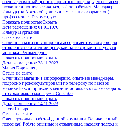
очень адекватный ценник, приятные продавцы, через месяц
позвонили поинтересоваться, всё ли работает. Менеджер
Ильнур (на Авито общались и в магазине оформил он)
профессионал. Рекомендую
Показать полностью
Скрыть
Дата размещения:
01.01.1970
Ильнур Нургалиев
Отзыв на сайте
Отличный магазин с широким ассортиментом товаров для
отопления по отличной цене, как на товар так и на услуги
монтажа. Рекомендую!
Показать полностью
Скрыть
Дата размещения:
28.11.2023
Мария Годованец
Отзыв на сайте
Отличный магазин Газпрофсервис, опытные менеджеры,
подробно проконсультировали по телефону по газовой
колонке Бакси, приехав в магазин оставалось только забрать,
что сэкономило мое время. Спасибо
Показать полностью
Скрыть
Дата размещения:
14.11.2023
​Настя Янгирова
Отзыв на сайте
Очень довольна работой данной компании. Великолепный
персонал! Ребята опытные и отзывчивые, находят подход к