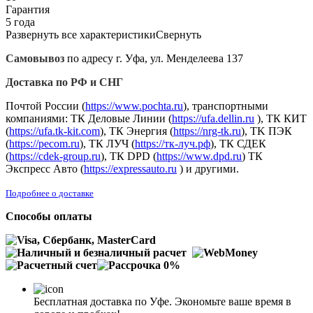
Гарантия
5 года
Развернуть все характеристики
Свернуть
Самовывоз
по адресу г. Уфа, ул. Менделеева 137
Доставка по РФ и СНГ
Почтой России (
https://www.pochta.ru
), транспортными
компаниями: ТК Деловые Линии (
https://ufa.dellin.ru
), ТК КИТ
(
https://ufa.tk-kit.com
), ТК Энергия (
https://nrg-tk.ru
), ТK ПЭК
(
https://pecom.ru
), ТК ЛУЧ (
https://тк-луч.рф
), ТК СДЕК
(
https://cdek-group.ru
), ТК DPD (
https://www.dpd.ru
) ТК
Экспресс Авто (
https://expressauto.ru
) и другими.
Подробнее о доставке
Способы оплаты
Бесплатная доставка по Уфе. Экономьте ваше время в