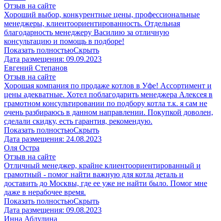
Отзыв на сайте
Хороший выбор, конкурентные цены, профессиональные
менеджеры, клиентоориентированность. Отдельная
благодарность менеджеру Василию за отличную
консультацию и помощь в подборе!
Показать полностью
Скрыть
Дата размещения:
09.09.2023
Евгений Степанов
Отзыв на сайте
Хорошая компания по продаже котлов в Уфе! Ассортимент и
цены адекватные. Хотел поблагодарить менеджера Алексея в
грамотном консультировании по подбору котла т.к. я сам не
очень разбираюсь в данном направлении. Покупкой доволен,
сделали скидку, есть гарантия, рекомендую.
Показать полностью
Скрыть
Дата размещения:
24.08.2023
​Оля Остра
Отзыв на сайте
Отличный менеджер, крайне клиентоориентированный и
грамотный - помог найти важную для котла деталь и
доставить до Москвы, где ее уже не найти было. Помог мне
даже в нерабочее время.
Показать полностью
Скрыть
Дата размещения:
09.08.2023
Инна Абдулина