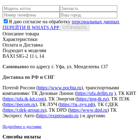
Я даю согласие на обработку
персональных данных
ПЕРЕЙТИ В WHATS APP
ОТПРАВИТЬ
Описание товара
Характеристики
Оплата и Доставка
Подходит к моделям
BAXI SIG-2 11 i, 14
Самовывоз
по адресу г. Уфа, ул. Менделеева 137
Доставка по РФ и СНГ
Почтой России (
https://www.pochta.ru
), транспортными
компаниями: ТК Деловые Линии (
https://ufa.dellin.ru
), ТК КИТ
(
https://ufa.tk-kit.com
), ТК Энергия (
https://nrg-tk.ru
), ТK ПЭК
(
https://pecom.ru
), ТК ЛУЧ (
https://тк-луч.рф
), ТК СДЕК
(
https://cdek-group.ru
), ТК DPD (
https://www.dpd.ru
) ТК
Экспресс Авто (
https://expressauto.ru
) и другими.
Подробнее о доставке
Способы оплаты