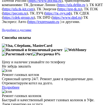
Почтой России (
https://www.pochta.ru
), транспортными
компаниями: ТК Деловые Линии (
https://ufa.dellin.ru
), ТК КИТ
(
https://ufa.tk-kit.com
), ТК Энергия (
https://nrg-tk.ru
), ТK ПЭК
(
https://pecom.ru
), ТК ЛУЧ (
https://тк-луч.рф
), ТК СДЕК
(
https://cdek-group.ru
), ТК DPD (
https://www.dpd.ru
) ТК
Экспресс Авто (
https://expressauto.ru
) и другими.
Подробнее о доставке
Способы оплаты
Цену и наличие узнавайте по телефону
Не забудь заказать
Ремонт газовых котлов
Сервисный центр 24/7. Ремонт даже в праздничные дни.
Отремонтируем котел на долго.
Подробнее
Ремонт газовых колонок
Быстрый и качественный ремонт газовых колонок в Уфе.
Даем гарантию на услугу.