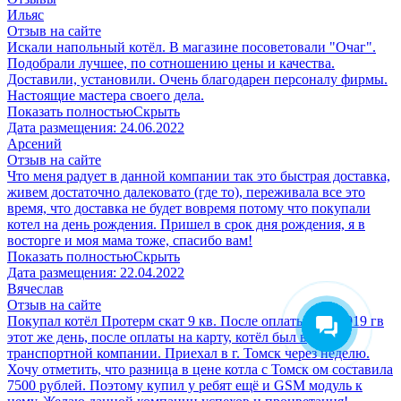
Ильяс
Отзыв на сайте
Искали напольный котёл. В магазине посоветовали "Очаг".
Подобрали лучшее, по сотношению цены и качества.
Доставили, установили. Очень благодарен персоналу фирмы.
Настоящие мастера своего дела.
Показать полностью
Скрыть
Дата размещения:
24.06.2022
Арсений
Отзыв на сайте
Что меня радует в данной компании так это быстрая доставка,
живем достаточно далековато (где то), переживала все это
время, что доставка не будет вовремя потому что покупали
котел на день рождения. Пришел в срок дня рождения, я в
восторге и моя мама тоже, спасибо вам!
Показать полностью
Скрыть
Дата размещения:
22.04.2022
Вячеслав
Отзыв на сайте
Покупал котёл Протерм скат 9 кв. После оплаты 8 10 2019 гв
этот же день, после оплаты на карту, котёл был в
транспортной компании. Приехал в г. Томск через неделю.
Хочу отметить, что разница в цене котла с Томск ом составила
7500 рублей. Поэтому купил у ребят ещё и GSM модуль к