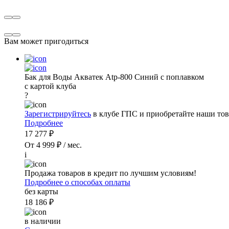
Вам может пригодиться
Бак для Воды Акватек Atp-800 Синий с поплавком
с картой клуба
?
Зарегистрируйтесь
в клубе ГПС и приобретайте наши тов
Подробнее
17 277 ₽
От 4 999 ₽ / мес.
i
Продажа товаров в кредит по лучшим условиям!
Подробнее о способах оплаты
без карты
18 186 ₽
в наличии