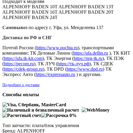
Подходит к моделям
ALPENHOFF BADEN 10T ALPENHOFF BADEN 13T
ALPENHOFF BADEN 16T ALPENHOFF BADEN 20T
ALPENHOFF BADEN 24T
Самовывоз
по адресу г. Уфа, ул. Менделеева 137
Доставка по РФ и СНГ
Почтой России (
https://www.pochta.ru
), транспортными
компаниями: ТК Деловые Линии (
https://ufa.dellin.ru
), ТК КИТ
(
https://ufa.tk-kit.com
), ТК Энергия (
https://nrg-tk.ru
), ТK ПЭК
(
https://pecom.ru
), ТК ЛУЧ (
https://тк-луч.рф
), ТК СДЕК
(
https://cdek-group.ru
), ТК DPD (
https://www.dpd.ru
) ТК
Экспресс Авто (
https://expressauto.ru
) и другими.
Подробнее о доставке
Способы оплаты
Тип запчасти: плата/блок управления
Бренд: ALPENHOFF