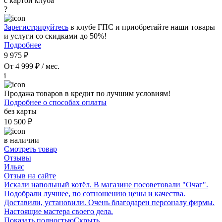
с картой клуба
?
Зарегистрируйтесь
в клубе ГПС и приобретайте наши товары
и услуги со скидками до 50%!
Подробнее
9 975 ₽
От 4 999 ₽ / мес.
i
Продажа товаров в кредит по лучшим условиям!
Подробнее о способах оплаты
без карты
10 500 ₽
в наличии
Смотреть товар
Отзывы
Ильяс
Отзыв на сайте
Искали напольный котёл. В магазине посоветовали "Очаг".
Подобрали лучшее, по сотношению цены и качества.
Доставили, установили. Очень благодарен персоналу фирмы.
Настоящие мастера своего дела.
Показать полностью
Скрыть