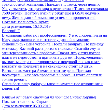
транспортной компании. Приехал в г. Томск через неделю.
Хочу отметить, что разница в цене котла с Томск ом составила
7500 рублей. Поэтому купил у ребят ещё и GSM модуль к
нему. Желаю данной компании успехов и процветания!
Показать полностью
Скрыть
Дата размещения:
16.10.2019
Валерий Г.
В компании работают профессионалы. У нас сгорела плата на
Китурами, нашли ее в интенете у данной компании,
созвонились - цена устроила. Поехали забирать. По приезду
менеджер Василий расспросил о поломке. Спасибо ему за
заинтересованность в проблеме. Сказал, что у этих котлов
платы не перегорают и причина в другом. Порекомендовал
вызвать мастера и не торопиться с покупкой так как плата
возврату не подлежит и на секундочку стоит 10 штук.
Вызвали их мастера Алмаса в этот же день. Приехал
посмотрел. Оказалась проблема в насосе. В итоге оплатили
только ремонт.
Спасибо за вашу работу и такое внимательное отношение к
клиентам!
(Отзыв оставлен клиентом на портале Яндекс Карты)
Показать полностью
Скрыть
Дата размещения:
05.09.2019