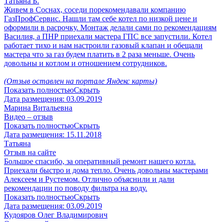
Татьяна Б.
Живем в Соснах, соседи порекомендавали компанию
ГазПрофСервис. Нашли там себе котел по низкой цене и
оформили в расрочку. Монтаж делали сами по рекомендациям
Василия, а ПНР приехали мастера ГПС все запустили. Котел
работает тихо и нам настроили газовый клапан и обещали
мастера что за газ будем платить в 2 раза меньше. Очень
довольны и котлом и отношением сотрудников.
(Отзыв оставлен на портале Яндекс карты)
Показать полностью
Скрыть
Дата размещения:
03.09.2019
Марина Витальевна
Видео – отзыв
Показать полностью
Скрыть
Дата размещения:
15.11.2018
Татьяна
Отзыв на сайте
Большое спасибо, за оперативный ремонт нашего котла.
Приехали быстро и дома тепло. Очень довольны мастерами
Алексеем и Рустемом. Отлично объяснили и дали
рекомендации по поводу фильтра на воду.
Показать полностью
Скрыть
Дата размещения:
03.09.2019
Кудояров Олег Владимирович