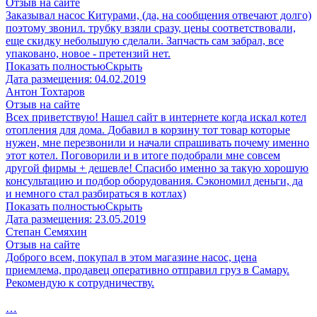
Отзыв на сайте
Заказывал насос Китурами, (да, на сообщения отвечают долго)
поэтому звонил. трубку взяли сразу, цены соответствовали,
еще скидку небольшую сделали. Запчасть сам забрал, все
упаковано, новое - претензий нет.
Показать полностью
Скрыть
Дата размещения:
04.02.2019
Антон Тохтаров
Отзыв на сайте
Всех приветствую! Нашел сайт в интернете когда искал котел
отопления для дома. Добавил в корзину тот товар которые
нужен, мне перезвонили и начали спрашивать почему именно
этот котел. Поговорили и в итоге подобрали мне совсем
другой фирмы + дешевле! Спасибо именно за такую хорошую
консультацию и подбор оборудования. Сэкономил деньги, да
и немного стал разбираться в котлах)
Показать полностью
Скрыть
Дата размещения:
23.05.2019
Степан Семяхин
Отзыв на сайте
Доброго всем, покупал в этом магазине насос, цена
приемлема, продавец оперативно отправил груз в Самару.
Рекомендую к сотрудничеству.
…