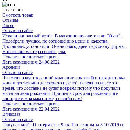
в наличии
Смотреть товар
Отзывы
Ильяс
Отзыв на сайте
Искали напольный котёл. В магазине посоветовали "Очаг".
Подобрали лучшее, по сотношению цены и качества.
Доставили, установили. Очень благодарен персоналу фирмы.
Настоящие мастера своего дела.
Показать полностью
Скрыть
Дата размещения:
24.06.2022
Арсений
Отзыв на сайте
Что меня радует в данной компании так это быстрая доставка,
живем достаточно далековато (где то), переживала все это
время, что доставка не будет вовремя потому что покупали
котел на день рождения. Пришел в срок дня рождения, я в
восторге и моя мама тоже, спасибо вам!
Показать полностью
Скрыть
Дата размещения:
22.04.2022
Вячеслав
Отзыв на сайте
Покупал котёл Протерм скат 9 кв. После оплаты 8 10 2019 гв
этот же день, после оплаты на карту, котёл был в