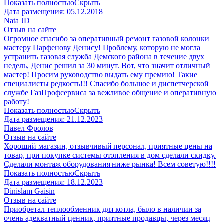
Показать полностью
Скрыть
Дата размещения:
05.12.2018
Nata JD
Отзыв на сайте
Огромное спасибо за оперативный ремонт газовой колонки
мастеру Парфенову Денису! Проблему, которую не могла
устранить газовая служба Демского района в течение двух
недель, Денис решил за 30 минут. Вот, что значит отличный
мастер! Просим руководство выдать ему премию! Такие
специалисты редкость!!! Спасибо большое и диспетчерской
службе ГазПрофсервиса за вежливое общение и оперативную
работу!
Показать полностью
Скрыть
Дата размещения:
21.12.2023
Павел Фролов
Отзыв на сайте
Хороший магазин, отзывчивый персонал, приятные цены на
товар, при покупке системы отопления в дом сделали скидку.
Сделали монтаж оборудования ниже рынка! Всем советую!!!!
Показать полностью
Скрыть
Дата размещения:
18.12.2023
Dinislam Gaisin
Отзыв на сайте
Приобретал теплообменник для котла, было в наличии за
очень адекватный ценник, приятные продавцы, через месяц