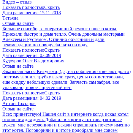
Видео – отзыв
Показать полностью
Скрыть
Дата размещения:
15.11.2018
Татьяна
Отзыв на сайте
Большое спасибо, за оперативный ремонт нашего котла.
Приехали быстро и дома тепло. Очень довольны мастерами
Алексеем и Рустемом. Отлично объяснили и дали
рекомендации по поводу фильтра на воду.
Показать полностью
Скрыть
Дата размещения:
03.09.2019
Кудояров Олег Владимирович
Отзыв на сайте
Заказывал насос Китурами, (да, на сообщения отвечают долго)
поэтому звонил. трубку взяли сразу, цены соответствовали,
еще скидку небольшую сделали. Запчасть сам забрал, все
упаковано, новое - претензий нет.
Показать полностью
Скрыть
Дата размещения:
04.02.2019
Антон Тохтаров
Отзыв на сайте
Всех приветствую! Нашел сайт в интернете когда искал котел
отопления для дома. Добавил в корзину тот товар которые
нужен, мне перезвонили и начали спрашивать почему именно
этот котел. Поговорили и в итоге подобрали мне совсем