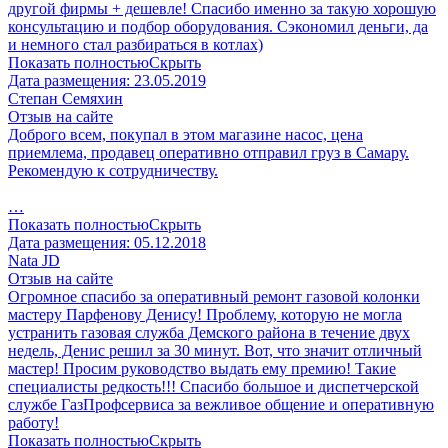
другой фирмы + дешевле! Спасибо именно за такую хорошую
консультацию и подбор оборудования. Сэкономил деньги, да
и немного стал разбираться в котлах)
Показать полностью
Скрыть
Дата размещения:
23.05.2019
Степан Семяхин
Отзыв на сайте
Доброго всем, покупал в этом магазине насос, цена
приемлема, продавец оперативно отправил груз в Самару.
Рекомендую к сотрудничеству.
…
Показать полностью
Скрыть
Дата размещения:
05.12.2018
Nata JD
Отзыв на сайте
Огромное спасибо за оперативный ремонт газовой колонки
мастеру Парфенову Денису! Проблему, которую не могла
устранить газовая служба Демского района в течение двух
недель, Денис решил за 30 минут. Вот, что значит отличный
мастер! Просим руководство выдать ему премию! Такие
специалисты редкость!!! Спасибо большое и диспетчерской
службе ГазПрофсервиса за вежливое общение и оперативную
работу!
Показать полностью
Скрыть