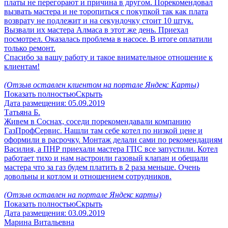
платы не перегорают и причина в другом. Порекомендовал
вызвать мастера и не торопиться с покупкой так как плата
возврату не подлежит и на секундочку стоит 10 штук.
Вызвали их мастера Алмаса в этот же день. Приехал
посмотрел. Оказалась проблема в насосе. В итоге оплатили
только ремонт.
Спасибо за вашу работу и такое внимательное отношение к
клиентам!
(Отзыв оставлен клиентом на портале Яндекс Карты)
Показать полностью
Скрыть
Дата размещения:
05.09.2019
Татьяна Б.
Живем в Соснах, соседи порекомендавали компанию
ГазПрофСервис. Нашли там себе котел по низкой цене и
оформили в расрочку. Монтаж делали сами по рекомендациям
Василия, а ПНР приехали мастера ГПС все запустили. Котел
работает тихо и нам настроили газовый клапан и обещали
мастера что за газ будем платить в 2 раза меньше. Очень
довольны и котлом и отношением сотрудников.
(Отзыв оставлен на портале Яндекс карты)
Показать полностью
Скрыть
Дата размещения:
03.09.2019
Марина Витальевна