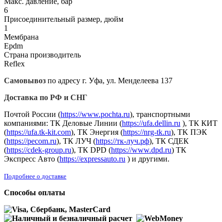
Макс. давление, бар
6
Присоединительный размер, дюйм
1
Мембрана
Epdm
Страна производитель
Reflex
Самовывоз
по адресу г. Уфа, ул. Менделеева 137
Доставка по РФ и СНГ
Почтой России (
https://www.pochta.ru
), транспортными
компаниями: ТК Деловые Линии (
https://ufa.dellin.ru
), ТК КИТ
(
https://ufa.tk-kit.com
), ТК Энергия (
https://nrg-tk.ru
), ТK ПЭК
(
https://pecom.ru
), ТК ЛУЧ (
https://тк-луч.рф
), ТК СДЕК
(
https://cdek-group.ru
), ТК DPD (
https://www.dpd.ru
) ТК
Экспресс Авто (
https://expressauto.ru
) и другими.
Подробнее о доставке
Способы оплаты