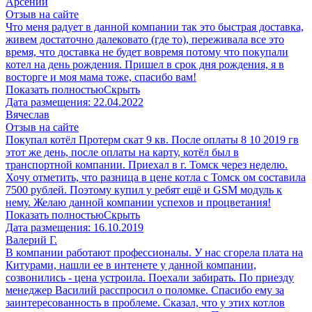
Арсений
Отзыв на сайте
Что меня радует в данной компании так это быстрая доставка,
живем достаточно далековато (где то), переживала все это
время, что доставка не будет вовремя потому что покупали
котел на день рождения. Пришел в срок дня рождения, я в
восторге и моя мама тоже, спасибо вам!
Показать полностью
Скрыть
Дата размещения:
22.04.2022
Вячеслав
Отзыв на сайте
Покупал котёл Протерм скат 9 кв. После оплаты 8 10 2019 гв
этот же день, после оплаты на карту, котёл был в
транспортной компании. Приехал в г. Томск через неделю.
Хочу отметить, что разница в цене котла с Томск ом составила
7500 рублей. Поэтому купил у ребят ещё и GSM модуль к
нему. Желаю данной компании успехов и процветания!
Показать полностью
Скрыть
Дата размещения:
16.10.2019
Валерий Г.
В компании работают профессионалы. У нас сгорела плата на
Китурами, нашли ее в интенете у данной компании,
созвонились - цена устроила. Поехали забирать. По приезду
менеджер Василий расспросил о поломке. Спасибо ему за
заинтересованность в проблеме. Сказал, что у этих котлов