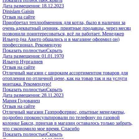
Показать полностью
Скрыть
Дата размещения:
18.12.2023
Dinislam Gaisin
Отзыв на сайте
Приобретал теплообменник для котла, было в наличии за
очень адекватный ценник, приятные продавцы, через месяц
позвонили поинтересоваться, всё ли работает. Менеджер
Ильнур (на Авито общались и в магазине оформил он)
профессионал. Рекомендую
Показать полностью
Скрыть
Дата размещения:
01.01.1970
Ильнур Нургалиев
Отзыв на сайте
Отличный магазин с широким ассортиментом товаров для
отопления по отличной цене, как на товар так и на услуги
монтажа. Рекомендую!
Показать полностью
Скрыть
Дата размещения:
28.11.2023
Мария Годованец
Отзыв на сайте
Отличный магазин Газпрофсервис, опытные менеджеры,
подробно проконсультировали по телефону по газовой
колонке Бакси, приехав в магазин оставалось только забрать,
что сэкономило мое время. Спасибо
Показать полностью
Скрыть