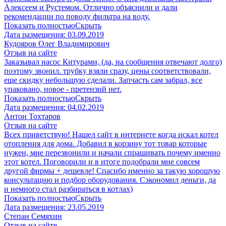
Алексеем и Рустемом. Отлично объяснили и дали
рекомендации по поводу фильтра на воду.
Показать полностью
Скрыть
Дата размещения:
03.09.2019
Кудояров Олег Владимирович
Отзыв на сайте
Заказывал насос Китурами, (да, на сообщения отвечают долго)
поэтому звонил. трубку взяли сразу, цены соответствовали,
еще скидку небольшую сделали. Запчасть сам забрал, все
упаковано, новое - претензий нет.
Показать полностью
Скрыть
Дата размещения:
04.02.2019
Антон Тохтаров
Отзыв на сайте
Всех приветствую! Нашел сайт в интернете когда искал котел
отопления для дома. Добавил в корзину тот товар которые
нужен, мне перезвонили и начали спрашивать почему именно
этот котел. Поговорили и в итоге подобрали мне совсем
другой фирмы + дешевле! Спасибо именно за такую хорошую
консультацию и подбор оборудования. Сэкономил деньги, да
и немного стал разбираться в котлах)
Показать полностью
Скрыть
Дата размещения:
23.05.2019
Степан Семяхин
Отзыв на сайте