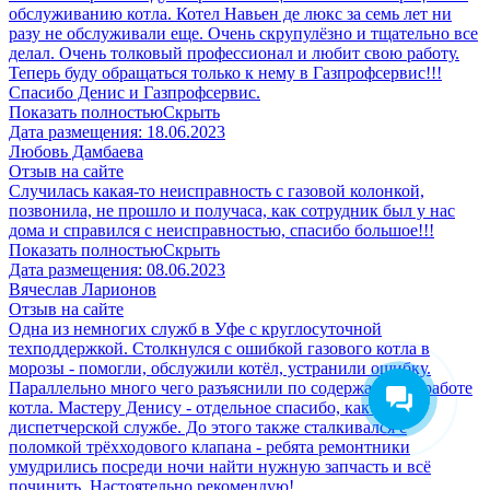
обслуживанию котла. Котел Навьен де люкс за семь лет ни
разу не обслуживали еще. Очень скрупулёзно и тщательно все
делал. Очень толковый профессионал и любит свою работу.
Теперь буду обращаться только к нему в Газпрофсервис!!!
Спасибо Денис и Газпрофсервис.
Показать полностью
Скрыть
Дата размещения:
18.06.2023
Любовь Дамбаева
Отзыв на сайте
Случилась какая-то неисправность с газовой колонкой,
позвонила, не прошло и получаса, как сотрудник был у нас
дома и справился с неисправностью, спасибо большое!!!
Показать полностью
Скрыть
Дата размещения:
08.06.2023
Вячеслав Ларионов
Отзыв на сайте
Одна из немногих служб в Уфе с круглосуточной
техподдержкой. Столкнулся с ошибкой газового котла в
морозы - помогли, обслужили котёл, устранили ошибку.
Параллельно много чего разъяснили по содержанию и работе
котла. Мастеру Денису - отдельное спасибо, как и
диспетчерской службе. До этого также сталкивался с
поломкой трёхходового клапана - ребята ремонтники
умудрились посреди ночи найти нужную запчасть и всё
починить. Настоятельно рекомендую!