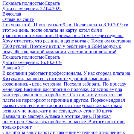
Показать полностью
Скрыть
Дата размещения:
22.04.2022
Вячеслав
Отзыв на сайте
Покупал котёл Протерм скат 9 кв. После оплаты 8 10 2019 гв
этот же день, после оплаты на карту, котёл был в
транспортной компании. Приехал в г. Томск через неделю.
Хочу отметить, что разница в цене котла с Томск ом составила
7500 рублей. Поэтому купил у ребят ещё и GSM модуль к
нему. Желаю данной компании успехов и процветания!
Показать полностью
Скрыть
Дата размещения:
16.10.2019
Валерий Г.
В компании работают профессионалы. У нас сгорела плата на
Китурами, нашли ее в интенете у данной компании,
созвонились - цена устроила. Поехали забирать. По приезду
менеджер Василий расспросил о поломке. Спасибо ему за
заинтересованность в проблеме. Сказал, что у этих котлов
платы не перегорают и причина в другом. Порекомендовал
вызвать мастера и не торопиться с покупкой так как плата
возврату не подлежит и на секундочку стоит 10 штук.
Вызвали их мастера Алмаса в этот же день. Приехал
посмотрел. Оказалась проблема в насосе. В итоге оплатили
только ремонт.
Спасибо за вашу работу и такое внимательное отношение к