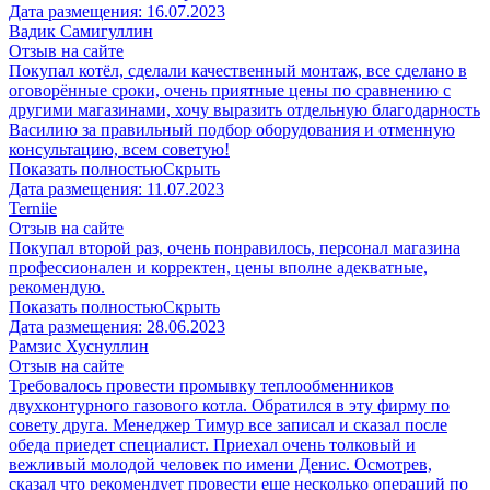
Дата размещения:
16.07.2023
Вадик Самигуллин
Отзыв на сайте
Покупал котёл, сделали качественный монтаж, все сделано в
оговорённые сроки, очень приятные цены по сравнению с
другими магазинами, хочу выразить отдельную благодарность
Василию за правильный подбор оборудования и отменную
консультацию, всем советую!
Показать полностью
Скрыть
Дата размещения:
11.07.2023
​Terniie​
Отзыв на сайте
Покупал второй раз, очень понравилось, персонал магазина
профессионален и корректен, цены вполне адекватные,
рекомендую.
Показать полностью
Скрыть
Дата размещения:
28.06.2023
Рамзис Хуснуллин
Отзыв на сайте
Требовалось провести промывку теплообменников
двухконтурного газового котла. Обратился в эту фирму по
совету друга. Менеджер Тимур все записал и сказал после
обеда приедет специалист. Приехал очень толковый и
вежливый молодой человек по имени Денис. Осмотрев,
сказал что рекомендует провести еще несколько операций по