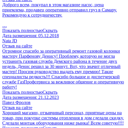
Доброго всем, покупал в этом магазине насос, цена
приемлема, продавец оперативно отправил груз в Самару.
Рекомендую к сотрудничеству.
…
Показать полностью
Скрыть
Дата размещения:
05.12.2018
Nata JD
Отзыв на сайте
Огромное спасибо за оперативный ремонт газовой колонки
мастеру Парфенову Денису! Проблему, которую не могла
устранить газовая служба Демского района в течение двух
недель, Денис решил за 30 минут. Вот, что значит отличный
мастер! Просим руководство выдать ему премию! Такие
специалисты редкость!!! Спасибо большое и диспетчерской
службе ГазПрофсервиса за вежливое общение и оперативную
работу!
Показать полностью
Скрыть
Дата размещения:
21.12.2023
Павел Фролов
Отзыв на сайте
Хороший магазин, отзывчивый персонал, приятные цены на
товар, при покупке системы отопления в дом сделали скидку.
Сделали монтаж оборудования ниже рынка! Всем советую!!!!