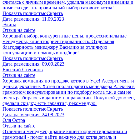
считаясь с личным временем, уделила максимум внимания и
помогла сделать правильный выбор газового котла!
Показать полностью
Скрыть
Дата размещения:
11.09.2023
Элина
Отзыв на сайте
Хороший выбор, конкурентные цены, профессиональные
менеджеры, клиентоориентированность. Отдельная
благодарность менеджеру Василию за отличную
консультацию и помощь в подборе!
Показать полностью
Скрыть
Дата размещения:
09.09.2023
Евгений Степанов
Отзыв на сайте
Хорошая компания по продаже котлов в Уфе! Ассортимент и
цены адекватные. Хотел поблагодарить менеджера Алексея в
грамотном консультировании по подбору котла т.к. я сам не
очень разбираюсь в данном направлении. Покупкой доволен,
сделали скидку, есть гарантия, рекомендую.
Показать полностью
Скрыть
Дата размещения:
24.08.2023
​Оля Остра
Отзыв на сайте
Отличный менеджер, крайне клиентоориентированный и
грамотный - помог найти важную для котла деталь и