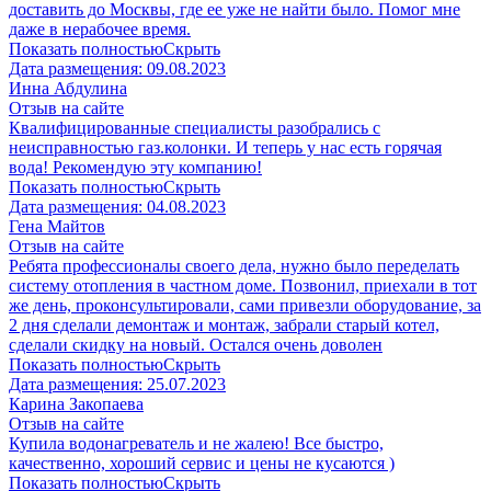
доставить до Москвы, где ее уже не найти было. Помог мне
даже в нерабочее время.
Показать полностью
Скрыть
Дата размещения:
09.08.2023
Инна Абдулина
Отзыв на сайте
Квалифицированные специалисты разобрались с
неисправностью газ.колонки. И теперь у нас есть горячая
вода! Рекомендую эту компанию!
Показать полностью
Скрыть
Дата размещения:
04.08.2023
​Гена Майтов
Отзыв на сайте
Ребята профессионалы своего дела, нужно было переделать
систему отопления в частном доме. Позвонил, приехали в тот
же день, проконсультировали, сами привезли оборудование, за
2 дня сделали демонтаж и монтаж, забрали старый котел,
сделали скидку на новый. Остался очень доволен
Показать полностью
Скрыть
Дата размещения:
25.07.2023
Карина Закопаева
Отзыв на сайте
Купила водонагреватель и не жалею! Все быстро,
качественно, хороший сервис и цены не кусаются )
Показать полностью
Скрыть