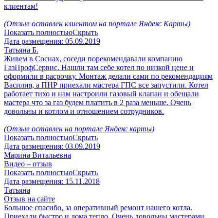
клиентам!
(Отзыв оставлен клиентом на портале Яндекс Карты)
Показать полностью
Скрыть
Дата размещения:
05.09.2019
Татьяна Б.
Живем в Соснах, соседи порекомендавали компанию
ГазПрофСервис. Нашли там себе котел по низкой цене и
оформили в расрочку. Монтаж делали сами по рекомендациям
Василия, а ПНР приехали мастера ГПС все запустили. Котел
работает тихо и нам настроили газовый клапан и обещали
мастера что за газ будем платить в 2 раза меньше. Очень
довольны и котлом и отношением сотрудников.
(Отзыв оставлен на портале Яндекс карты)
Показать полностью
Скрыть
Дата размещения:
03.09.2019
Марина Витальевна
Видео – отзыв
Показать полностью
Скрыть
Дата размещения:
15.11.2018
Татьяна
Отзыв на сайте
Большое спасибо, за оперативный ремонт нашего котла.
Приехали быстро и дома тепло. Очень довольны мастерами