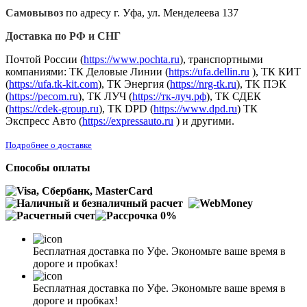
Самовывоз
по адресу г. Уфа, ул. Менделеева 137
Доставка по РФ и СНГ
Почтой России (
https://www.pochta.ru
), транспортными
компаниями: ТК Деловые Линии (
https://ufa.dellin.ru
), ТК КИТ
(
https://ufa.tk-kit.com
), ТК Энергия (
https://nrg-tk.ru
), ТK ПЭК
(
https://pecom.ru
), ТК ЛУЧ (
https://тк-луч.рф
), ТК СДЕК
(
https://cdek-group.ru
), ТК DPD (
https://www.dpd.ru
) ТК
Экспресс Авто (
https://expressauto.ru
) и другими.
Подробнее о доставке
Способы оплаты
Бесплатная доставка по Уфе. Экономьте ваше время в
дороге и пробках!
Бесплатная доставка по Уфе. Экономьте ваше время в
дороге и пробках!