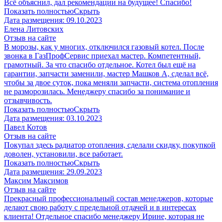
Всё объяснил, дал рекомендации на будущее! Спасибо!
Показать полностью
Скрыть
Дата размещения:
09.10.2023
​Елена Литовских
Отзыв на сайте
В морозы, как у многих, отключился газовый котел. После
звонка в ГазПрофСервис приехал мастер. Компетентный,
грамотный. За что спасибо отдельное. Котел был ещё на
гарантии, запчасти заменили, мастер Машков А, сделал всё,
чтобы за двое суток, пока меняли запчасти, система отопления
не разморозилась. Менеджеру спасибо за понимание и
отзывчивость.
Показать полностью
Скрыть
Дата размещения:
03.10.2023
Павел Котов
Отзыв на сайте
Покупал здесь радиатор отопления, сделали скидку, покупкой
доволен, установили, все работает.
Показать полностью
Скрыть
Дата размещения:
29.09.2023
Максим Максимов
Отзыв на сайте
Прекрасный профессиональный состав менеджеров, которые
делают свою работу с предельной отдачей и в интересах
клиента! Отдельное спасибо менеджеру Ирине, которая не