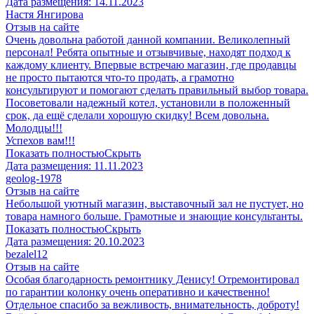
Дата размещения:
14.11.2023
​Настя Янгирова
Отзыв на сайте
Очень довольна работой данной компании. Великолепный
персонал! Ребята опытные и отзывчивые, находят подход к
каждому клиенту. Впервые встречаю магазин, где продавцы
не просто пытаются что-то продать, а грамотно
консультируют и помогают сделать правильный выбор товара.
Посоветовали надежный котел, установили в положенный
срок, да ещё сделали хорошую скидку! Всем довольна.
Молодцы!!!
Успехов вам!!!
Показать полностью
Скрыть
Дата размещения:
11.11.2023
geolog-1978
Отзыв на сайте
Небольшой уютный магазин, выставочный зал не пустует, но
товара намного больше. Грамотные и знающие консультанты.
Показать полностью
Скрыть
Дата размещения:
20.10.2023
​bezalel12
Отзыв на сайте
Особая благодарность ремонтнику Денису! Отремонтировал
по гарантии колонку очень оперативно и качественно!
Отдельное спасибо за вежливость, внимательность, доброту!