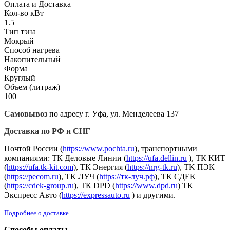
Оплата и Доставка
Кол-во кВт
1.5
Тип тэна
Мокрый
Способ нагрева
Накопительный
Форма
Круглый
Объем (литраж)
100
Самовывоз
по адресу г. Уфа, ул. Менделеева 137
Доставка по РФ и СНГ
Почтой России (
https://www.pochta.ru
), транспортными
компаниями: ТК Деловые Линии (
https://ufa.dellin.ru
), ТК КИТ
(
https://ufa.tk-kit.com
), ТК Энергия (
https://nrg-tk.ru
), ТK ПЭК
(
https://pecom.ru
), ТК ЛУЧ (
https://тк-луч.рф
), ТК СДЕК
(
https://cdek-group.ru
), ТК DPD (
https://www.dpd.ru
) ТК
Экспресс Авто (
https://expressauto.ru
) и другими.
Подробнее о доставке
Способы оплаты