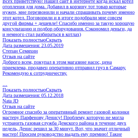
Всех приветствую! Нашел сайт в интернете когда искал котел
отопления для дома. Добавил в корзину тот товар которые
нужен, мне перезвонили и начали спрашивать почему именно
этот котел. Поговорили и в итоге подобрали мне совсем
другой фирмы + дешевле! Спасибо именно за такую хорошую
консультацию и подбор оборудования. Сэкономил деньги, да
и немного стал разбираться в котлах)
Показать полностью
Скрыть
Дата размещения:
23.05.2019
Степан Семяхин
Отзыв на сайте
Доброго всем, покупал в этом магазине насос, цена
приемлема, продавец оперативно отправил груз в Самару.
Рекомендую к сотрудничеству.
…
Показать полностью
Скрыть
Дата размещения:
05.12.2018
Nata JD
Отзыв на сайте
Огромное спасибо за оперативный ремонт газовой колонки
мастеру Парфенову Денису! Проблему, которую не могла
устранить газовая служба Демского района в течение двух
недель, Денис решил за 30 минут. Вот, что значит отличный
мастер! Просим руководство выдать ему премию! Такие