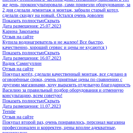
же день, проконсультировали, сами привезли оборудование, за
2 дня сделали демонтаж и монтаж, забрали старый котел,
сделали скидку на новый. Остался очень доволен
Показать полностью
Скрыть
Дата размещения:
25.07.2023
Карина Закопаева
Отзыв на сайте
Купила водонагреватель и не жалею! Все быстро,
качественно, хороший сервис и цены не кусаются )
Показать полностью
Скрыть
Дата размещения:
16.07.2023
Вадик Самигуллин
Отзыв на сайте
Покупал котёл, сделали качественный монтаж, все сделано в
оговорённые сроки, очень приятные цены по сравнению с
другими магазинами, хочу выразить отдельную благодарность
Василию за правильный подбор оборудования и отменную
консультацию, всем советую!
Показать полностью
Скрыть
Дата размещения:
11.07.2023
​Terniie​
Отзыв на сайте
Покупал второй раз, очень понравилось, персонал магазина
профессионален и корректен, цены вполне адекватные,
рекомендую.