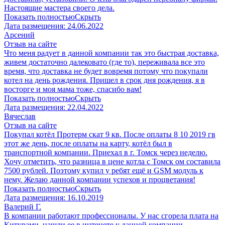
Настоящие мастера своего дела.
Показать полностью
Скрыть
Дата размещения:
24.06.2022
Арсений
Отзыв на сайте
Что меня радует в данной компании так это быстрая доставка,
живем достаточно далековато (где то), переживала все это
время, что доставка не будет вовремя потому что покупали
котел на день рождения. Пришел в срок дня рождения, я в
восторге и моя мама тоже, спасибо вам!
Показать полностью
Скрыть
Дата размещения:
22.04.2022
Вячеслав
Отзыв на сайте
Покупал котёл Протерм скат 9 кв. После оплаты 8 10 2019 гв
этот же день, после оплаты на карту, котёл был в
транспортной компании. Приехал в г. Томск через неделю.
Хочу отметить, что разница в цене котла с Томск ом составила
7500 рублей. Поэтому купил у ребят ещё и GSM модуль к
нему. Желаю данной компании успехов и процветания!
Показать полностью
Скрыть
Дата размещения:
16.10.2019
Валерий Г.
В компании работают профессионалы. У нас сгорела плата на
Китурами, нашли ее в интенете у данной компании,