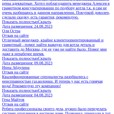
цены адекватные. Хотел поблагодарить менеджера Алексея в
грамотном консультировании по подбору котла т.к. я сам не
очень разбираюсь в данном направлении. Покупкой доволен,
сделали скидку, есть гарантия, рекомендую.
Показать полностью
Скрыть
Дата размещения:
24.08.2023
​Оля Остра
Отзыв на сайте
Отличный менеджер, крайне клиентоориентированный и
грамотный - помог найти важную для котла деталь и
доставить до Москвы, где ее уже не найти было. Помог мне
даже в нерабочее время.
Показать полностью
Скрыть
Дата размещения:
09.08.2023
Инна Абдулина
Отзыв на сайте
Квалифицированные специалисты разобрались с
неисправностью газ.колонки. И теперь у нас есть горячая
вода! Рекомендую эту компанию!
Показать полностью
Скрыть
Дата размещения:
04.08.2023
​Гена Майтов
Отзыв на сайте
Ребята профессионалы своего дела, нужно было переделать
систему отопления в частном доме. Позвонил, приехали в тот