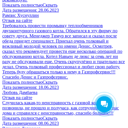
Показать полностью
Скрыть
Дата размещения:
28.06.2023
Рамзис Хуснуллин
Отзыв на сайте
Требовалось провести промывку теплообменников
двухконтурного газового котла. Обратился в эту фирму по
совету друга. Менеджер Тимур все записал и сказал после
обеда приедет специалист. Приехал очень толковый и
вежливый молодой человек по имени Денис. Осмотрев,
сказал что рекомендует провести еще несколько операций по
обслуживанию котла. Котел Навьен де люкс за семь лет ни
разу не обслуживали еще. Очень скрупулёзно и тщательно все
делал. Очень толковый профессионал и любит свою работу.
Теперь буду обращаться только к нему в Газпрофсервис!!!
Спасибо Денис и Газпрофсервис.
Показать полностью
Скрыть
Дата размещения:
18.06.2023
Любовь Дамбаева
Отзыв на сайте
Случилась какая-то неисправность с газовой колонкой,
позвонила, не прошло и получаса, как сотрудник был у нас
дома и справился с неисправностью, спасибо большое!!!
Показать полностью
Скрыть
Дата размещения:
08.06.2023