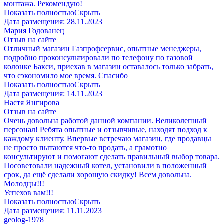
монтажа. Рекомендую!
Показать полностью
Скрыть
Дата размещения:
28.11.2023
Мария Годованец
Отзыв на сайте
Отличный магазин Газпрофсервис, опытные менеджеры,
подробно проконсультировали по телефону по газовой
колонке Бакси, приехав в магазин оставалось только забрать,
что сэкономило мое время. Спасибо
Показать полностью
Скрыть
Дата размещения:
14.11.2023
​Настя Янгирова
Отзыв на сайте
Очень довольна работой данной компании. Великолепный
персонал! Ребята опытные и отзывчивые, находят подход к
каждому клиенту. Впервые встречаю магазин, где продавцы
не просто пытаются что-то продать, а грамотно
консультируют и помогают сделать правильный выбор товара.
Посоветовали надежный котел, установили в положенный
срок, да ещё сделали хорошую скидку! Всем довольна.
Молодцы!!!
Успехов вам!!!
Показать полностью
Скрыть
Дата размещения:
11.11.2023
geolog-1978