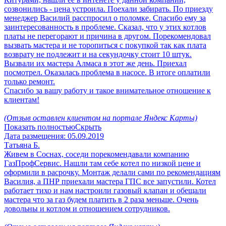
созвонились - цена устроила. Поехали забирать. По приезду
менеджер Василий расспросил о поломке. Спасибо ему за
заинтересованность в проблеме. Сказал, что у этих котлов
платы не перегорают и причина в другом. Порекомендовал
вызвать мастера и не торопиться с покупкой так как плата
возврату не подлежит и на секундочку стоит 10 штук.
Вызвали их мастера Алмаса в этот же день. Приехал
посмотрел. Оказалась проблема в насосе. В итоге оплатили
только ремонт.
Спасибо за вашу работу и такое внимательное отношение к
клиентам!
(Отзыв оставлен клиентом на портале Яндекс Карты)
Показать полностью
Скрыть
Дата размещения:
05.09.2019
Татьяна Б.
Живем в Соснах, соседи порекомендавали компанию
ГазПрофСервис. Нашли там себе котел по низкой цене и
оформили в расрочку. Монтаж делали сами по рекомендациям
Василия, а ПНР приехали мастера ГПС все запустили. Котел
работает тихо и нам настроили газовый клапан и обещали
мастера что за газ будем платить в 2 раза меньше. Очень
довольны и котлом и отношением сотрудников.