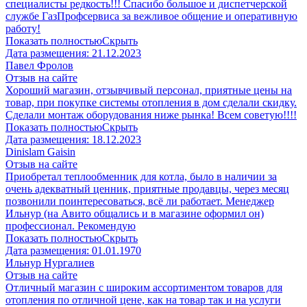
специалисты редкость!!! Спасибо большое и диспетчерской
службе ГазПрофсервиса за вежливое общение и оперативную
работу!
Показать полностью
Скрыть
Дата размещения:
21.12.2023
Павел Фролов
Отзыв на сайте
Хороший магазин, отзывчивый персонал, приятные цены на
товар, при покупке системы отопления в дом сделали скидку.
Сделали монтаж оборудования ниже рынка! Всем советую!!!!
Показать полностью
Скрыть
Дата размещения:
18.12.2023
Dinislam Gaisin
Отзыв на сайте
Приобретал теплообменник для котла, было в наличии за
очень адекватный ценник, приятные продавцы, через месяц
позвонили поинтересоваться, всё ли работает. Менеджер
Ильнур (на Авито общались и в магазине оформил он)
профессионал. Рекомендую
Показать полностью
Скрыть
Дата размещения:
01.01.1970
Ильнур Нургалиев
Отзыв на сайте
Отличный магазин с широким ассортиментом товаров для
отопления по отличной цене, как на товар так и на услуги