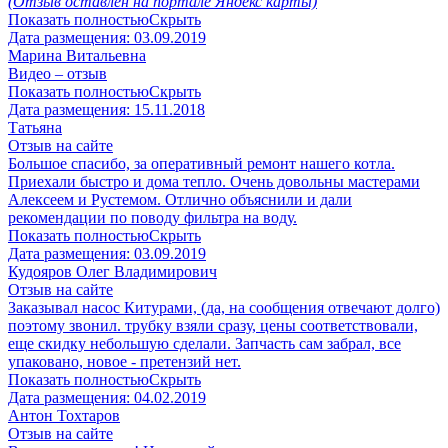
(Отзыв оставлен на портале Яндекс карты)
Показать полностью
Скрыть
Дата размещения:
03.09.2019
Марина Витальевна
Видео – отзыв
Показать полностью
Скрыть
Дата размещения:
15.11.2018
Татьяна
Отзыв на сайте
Большое спасибо, за оперативный ремонт нашего котла.
Приехали быстро и дома тепло. Очень довольны мастерами
Алексеем и Рустемом. Отлично объяснили и дали
рекомендации по поводу фильтра на воду.
Показать полностью
Скрыть
Дата размещения:
03.09.2019
Кудояров Олег Владимирович
Отзыв на сайте
Заказывал насос Китурами, (да, на сообщения отвечают долго)
поэтому звонил. трубку взяли сразу, цены соответствовали,
еще скидку небольшую сделали. Запчасть сам забрал, все
упаковано, новое - претензий нет.
Показать полностью
Скрыть
Дата размещения:
04.02.2019
Антон Тохтаров
Отзыв на сайте