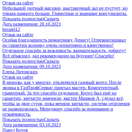
Отзыв на сайте
Небольшой уютный магазин, выставочный зал не пустует, но
товара намного больше. Грамотные и знающие консультанты.
Показать полностью
Скрыть
Дата размещения:
20.10.2023
​bezalel12
Отзыв на сайте
Особая благодарность ремонтнику Денису! Отремонтировал
по гарантии колонку очень оперативно и качественно!
Отдельное спасибо за вежливость, внимательность, доброту!
Всё объяснил, дал рекомендации на будущее! Спасибо!
Показать полностью
Скрыть
Дата размещения:
09.10.2023
​Елена Литовских
Отзыв на сайте
В морозы, как у многих, отключился газовый котел. После
звонка в ГазПрофСервис приехал мастер. Компетентный,
грамотный. За что спасибо отдельное. Котел был ещё на
гарантии, запчасти заменили, мастер Машков А, сделал всё,
чтобы за двое суток, пока меняли запчасти, система отопления
не разморозилась. Менеджеру спасибо за понимание и
отзывчивость.
Показать полностью
Скрыть
Дата размещения:
03.10.2023
Павел Котов