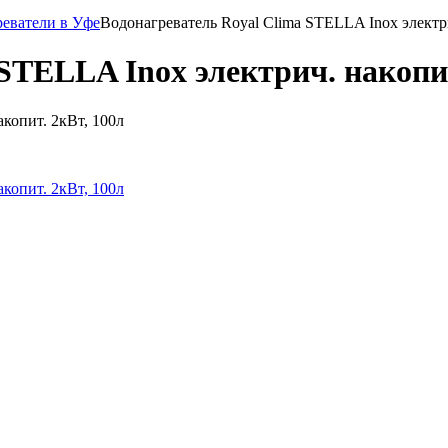
реватели в Уфе
Водонагреватель Royal Clima STELLA Inox электри
STELLA Inox электрич. накопит