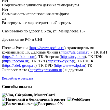
Нет
Подключение уличного датчика температуры
Нет
Возможность использования антифриза
Да
Развернуть все характеристики
Свернуть
Самовывоз
по адресу г. Уфа, ул. Менделеева 137
Доставка по РФ и СНГ
Почтой России (
https://www.pochta.ru
), транспортными
компаниями: ТК Деловые Линии (
https://ufa.dellin.ru
), ТК КИТ
(
https://ufa.tk-kit.com
), ТК Энергия (
https://nrg-tk.ru
), ТK ПЭК
(
https://pecom.ru
), ТК ЛУЧ (
https://тк-луч.рф
), ТК СДЕК
(
https://cdek-group.ru
), ТК DPD (
https://www.dpd.ru
) ТК
Экспресс Авто (
https://expressauto.ru
) и другими.
Подробнее о доставке
Способы оплаты