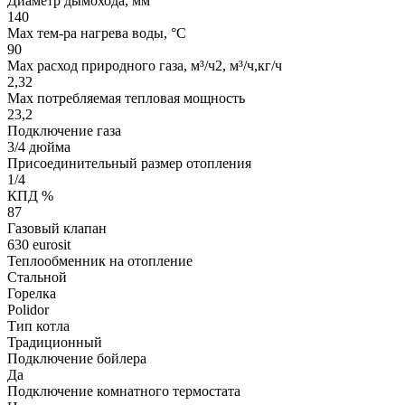
Диаметр дымохода, мм
140
Мах тем-ра нагрева воды, °С
90
Max расход природного газа, м³/ч2, м³/ч,кг/ч
2,32
Мах потребляемая тепловая мощность
23,2
Подключение газа
3/4 дюйма
Присоединительный размер отопления
1/4
КПД %
87
Газовый клапан
630 eurosit
Теплообменник на отопление
Стальной
Горелка
Polidor
Тип котла
Традиционный
Подключение бойлера
Да
Подключение комнатного термостата