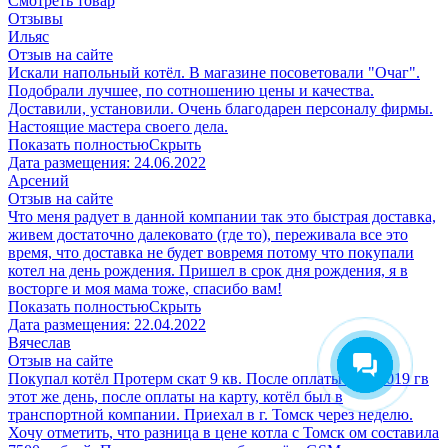
Смотреть товар
Отзывы
Ильяс
Отзыв на сайте
Искали напольный котёл. В магазине посоветовали "Очаг".
Подобрали лучшее, по сотношению цены и качества.
Доставили, установили. Очень благодарен персоналу фирмы.
Настоящие мастера своего дела.
Показать полностью
Скрыть
Дата размещения:
24.06.2022
Арсений
Отзыв на сайте
Что меня радует в данной компании так это быстрая доставка,
живем достаточно далековато (где то), переживала все это
время, что доставка не будет вовремя потому что покупали
котел на день рождения. Пришел в срок дня рождения, я в
восторге и моя мама тоже, спасибо вам!
Показать полностью
Скрыть
Дата размещения:
22.04.2022
Вячеслав
Отзыв на сайте
Покупал котёл Протерм скат 9 кв. После оплаты 8 10 2019 гв
этот же день, после оплаты на карту, котёл был в
транспортной компании. Приехал в г. Томск через неделю.
Хочу отметить, что разница в цене котла с Томск ом составила