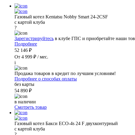
Газовый котел Kentatsu Nobby Smart 24-2CSF
с картой клуба
?
Зарегистрируйтесь
в клубе ГПС и приобретайте наши тов
Подробнее
52 146 ₽
От 4 999 ₽ / мес.
i
Продажа товаров в кредит по лучшим условиям!
Подробнее о способах оплаты
без карты
54 890 ₽
в наличии
Смотреть товар
Газовый котел Бакси ECO-4s 24 F двухконтурный
с картой клуба
?