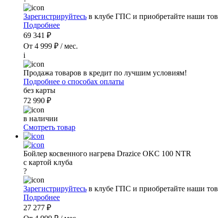
Зарегистрируйтесь
в клубе ГПС и приобретайте наши тов
Подробнее
69 341 ₽
От 4 999 ₽ / мес.
i
Продажа товаров в кредит по лучшим условиям!
Подробнее о способах оплаты
без карты
72 990 ₽
в наличии
Смотреть товар
Бойлер косвенного нагрева Drazice OKC 100 NTR
с картой клуба
?
Зарегистрируйтесь
в клубе ГПС и приобретайте наши тов
Подробнее
27 277 ₽