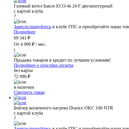
Газовый котел Бакси ECO-4s 24 F двухконтурный
с картой клуба
?
Зарегистрируйтесь
в клубе ГПС и приобретайте наши тов
Подробнее
69 341 ₽
От 4 999 ₽ / мес.
i
Продажа товаров в кредит по лучшим условиям!
Подробнее о способах оплаты
без карты
72 990 ₽
в наличии
Смотреть товар
Бойлер косвенного нагрева Drazice OKC 100 NTR
с картой клуба
?
Зарегистрируйтесь
в клубе ГПС и приобретайте наши тов