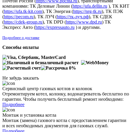
Почтой России (
https://www.pochta.ru
), транспортными
компаниями: ТК Деловые Линии (
https://ufa.dellin.ru
), ТК КИТ
(
https://ufa.tk-kit.com
), ТК Энергия (
https://nrg-tk.ru
), ТK ПЭК
(
https://pecom.ru
), ТК ЛУЧ (
https://тк-луч.рф
), ТК СДЕК
(
https://cdek-group.ru
), ТК DPD (
https://www.dpd.ru
) ТК
Экспресс Авто (
https://expressauto.ru
) и другими.
Подробнее о доставке
Способы оплаты
Не забудь заказать
Сервисный центр газовых котлов и колонок
Отремонтируем котел, колонку, водонагреватель бесплатно по
гарантии. Чтобы получить бесплатный ремонт необходимо:
Подробнее
Монтаж и установка котла
Монтаж (замена) газового котла с предоставлением гарантии
и всех необходимых документов для газовых служб.
Подробнее