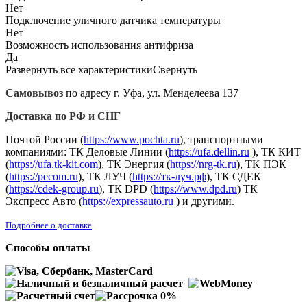
Нет
Подключение уличного датчика температуры
Нет
Возможность использования антифриза
Да
Развернуть все характеристики
Свернуть
Самовывоз
по адресу г. Уфа, ул. Менделеева 137
Доставка по РФ и СНГ
Почтой России (
https://www.pochta.ru
), транспортными
компаниями: ТК Деловые Линии (
https://ufa.dellin.ru
), ТК КИТ
(
https://ufa.tk-kit.com
), ТК Энергия (
https://nrg-tk.ru
), ТK ПЭК
(
https://pecom.ru
), ТК ЛУЧ (
https://тк-луч.рф
), ТК СДЕК
(
https://cdek-group.ru
), ТК DPD (
https://www.dpd.ru
) ТК
Экспресс Авто (
https://expressauto.ru
) и другими.
Подробнее о доставке
Способы оплаты