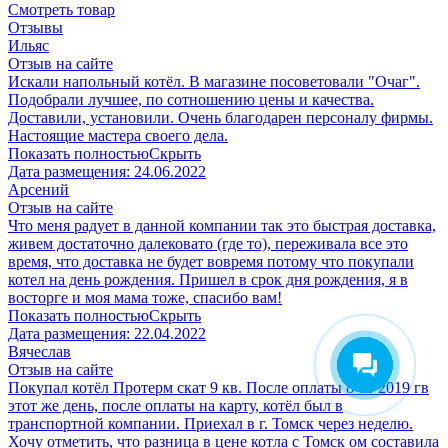
Смотреть товар
Отзывы
Ильяс
Отзыв на сайте
Искали напольный котёл. В магазине посоветовали "Очаг".
Подобрали лучшее, по сотношению цены и качества.
Доставили, установили. Очень благодарен персоналу фирмы.
Настоящие мастера своего дела.
Показать полностью
Скрыть
Дата размещения:
24.06.2022
Арсений
Отзыв на сайте
Что меня радует в данной компании так это быстрая доставка,
живем достаточно далековато (где то), переживала все это
время, что доставка не будет вовремя потому что покупали
котел на день рождения. Пришел в срок дня рождения, я в
восторге и моя мама тоже, спасибо вам!
Показать полностью
Скрыть
Дата размещения:
22.04.2022
Вячеслав
Отзыв на сайте
Покупал котёл Протерм скат 9 кв. После оплаты 8 10 2019 гв
этот же день, после оплаты на карту, котёл был в
транспортной компании. Приехал в г. Томск через неделю.
Хочу отметить, что разница в цене котла с Томск ом составила