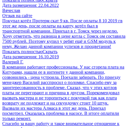
Показать полностью
Скрыть
Дата размещения:
22.04.2022
Вячеслав
Отзыв на сайте
Покупал котёл Протерм скат 9 кв. После оплаты 8 10 2019 гв
этот же день, после оплаты на карту, котёл был в
транспортной компании. Приехал в г. Томск через неделю.
Хочу отметить, что разница в цене котла с Томск ом составила
7500 рублей. Поэтому купил у ребят ещё и GSM модуль к
нему. Желаю данной компании успехов и процветания!
Показать полностью
Скрыть
Дата размещения:
16.10.2019
Валерий Г.
В компании работают профессионалы. У нас сгорела плата на
Китурами, нашли ее в интенете у данной компании,
созвонились - цена устроила. Поехали забирать. По приезду
менеджер Василий расспросил о поломке. Спасибо ему за
заинтересованность в проблеме. Сказал, что у этих котлов
платы не перегорают и причина в другом. Порекомендовал
вызвать мастера и не торопиться с покупкой так как плата
возврату не подлежит и на секундочку стоит 10 штук.
Вызвали их мастера Алмаса в этот же день. Приехал
посмотрел. Оказалась проблема в насосе. В итоге оплатили
только ремонт.
Спасибо за вашу работу и такое внимательное отношение к