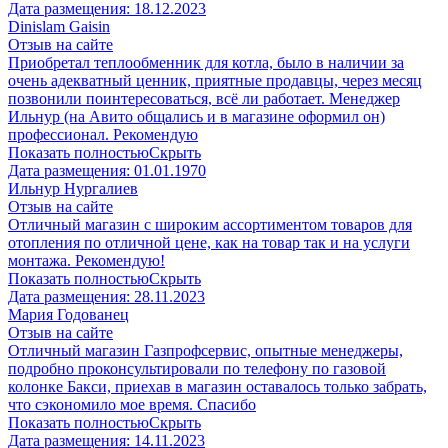
Дата размещения:
18.12.2023
Dinislam Gaisin
Отзыв на сайте
Приобретал теплообменник для котла, было в наличии за
очень адекватный ценник, приятные продавцы, через месяц
позвонили поинтересоваться, всё ли работает. Менеджер
Ильнур (на Авито общались и в магазине оформил он)
профессионал. Рекомендую
Показать полностью
Скрыть
Дата размещения:
01.01.1970
Ильнур Нургалиев
Отзыв на сайте
Отличный магазин с широким ассортиментом товаров для
отопления по отличной цене, как на товар так и на услуги
монтажа. Рекомендую!
Показать полностью
Скрыть
Дата размещения:
28.11.2023
Мария Годованец
Отзыв на сайте
Отличный магазин Газпрофсервис, опытные менеджеры,
подробно проконсультировали по телефону по газовой
колонке Бакси, приехав в магазин оставалось только забрать,
что сэкономило мое время. Спасибо
Показать полностью
Скрыть
Дата размещения:
14.11.2023