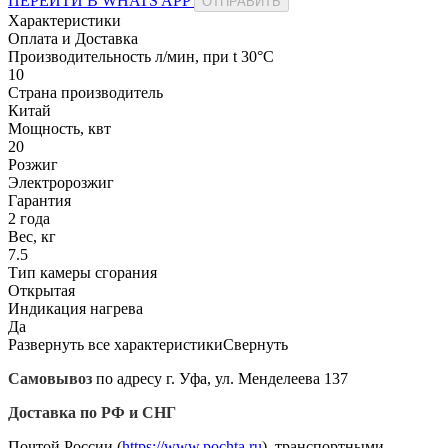
ПЕРЕЙТИ В WHATS APP
ОТПРАВИТЬ
Характеристики
Оплата и Доставка
Производительность л/мин, при t 30°C
10
Страна производитель
Китай
Мощность, квт
20
Розжиг
Электророзжиг
Гарантия
2 года
Вес, кг
7.5
Тип камеры сгорания
Открытая
Индикация нагрева
Да
Развернуть все характеристики
Свернуть
Самовывоз
по адресу г. Уфа, ул. Менделеева 137
Доставка по РФ и СНГ
Почтой России (
https://www.pochta.ru
), транспортными