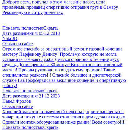
Доброго всем, покупал в этом магазине насос, цена
приемлема, продавец оперативно отправил груз в Самару.
Рекомендую к сотрудничеству.
…
Показать полностью
Скрыть
Дата размещения:
05.12.2018
Nata JD
Отзыв на сайте
Огромное спасибо за оперативный ремонт газовой колонки
мастеру Парфенову Денису! Проблему, которую не могла
устранить газовая служба Демского района в течение двух
недель, Денис решил за 30 минут. Вот, что значит отличный
мастер! Просим руководство выдать ему премию! Такие
специалисты редкость!!! Спасибо большое и диспетчерской
службе ГазПрофсервиса за вежливое общение и оперативную
работу!
Показать полностью
Скрыть
Дата размещения:
21.12.2023
Павел Фролов
Отзыв на сайте
Хороший магазин, отзывчивый персонал, приятные цены на
товар, при покупке системы отопления в дом сделали скидку.
Сделали монтаж оборудования ниже рынка! Всем советую!!!!
Показать полностью
Скрыть