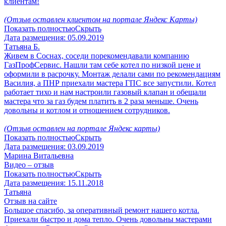
клиентам!
(Отзыв оставлен клиентом на портале Яндекс Карты)
Показать полностью
Скрыть
Дата размещения:
05.09.2019
Татьяна Б.
Живем в Соснах, соседи порекомендавали компанию
ГазПрофСервис. Нашли там себе котел по низкой цене и
оформили в расрочку. Монтаж делали сами по рекомендациям
Василия, а ПНР приехали мастера ГПС все запустили. Котел
работает тихо и нам настроили газовый клапан и обещали
мастера что за газ будем платить в 2 раза меньше. Очень
довольны и котлом и отношением сотрудников.
(Отзыв оставлен на портале Яндекс карты)
Показать полностью
Скрыть
Дата размещения:
03.09.2019
Марина Витальевна
Видео – отзыв
Показать полностью
Скрыть
Дата размещения:
15.11.2018
Татьяна
Отзыв на сайте
Большое спасибо, за оперативный ремонт нашего котла.
Приехали быстро и дома тепло. Очень довольны мастерами