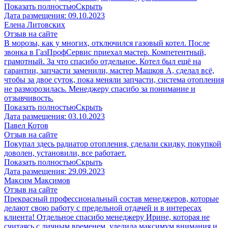
Показать полностью
Скрыть
Дата размещения:
09.10.2023
​Елена Литовских
Отзыв на сайте
В морозы, как у многих, отключился газовый котел. После
звонка в ГазПрофСервис приехал мастер. Компетентный,
грамотный. За что спасибо отдельное. Котел был ещё на
гарантии, запчасти заменили, мастер Машков А, сделал всё,
чтобы за двое суток, пока меняли запчасти, система отопления
не разморозилась. Менеджеру спасибо за понимание и
отзывчивость.
Показать полностью
Скрыть
Дата размещения:
03.10.2023
Павел Котов
Отзыв на сайте
Покупал здесь радиатор отопления, сделали скидку, покупкой
доволен, установили, все работает.
Показать полностью
Скрыть
Дата размещения:
29.09.2023
Максим Максимов
Отзыв на сайте
Прекрасный профессиональный состав менеджеров, которые
делают свою работу с предельной отдачей и в интересах
клиента! Отдельное спасибо менеджеру Ирине, которая не
считаясь с личным временем, уделила максимум внимания и