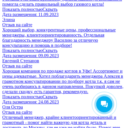
помогла сделать правильный выбор газового котла!
Показать полностью
Скрыть
Дата размещения:
11.09.2023
Элина
Отзыв на сайте
Хороший выбор, конкурентные цены, профессиональные
менеджеры, клиентоориентированность. Отдельная
благодарность менеджеру Василию за отличную
консультацию и помощь в подборе!
Показать полностью
Скрыть
Дата размещения:
09.09.2023
Евгений Степанов
Отзыв на сайте
Хорошая компания по продаже котлов в Уфе! Ассортимент и
цены адекватные. Хотел поблагодарить менеджера Алексея в
грамотном консультировании по подбору котла т.к. я сам не
очень разбираюсь в данном направлении. Покупкой доволен,
сделали скидку, есть гарантия, рекомендую.
Показать полностью
Скрыть
Дата размещения:
24.08.2023
​Оля Остра
Отзыв на сайте
Отличный менеджер, крайне клиентоориентированный и
грамотный - помог найти важную для котла деталь и
доставить до Москвы, где ее уже не найти было. Помог мне