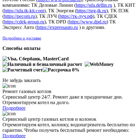
компаниями: ТК Деловые Линии (
https://ufa.dellin.ru
), ТК КИТ
(
https://ufa.tk-kit.com
), ТК Энергия (
https://nrg-tk.ru
), ТK ПЭК
(
https://pecom.ru
), ТК ЛУЧ (
https://тк-луч.рф
), ТК СДЕК
(
https://cdek-group.ru
), ТК DPD (
https://www.dpd.ru
) ТК
Экспресс Авто (
https://expressauto.ru
) и другими.
Подробнее о доставке
Способы оплаты
Не забудь заказать
Ремонт газовых котлов
Сервисный центр 24/7. Ремонт даже в праздничные дни.
Отремонтируем котел на долго.
Подробнее
Сервисный центр газовых котлов и колонок
Отремонтируем котел, колонку, водонагреватель бесплатно по
гарантии. Чтобы получить бесплатный ремонт необходимо:
Подробнее