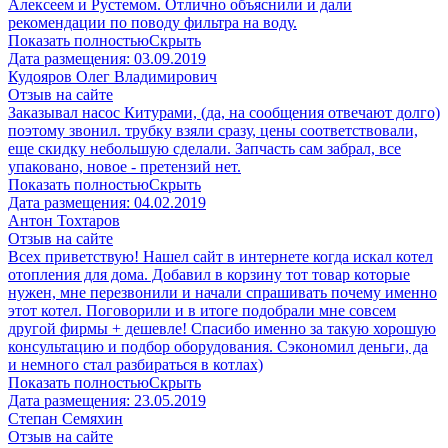
Алексеем и Рустемом. Отлично объяснили и дали
рекомендации по поводу фильтра на воду.
Показать полностью
Скрыть
Дата размещения:
03.09.2019
Кудояров Олег Владимирович
Отзыв на сайте
Заказывал насос Китурами, (да, на сообщения отвечают долго)
поэтому звонил. трубку взяли сразу, цены соответствовали,
еще скидку небольшую сделали. Запчасть сам забрал, все
упаковано, новое - претензий нет.
Показать полностью
Скрыть
Дата размещения:
04.02.2019
Антон Тохтаров
Отзыв на сайте
Всех приветствую! Нашел сайт в интернете когда искал котел
отопления для дома. Добавил в корзину тот товар которые
нужен, мне перезвонили и начали спрашивать почему именно
этот котел. Поговорили и в итоге подобрали мне совсем
другой фирмы + дешевле! Спасибо именно за такую хорошую
консультацию и подбор оборудования. Сэкономил деньги, да
и немного стал разбираться в котлах)
Показать полностью
Скрыть
Дата размещения:
23.05.2019
Степан Семяхин
Отзыв на сайте