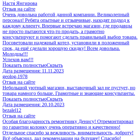
​Настя Янгирова
Отзыв на сайте
Очень довольна работой данной компании. Великолепный
персонал! Ребята опытные и отзывчивые, находят подход к
каждому клиенту. Впервые встречаю магазин, где продавцы
не просто пытаются что-то продать, а грамотно
консультируют и помогают сделать правильный выбор товара.
Посоветовали надежный котел, установили в положенный
срок, да ещё сделали хорошую скидку! Всем довольна.
Молодцы!!!
Успехов вам!!!
Показать полностью
Скрыть
Дата размещения:
11.11.2023
geolog-1978
Отзыв на сайте
Небольшой уютный магазин, выставочный зал не пустует, но
товара намного больше. Грамотные и знающие консультанты.
Показать полностью
Скрыть
Дата размещения:
20.10.2023
​bezalel12
Отзыв на сайте
Особая благодарность ремонтнику Денису! Отремонтировал
по гарантии колонку очень оперативно и качественно!
Отдельное спасибо за вежливость, внимательность, доброту!
Всё объяснил, дал рекомендации на будущее! Спасибо!