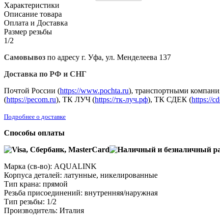
Характеристики
Описание товара
Оплата и Доставка
Размер резьбы
1/2
Самовывоз
по адресу г. Уфа, ул. Менделеева 137
Доставка по РФ и СНГ
Почтой России (
https://www.pochta.ru
), транспортными компани
(
https://pecom.ru
), ТК ЛУЧ (
https://тк-луч.рф
), ТК СДЕК (
https://c
Подробнее о доставке
Способы оплаты
Марка (св-во): AQUALINK
Корпуса деталей: латунные, никелированные
Тип крана: прямой
Резьба присоединений: внутренняя/наружная
Тип резьбы: 1/2
Производитель: Италия