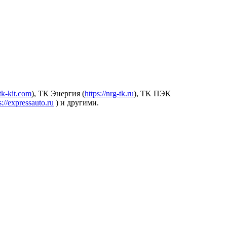
.tk-kit.com
), ТК Энергия (
https://nrg-tk.ru
), ТK ПЭК
s://expressauto.ru
) и другими.