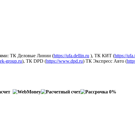
ями: ТК Деловые Линии (
https://ufa.dellin.ru
), ТК КИТ (
https://ufa
dek-group.ru
), ТК DPD (
https://www.dpd.ru
) ТК Экспресс Авто (
http