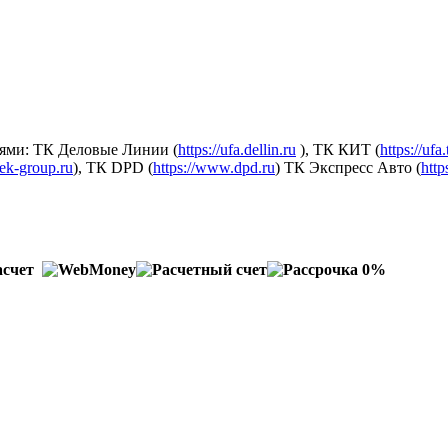
ями: ТК Деловые Линии (
https://ufa.dellin.ru
), ТК КИТ (
https://ufa
dek-group.ru
), ТК DPD (
https://www.dpd.ru
) ТК Экспресс Авто (
http