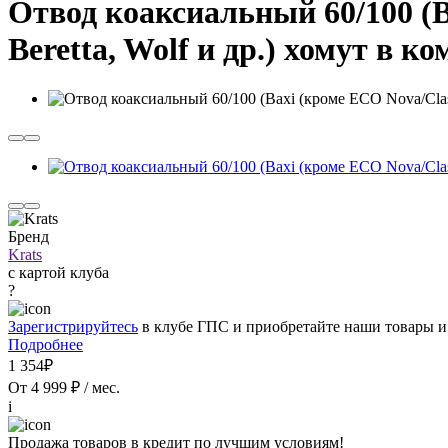
Отвод коаксиальный 60/100 (Ba
Beretta, Wolf и др.) хомут в к
Бренд
Krats
с картой клуба
?
Зарегистрируйтесь
в клубе ГПС и приобретайте наши товары и
Подробнее
1 354₽
От 4 999 ₽ / мес.
i
Продажа товаров в кредит по лучшим условиям!