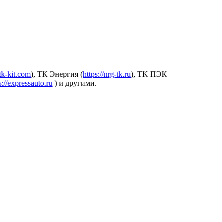
.tk-kit.com
), ТК Энергия (
https://nrg-tk.ru
), ТK ПЭК
s://expressauto.ru
) и другими.