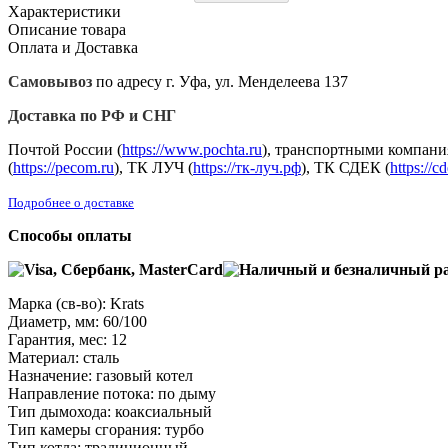
Характеристики
Описание товара
Оплата и Доставка
Самовывоз
по адресу г. Уфа, ул. Менделеева 137
Доставка по РФ и СНГ
Почтой России (
https://www.pochta.ru
), транспортными компани
(
https://pecom.ru
), ТК ЛУЧ (
https://тк-луч.рф
), ТК СДЕК (
https://c
Подробнее о доставке
Способы оплаты
Марка (св-во): Krats
Диаметр, мм: 60/100
Гарантия, мес: 12
Материал: сталь
Назначение: газовый котел
Направление потока: по дыму
Тип дымохода: коаксиальный
Тип камеры сгорания: турбо
Тип котла: традиционный