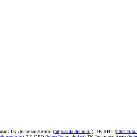
ями: ТК Деловые Линии (
https://ufa.dellin.ru
), ТК КИТ (
https://ufa
dek-group.ru
), ТК DPD (
https://www.dpd.ru
) ТК Экспресс Авто (
http