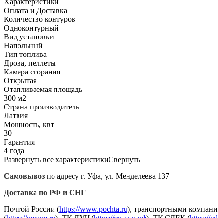
Характеристики
Оплата и Доставка
Количество контуров
Одноконтурный
Вид установки
Напольный
Тип топлива
Дрова, пеллеты
Камера сгорания
Открытая
Отапливаемая площадь
300 м2
Страна производитель
Латвия
Мощность, квт
30
Гарантия
4 года
Развернуть все характеристики
Свернуть
Самовывоз
по адресу г. Уфа, ул. Менделеева 137
Доставка по РФ и СНГ
Почтой России (
https://www.pochta.ru
), транспортными компани
(
https://pecom.ru
), ТК ЛУЧ (
https://тк-луч.рф
), ТК СДЕК (
https://c