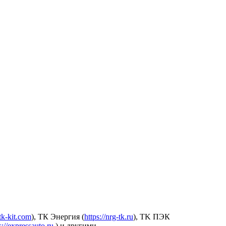
.tk-kit.com
), ТК Энергия (
https://nrg-tk.ru
), ТK ПЭК
s://expressauto.ru
) и другими.