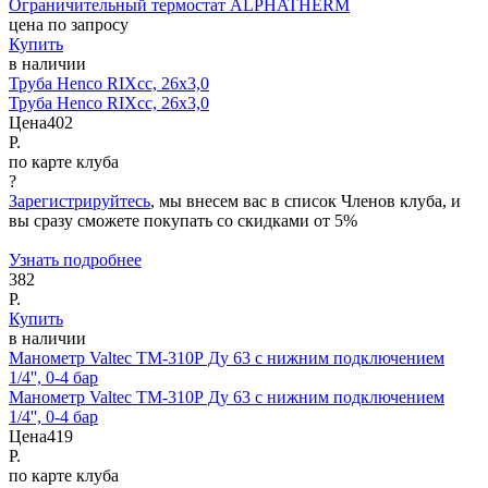
Ограничительный термостат ALPHATHERM
цена по запросу
Купить
в наличии
Труба Henco RIXcс, 26x3,0
Труба Henco RIXcс, 26x3,0
Цена
402
Р.
по карте клуба
?
Зарегистрируйтесь
, мы внесем вас в список Членов клуба, и
вы сразу сможете покупать со скидками от 5%
Узнать подробнее
382
Р.
Купить
в наличии
Манометр Valtec ТМ-310Р Ду 63 с нижним подключением
1/4'', 0-4 бар
Манометр Valtec ТМ-310Р Ду 63 с нижним подключением
1/4'', 0-4 бар
Цена
419
Р.
по карте клуба