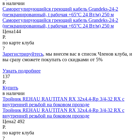
в наличии
Саморегулирующийся греющий кабель Grandeks-24-2
(неэкранированный, t рабочая +65°С 24 Вт/м) 250 м
Саморегулирующийся греющий кабель Grandeks-24-2
(неэкранированный, t рабочая +65°С 24 Вт/м) 250 м
Цена
144
Р.
по карте клуба
?
Зарегистрируйтесь
, мы внесем вас в список Членов клуба, и
вы сразу сможете покупать со скидками от 5%
Узнать подробнее
137
Р.
Купить
в наличии
Тройник REHAU RAUTITAN RX 32x4.4-Rp 3/4-32 RX с
внутренней резьбой на боковом проходе
Тройник REHAU RAUTITAN RX 32x4.4-Rp 3/4-32 RX с
внутренней резьбой на боковом проходе
Цена
2 492
Р.
по карте клуба
?