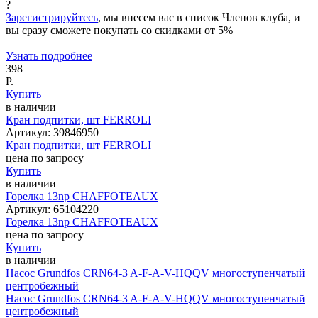
?
Зарегистрируйтесь
, мы внесем вас в список Членов клуба, и
вы сразу сможете покупать со скидками от 5%
Узнать подробнее
398
Р.
Купить
в наличии
Кран подпитки, шт FERROLI
Артикул:
39846950
Кран подпитки, шт FERROLI
цена по запросу
Купить
в наличии
Горелка 13np CHAFFOTEAUX
Артикул:
65104220
Горелка 13np CHAFFOTEAUX
цена по запросу
Купить
в наличии
Насос Grundfos CRN64-3 A-F-A-V-HQQV многоступенчатый
центробежный
Насос Grundfos CRN64-3 A-F-A-V-HQQV многоступенчатый
центробежный