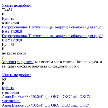
Узнать подробнее
73 451
Р.
Купить
в наличии
Гофрированная Tiemme син.цв. защитная оболочка для труб ;
ВНУТР.20,0
Гофрированная Tiemme син.цв. защитная оболочка для труб ;
ВНУТР.20,0
Цена
72
Р.
по карте клуба
?
Зарегистрируйтесь
, мы внесем вас в список Членов клуба, и
вы сразу сможете покупать со скидками от 5%
Узнать подробнее
68
Р.
Купить
в наличии
Анод Drazice 33х450/5/4" для OKC, OKC 1m2, OKCV
магниевый
Анод Drazice 33х450/5/4" для OKC, OKC 1m2, OKCV