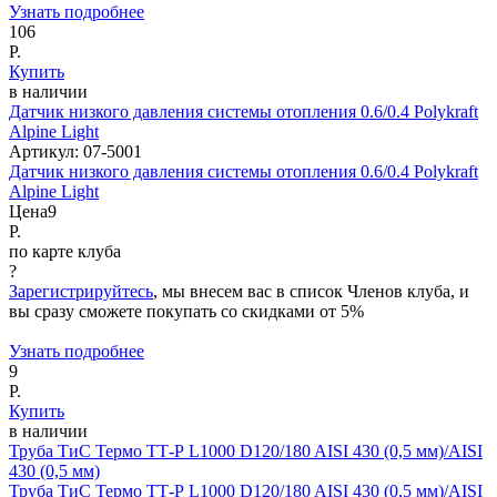
Узнать подробнее
106
Р.
Купить
в наличии
Датчик низкого давления системы отопления 0.6/0.4 Polykraft
Alpine Light
Артикул:
07-5001
Датчик низкого давления системы отопления 0.6/0.4 Polykraft
Alpine Light
Цена
9
Р.
по карте клуба
?
Зарегистрируйтесь
, мы внесем вас в список Членов клуба, и
вы сразу сможете покупать со скидками от 5%
Узнать подробнее
9
Р.
Купить
в наличии
Труба ТиС Термо ТТ-Р L1000 D120/180 AISI 430 (0,5 мм)/AISI
430 (0,5 мм)
Труба ТиС Термо ТТ-Р L1000 D120/180 AISI 430 (0,5 мм)/AISI