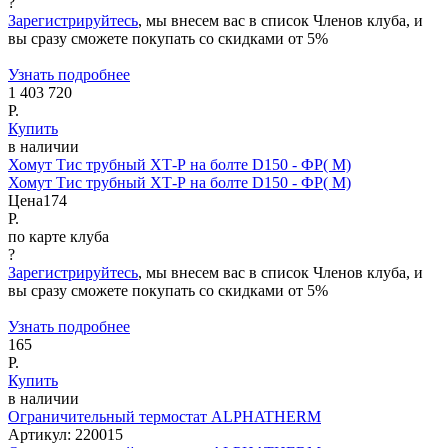
?
Зарегистрируйтесь
, мы внесем вас в список Членов клуба, и
вы сразу сможете покупать со скидками от 5%
Узнать подробнее
1 403 720
Р.
Купить
в наличии
Хомут Тис трубный ХТ-Р на болте D150 - ФР( М)
Хомут Тис трубный ХТ-Р на болте D150 - ФР( М)
Цена
174
Р.
по карте клуба
?
Зарегистрируйтесь
, мы внесем вас в список Членов клуба, и
вы сразу сможете покупать со скидками от 5%
Узнать подробнее
165
Р.
Купить
в наличии
Ограничительный термостат ALPHATHERM
Артикул:
220015