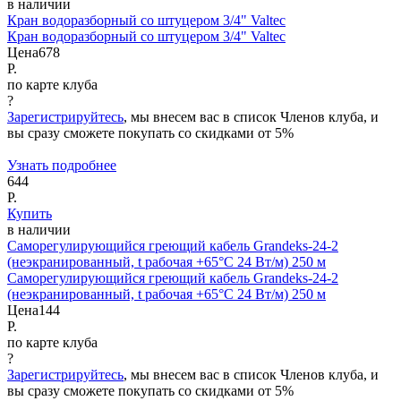
в наличии
Кран водоразборный со штуцером 3/4" Valtec
Кран водоразборный со штуцером 3/4" Valtec
Цена
678
Р.
по карте клуба
?
Зарегистрируйтесь
, мы внесем вас в список Членов клуба, и
вы сразу сможете покупать со скидками от 5%
Узнать подробнее
644
Р.
Купить
в наличии
Саморегулирующийся греющий кабель Grandeks-24-2
(неэкранированный, t рабочая +65°С 24 Вт/м) 250 м
Саморегулирующийся греющий кабель Grandeks-24-2
(неэкранированный, t рабочая +65°С 24 Вт/м) 250 м
Цена
144
Р.
по карте клуба
?
Зарегистрируйтесь
, мы внесем вас в список Членов клуба, и
вы сразу сможете покупать со скидками от 5%