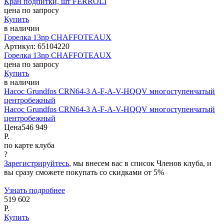
Кран подпитки, шт FERROLI
цена по запросу
Купить
в наличии
Горелка 13np CHAFFOTEAUX
Артикул:
65104220
Горелка 13np CHAFFOTEAUX
цена по запросу
Купить
в наличии
Насос Grundfos CRN64-3 A-F-A-V-HQQV многоступенчатый
центробежный
Насос Grundfos CRN64-3 A-F-A-V-HQQV многоступенчатый
центробежный
Цена
546 949
Р.
по карте клуба
?
Зарегистрируйтесь
, мы внесем вас в список Членов клуба, и
вы сразу сможете покупать со скидками от 5%
Узнать подробнее
519 602
Р.
Купить