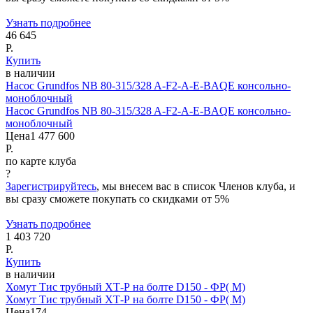
Узнать подробнее
46 645
Р.
Купить
в наличии
Насос Grundfos NB 80-315/328 A-F2-A-E-BAQE консольно-
моноблочный
Насос Grundfos NB 80-315/328 A-F2-A-E-BAQE консольно-
моноблочный
Цена
1 477 600
Р.
по карте клуба
?
Зарегистрируйтесь
, мы внесем вас в список Членов клуба, и
вы сразу сможете покупать со скидками от 5%
Узнать подробнее
1 403 720
Р.
Купить
в наличии
Хомут Тис трубный ХТ-Р на болте D150 - ФР( М)
Хомут Тис трубный ХТ-Р на болте D150 - ФР( М)
Цена
174