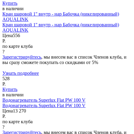
Купить
в наличии
Кран шаровой 1'' внутр - нар Бабочка (никелированный)
AQUALINK
Кран шаровой 1'' внутр - нар Бабочка (никелированный)
AQUALINK
Цена
556
Р.
по карте клуба
?
Зарегистрируйтесь
, мы внесем вас в список Членов клуба, и
вы сразу сможете покупать со скидками от 5%
Узнать подробнее
528
Р.
Купить
в наличии
Водонагреватель Superlux Flat PW 100 V
Водонагреватель Superlux Flat PW 100 V
Цена
13 270
Р.
по карте клуба
?
Зарегистрируйтесь
, мы внесем вас в список Членов клуба, и