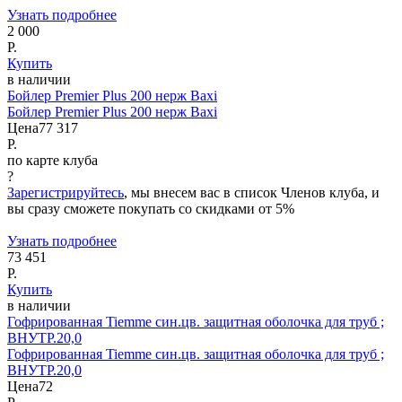
Узнать подробнее
2 000
Р.
Купить
в наличии
Бойлер Premier Plus 200 нерж Baxi
Бойлер Premier Plus 200 нерж Baxi
Цена
77 317
Р.
по карте клуба
?
Зарегистрируйтесь
, мы внесем вас в список Членов клуба, и
вы сразу сможете покупать со скидками от 5%
Узнать подробнее
73 451
Р.
Купить
в наличии
Гофрированная Tiemme син.цв. защитная оболочка для труб ;
ВНУТР.20,0
Гофрированная Tiemme син.цв. защитная оболочка для труб ;
ВНУТР.20,0
Цена
72