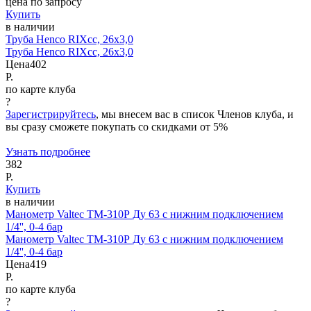
цена по запросу
Купить
в наличии
Труба Henco RIXcс, 26x3,0
Труба Henco RIXcс, 26x3,0
Цена
402
Р.
по карте клуба
?
Зарегистрируйтесь
, мы внесем вас в список Членов клуба, и
вы сразу сможете покупать со скидками от 5%
Узнать подробнее
382
Р.
Купить
в наличии
Манометр Valtec ТМ-310Р Ду 63 с нижним подключением
1/4'', 0-4 бар
Манометр Valtec ТМ-310Р Ду 63 с нижним подключением
1/4'', 0-4 бар
Цена
419
Р.
по карте клуба
?