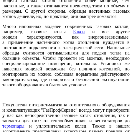
модели газовых котлов отопления более мощные, чем
настенные, а также отличаются превосходством по объему и
размерам. С другой стороны, образцы настенных газовых
котлов дешевле, но, по практике, они быстрее ломаются.
Много напольных моделей современных газовых котлов,
например, газовые котлы
Бакси
и все другие
модели характеризуются, как энергонезависимые,
а применение настенного котла отопления нуждается в
постоянном подключении к электрической сети. Напольные
образцы считаются оптимальными для подачи тепла на
большие объекты. Чтобы провести их монтаж, необходимо
специализированное помещение, котельная. Установка же
навесных моделей возможна без наличия котельной, но
монтировать их можно, соблюдая нормативы действующего
законодательства, где говорится о безопасной эксплуатации
такого оборудования в бытовых условиях.
Покупатели интернет-магазина отопительного оборудования
и комплектующих "ГазПрофСервис" всегда могут приобрести
у нас как непосредственно газовые котлы отопления, так и
запчасти для них: от теплообменников и вентиляторов до
термопары
и уплотнительных колец. Также в нашем
ассортименте представлены аксессуары разных брендов от