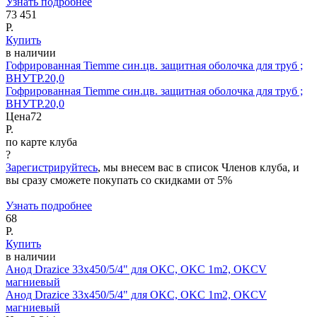
Узнать подробнее
73 451
Р.
Купить
в наличии
Гофрированная Tiemme син.цв. защитная оболочка для труб ;
ВНУТР.20,0
Гофрированная Tiemme син.цв. защитная оболочка для труб ;
ВНУТР.20,0
Цена
72
Р.
по карте клуба
?
Зарегистрируйтесь
, мы внесем вас в список Членов клуба, и
вы сразу сможете покупать со скидками от 5%
Узнать подробнее
68
Р.
Купить
в наличии
Анод Drazice 33х450/5/4" для OKC, OKC 1m2, OKCV
магниевый
Анод Drazice 33х450/5/4" для OKC, OKC 1m2, OKCV
магниевый