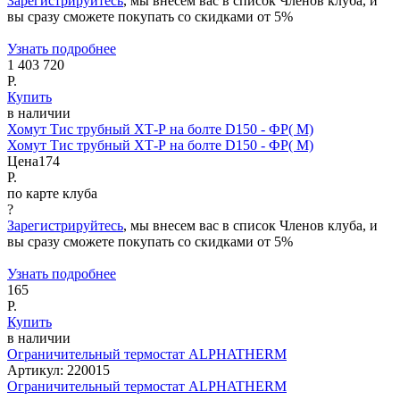
Зарегистрируйтесь
, мы внесем вас в список Членов клуба, и
вы сразу сможете покупать со скидками от 5%
Узнать подробнее
1 403 720
Р.
Купить
в наличии
Хомут Тис трубный ХТ-Р на болте D150 - ФР( М)
Хомут Тис трубный ХТ-Р на болте D150 - ФР( М)
Цена
174
Р.
по карте клуба
?
Зарегистрируйтесь
, мы внесем вас в список Членов клуба, и
вы сразу сможете покупать со скидками от 5%
Узнать подробнее
165
Р.
Купить
в наличии
Ограничительный термостат ALPHATHERM
Артикул:
220015
Ограничительный термостат ALPHATHERM