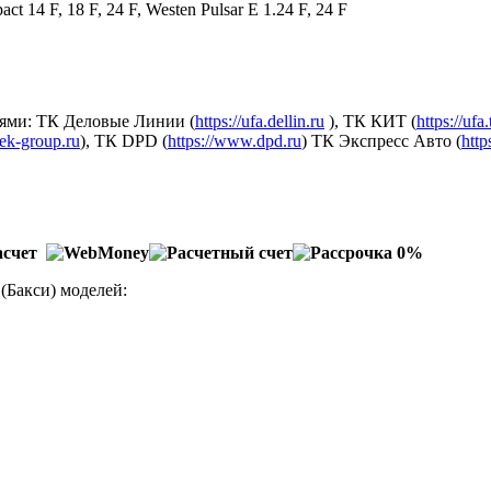
ct 14 F, 18 F, 24 F, Westen Pulsar E 1.24 F, 24 F
ями: ТК Деловые Линии (
https://ufa.dellin.ru
), ТК КИТ (
https://ufa
dek-group.ru
), ТК DPD (
https://www.dpd.ru
) ТК Экспресс Авто (
http
(Бакси) моделей: