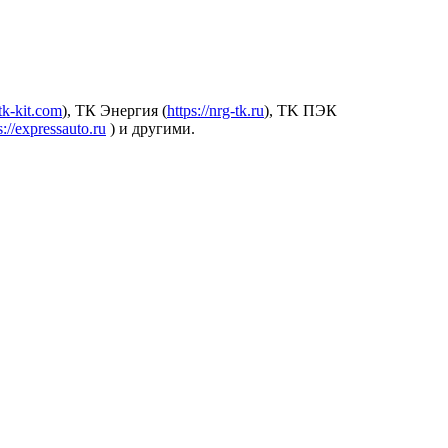
.tk-kit.com
), ТК Энергия (
https://nrg-tk.ru
), ТK ПЭК
s://expressauto.ru
) и другими.