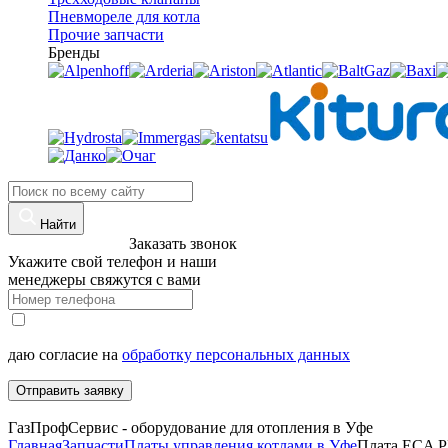
Пневмореле для котла
Прочие запчасти
Бренды
Найти
8 (960)-800-77-71
Заказать звонок
Укажите свой телефон и наши
менеджеры свяжутся с вами
даю согласие на
обработку персональных данных
Отправить заявку
ГазПрофСервис - оборудование для отопления в Уфе
Главная
Запчасти
Платы управления котлами в Уфе
Плата ECA P