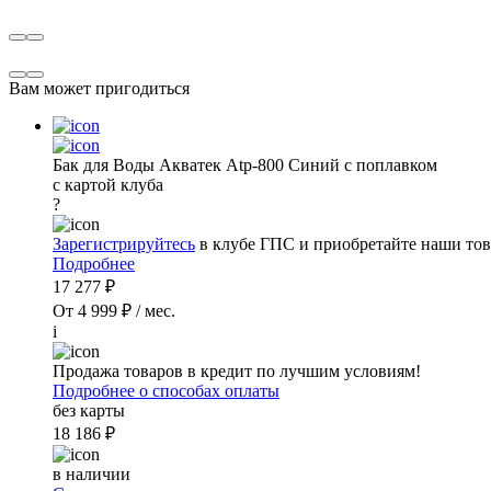
Вам может пригодиться
Бак для Воды Акватек Atp-800 Синий с поплавком
с картой клуба
?
Зарегистрируйтесь
в клубе ГПС и приобретайте наши тов
Подробнее
17 277 ₽
От 4 999 ₽ / мес.
i
Продажа товаров в кредит по лучшим условиям!
Подробнее о способах оплаты
без карты
18 186 ₽
в наличии