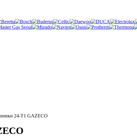
роники 24-Т1 GAZECO
AZECO