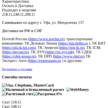
Характеристики
Оплата и Доставка
Подходит к моделям
21K11,24K11,28K11
Самовывоз
по адресу г. Уфа, ул. Менделеева 137
Доставка по РФ и СНГ
Почтой России (
https://www.pochta.ru
), транспортными
компаниями: ТК Деловые Линии (
https://ufa.dellin.ru
), ТК КИТ
(
https://ufa.tk-kit.com
), ТК Энергия (
https://nrg-tk.ru
), ТK ПЭК
(
https://pecom.ru
), ТК ЛУЧ (
https://тк-луч.рф
), ТК СДЕК
(
https://cdek-group.ru
), ТК DPD (
https://www.dpd.ru
) ТК
Экспресс Авто (
https://expressauto.ru
) и другими.
Подробнее о доставке
Способы оплаты
Скат 21K11
Скат 24K11