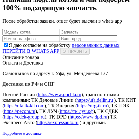
100% подходящую запчасть
После обработки заявки, ответ будет выслан в
whats app
Я даю согласие на обработку
персональных данных
ПЕРЕЙТИ В WHATS APP
ОТПРАВИТЬ
Описание товара
Оплата и Доставка
Самовывоз
по адресу г. Уфа, ул. Менделеева 137
Доставка по РФ и СНГ
Почтой России (
https://www.pochta.ru
), транспортными
компаниями: ТК Деловые Линии (
https://ufa.dellin.ru
), ТК КИТ
(
https://ufa.tk-kit.com
), ТК Энергия (
https://nrg-tk.ru
), ТK ПЭК
(
https://pecom.ru
), ТК ЛУЧ (
https://тк-луч.рф
), ТК СДЕК
(
https://cdek-group.ru
), ТК DPD (
https://www.dpd.ru
) ТК
Экспресс Авто (
https://expressauto.ru
) и другими.
Подробнее о доставке