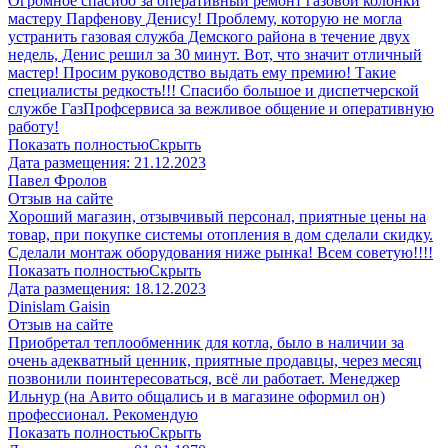
Огромное спасибо за оперативный ремонт газовой колонки
мастеру Парфенову Денису! Проблему, которую не могла
устранить газовая служба Демского района в течение двух
недель, Денис решил за 30 минут. Вот, что значит отличный
мастер! Просим руководство выдать ему премию! Такие
специалисты редкость!!! Спасибо большое и диспетчерской
службе ГазПрофсервиса за вежливое общение и оперативную
работу!
Показать полностью
Скрыть
Дата размещения:
21.12.2023
Павел Фролов
Отзыв на сайте
Хороший магазин, отзывчивый персонал, приятные цены на
товар, при покупке системы отопления в дом сделали скидку.
Сделали монтаж оборудования ниже рынка! Всем советую!!!!
Показать полностью
Скрыть
Дата размещения:
18.12.2023
Dinislam Gaisin
Отзыв на сайте
Приобретал теплообменник для котла, было в наличии за
очень адекватный ценник, приятные продавцы, через месяц
позвонили поинтересоваться, всё ли работает. Менеджер
Ильнур (на Авито общались и в магазине оформил он)
профессионал. Рекомендую
Показать полностью
Скрыть