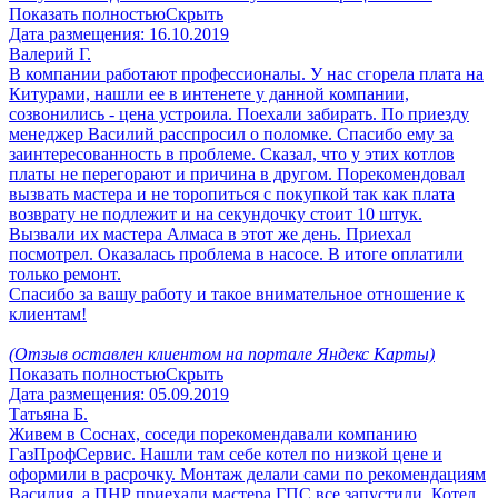
Показать полностью
Скрыть
Дата размещения:
16.10.2019
Валерий Г.
В компании работают профессионалы. У нас сгорела плата на
Китурами, нашли ее в интенете у данной компании,
созвонились - цена устроила. Поехали забирать. По приезду
менеджер Василий расспросил о поломке. Спасибо ему за
заинтересованность в проблеме. Сказал, что у этих котлов
платы не перегорают и причина в другом. Порекомендовал
вызвать мастера и не торопиться с покупкой так как плата
возврату не подлежит и на секундочку стоит 10 штук.
Вызвали их мастера Алмаса в этот же день. Приехал
посмотрел. Оказалась проблема в насосе. В итоге оплатили
только ремонт.
Спасибо за вашу работу и такое внимательное отношение к
клиентам!
(Отзыв оставлен клиентом на портале Яндекс Карты)
Показать полностью
Скрыть
Дата размещения:
05.09.2019
Татьяна Б.
Живем в Соснах, соседи порекомендавали компанию
ГазПрофСервис. Нашли там себе котел по низкой цене и
оформили в расрочку. Монтаж делали сами по рекомендациям
Василия, а ПНР приехали мастера ГПС все запустили. Котел