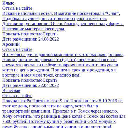
Ильяс
Отзыв на сайте
Искали напольный котёл. В магазине посоветовали "Очаг".
Подобрали лучшее, по сотношению цены и качества.
Доставили, установили. Очень благодарен персоналу фирмы.
Настоящие мастера своего дела.
Показать полностью
Скрыть
Дата размещения:
24.06.2022
Арсений
Отзыв на сайте
Что меня радует в данной компании так это быстрая доставка,
живем достаточно далековато (где то), переживала все это
время, что доставка не будет вовремя потому что покупали
котел на день рождения. Пришел в срок дня рождения, я в
восторге и моя мама тоже, спасибо вам!
Показать полностью
Скрыть
Дата размещения:
22.04.2022
Вячеслав
Отзыв на сайте
Покупал котёл Протерм скат 9 кв. После оплаты 8 10 2019 гв
этот же день, после оплаты на карту, котёл был в
транспортной компании. Приехал в г. Томск через неделю.
Хочу отметить, что разница в цене котла с Томск ом составила
7500 рублей. Поэтому купил у ребят ещё и GSM модуль к
нему. Желаю данной компании успехов и процветания!