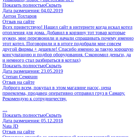
Показать полностью
Скрыть
Дата размещения:
04.02.2019
Антон Тохтаров
Отзыв на сайте
Всех приветствую! Нашел сайт в интернете когда искал котел
отопления для дома. Добавил в корзину тот товар которые
нужен, мне перезвонили и начали спрашивать почему именно
этот котел. Поговорили и в итоге подобрали мне совсем
другой фирмы + дешевле! Спасибо именно за такую хорошую
консультацию и подбор оборудования. Сэкономил деньги, да
и немного стал разбираться в котлах)
Показать полностью
Скрыть
Дата размещения:
23.05.2019
Степан Семяхин
Отзыв на сайте
Доброго всем, покупал в этом магазине насос, цена
приемлема, продавец оперативно отправил груз в Самару.
Рекомендую к сотрудничеству.
…
Показать полностью
Скрыть
Дата размещения:
05.12.2018
Nata JD
Отзыв на сайте