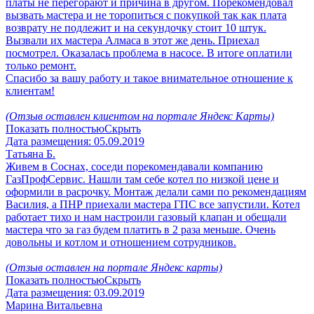
платы не перегорают и причина в другом. Порекомендовал
вызвать мастера и не торопиться с покупкой так как плата
возврату не подлежит и на секундочку стоит 10 штук.
Вызвали их мастера Алмаса в этот же день. Приехал
посмотрел. Оказалась проблема в насосе. В итоге оплатили
только ремонт.
Спасибо за вашу работу и такое внимательное отношение к
клиентам!
(Отзыв оставлен клиентом на портале Яндекс Карты)
Показать полностью
Скрыть
Дата размещения:
05.09.2019
Татьяна Б.
Живем в Соснах, соседи порекомендавали компанию
ГазПрофСервис. Нашли там себе котел по низкой цене и
оформили в расрочку. Монтаж делали сами по рекомендациям
Василия, а ПНР приехали мастера ГПС все запустили. Котел
работает тихо и нам настроили газовый клапан и обещали
мастера что за газ будем платить в 2 раза меньше. Очень
довольны и котлом и отношением сотрудников.
(Отзыв оставлен на портале Яндекс карты)
Показать полностью
Скрыть
Дата размещения:
03.09.2019
Марина Витальевна