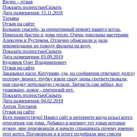
Видео – отзыв
Показать полностью
Скрыть
Дата размещения:
15.11.2018
Татьяна
Отзыв на сайте
Большое спасибо, за оперативный ремонт нашего котла.
Приехали быстро и дома тепло. Очень довольны мастерами
Алексеем и Рустемом. Отлично объяснили и дали
рекомендации по поводу фильтра на воду.
Показать полностью
Скрыть
Дата размещения:
03.09.2019
Кудояров Олег Владимирович
Отзыв на сайте
Заказывал насос Китурами, (да, на сообщения отвечают долго)
поэтому звонил. трубку взяли сразу, цены соответствовали,
еще скидку небольшую сделали. Запчасть сам забрал, все
упаковано, новое - претензий нет.
Показать полностью
Скрыть
Дата размещения:
04.02.2019
Антон Тохтаров
Отзыв на сайте
Всех приветствую! Нашел сайт в интернете когда искал котел
отопления для дома. Добавил в корзину тот товар которые
нужен, мне перезвонили и начали спрашивать почему именно
этот котел. Поговорили и в итоге подобрали мне совсем