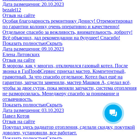
Дата размещения:
20.10.2023
​bezalel12
Отзыв на сайте
Особая благодарность ремонтнику Денису! Отремонтировал
по гарантии колонку очень оперативно и качественно!
Отдельное спасибо за вежливость, внимательность, доброту!
Всё объяснил, дал рекомендации на будущее! Спасибо!
Показать полностью
Скрыть
Дата размещения:
09.10.2023
​Елена Литовских
Отзыв на сайте
В морозы, как у многих, отключился газовый котел. После
звонка в ГазПрофСервис приехал мастер. Компетентный,
грамотный. За что спасибо отдельное. Котел был ещё на
гарантии, запчасти заменили, мастер Машков А, сделал всё,
чтобы за двое суток, пока меняли запчасти, система отопления
не разморозилась. Менеджеру спасибо за понимание и
отзывчивость.
Показать полностью
Скрыть
Дата размещения:
03.10.2023
Павел Котов
Отзыв на сайте
Покупал здесь радиатор отопления, сделали скидку, покупкой
доволен, установили, все работает.
Показать полностью
Скрыть