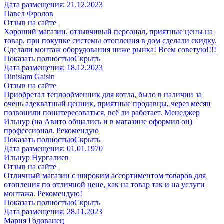
Дата размещения:
21.12.2023
Павел Фролов
Отзыв на сайте
Хороший магазин, отзывчивый персонал, приятные цены на
товар, при покупке системы отопления в дом сделали скидку.
Сделали монтаж оборудования ниже рынка! Всем советую!!!!
Показать полностью
Скрыть
Дата размещения:
18.12.2023
Dinislam Gaisin
Отзыв на сайте
Приобретал теплообменник для котла, было в наличии за
очень адекватный ценник, приятные продавцы, через месяц
позвонили поинтересоваться, всё ли работает. Менеджер
Ильнур (на Авито общались и в магазине оформил он)
профессионал. Рекомендую
Показать полностью
Скрыть
Дата размещения:
01.01.1970
Ильнур Нургалиев
Отзыв на сайте
Отличный магазин с широким ассортиментом товаров для
отопления по отличной цене, как на товар так и на услуги
монтажа. Рекомендую!
Показать полностью
Скрыть
Дата размещения:
28.11.2023
Мария Годованец