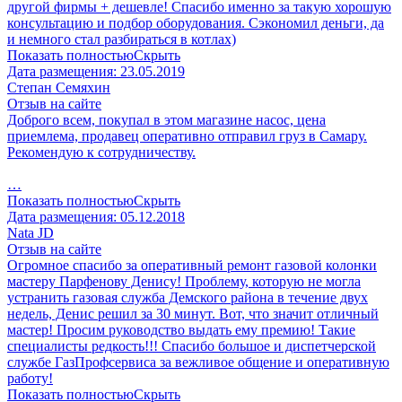
другой фирмы + дешевле! Спасибо именно за такую хорошую
консультацию и подбор оборудования. Сэкономил деньги, да
и немного стал разбираться в котлах)
Показать полностью
Скрыть
Дата размещения:
23.05.2019
Степан Семяхин
Отзыв на сайте
Доброго всем, покупал в этом магазине насос, цена
приемлема, продавец оперативно отправил груз в Самару.
Рекомендую к сотрудничеству.
…
Показать полностью
Скрыть
Дата размещения:
05.12.2018
Nata JD
Отзыв на сайте
Огромное спасибо за оперативный ремонт газовой колонки
мастеру Парфенову Денису! Проблему, которую не могла
устранить газовая служба Демского района в течение двух
недель, Денис решил за 30 минут. Вот, что значит отличный
мастер! Просим руководство выдать ему премию! Такие
специалисты редкость!!! Спасибо большое и диспетчерской
службе ГазПрофсервиса за вежливое общение и оперативную
работу!
Показать полностью
Скрыть