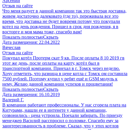
Арсений
Отзыв на сайте
Что меня радует в данной компании так это быстрая доставка,
живем достаточно далековато (где то), переживала все это
время, что доставка не будет вовремя потому что покупали
котел на день рождения. Пришел в срок дня рождения, я в
восторге и моя мама тоже, спасибо вам!
Показать полностью
Скрыть
Дата размещения:
22.04.2022
Вячеслав
Отзыв на сайте
Покупал котёл Протерм скат 9 кв. После оплаты 8 10 2019 гв
этот же день, после оплаты на карту, котёл был в
транспортной компании. Приехал в г. Томск через неделю.
Хочу отметить, что разница в цене котла с Томск ом составила
7500 рублей. Поэтому купил у ребят ещё и GSM модуль к
нему. Желаю данной компании успехов и процветания!
Показать полностью
Скрыть
Дата размещения:
16.10.2019
Валерий Г.
В компании работают профессионалы. У нас сгорела плата на
Китурами, нашли ее в интенете у данной компании,
созвонились - цена устроила. Поехали забирать. По приезду
менеджер Василий расспросил о поломке. Спасибо ему за
заинтересованность в проблеме. Сказал, что у этих котлов