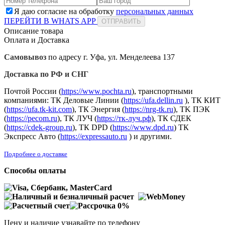
Я даю согласие на обработку
персональных данных
ПЕРЕЙТИ В WHATS APP
ОТПРАВИТЬ
Описание товара
Оплата и Доставка
Самовывоз
по адресу г. Уфа, ул. Менделеева 137
Доставка по РФ и СНГ
Почтой России (
https://www.pochta.ru
), транспортными
компаниями: ТК Деловые Линии (
https://ufa.dellin.ru
), ТК КИТ
(
https://ufa.tk-kit.com
), ТК Энергия (
https://nrg-tk.ru
), ТK ПЭК
(
https://pecom.ru
), ТК ЛУЧ (
https://тк-луч.рф
), ТК СДЕК
(
https://cdek-group.ru
), ТК DPD (
https://www.dpd.ru
) ТК
Экспресс Авто (
https://expressauto.ru
) и другими.
Подробнее о доставке
Способы оплаты
Цену и наличие узнавайте по телефону