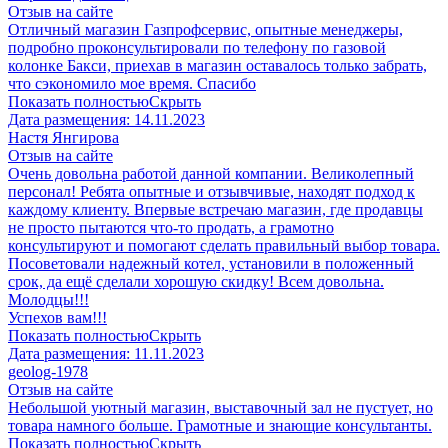
Отзыв на сайте
Отличный магазин Газпрофсервис, опытные менеджеры,
подробно проконсультировали по телефону по газовой
колонке Бакси, приехав в магазин оставалось только забрать,
что сэкономило мое время. Спасибо
Показать полностью
Скрыть
Дата размещения:
14.11.2023
​Настя Янгирова
Отзыв на сайте
Очень довольна работой данной компании. Великолепный
персонал! Ребята опытные и отзывчивые, находят подход к
каждому клиенту. Впервые встречаю магазин, где продавцы
не просто пытаются что-то продать, а грамотно
консультируют и помогают сделать правильный выбор товара.
Посоветовали надежный котел, установили в положенный
срок, да ещё сделали хорошую скидку! Всем довольна.
Молодцы!!!
Успехов вам!!!
Показать полностью
Скрыть
Дата размещения:
11.11.2023
geolog-1978
Отзыв на сайте
Небольшой уютный магазин, выставочный зал не пустует, но
товара намного больше. Грамотные и знающие консультанты.
Показать полностью
Скрыть