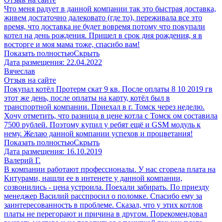
Что меня радует в данной компании так это быстрая доставка,
живем достаточно далековато (где то), переживала все это
время, что доставка не будет вовремя потому что покупали
котел на день рождения. Пришел в срок дня рождения, я в
восторге и моя мама тоже, спасибо вам!
Показать полностью
Скрыть
Дата размещения:
22.04.2022
Вячеслав
Отзыв на сайте
Покупал котёл Протерм скат 9 кв. После оплаты 8 10 2019 гв
этот же день, после оплаты на карту, котёл был в
транспортной компании. Приехал в г. Томск через неделю.
Хочу отметить, что разница в цене котла с Томск ом составила
7500 рублей. Поэтому купил у ребят ещё и GSM модуль к
нему. Желаю данной компании успехов и процветания!
Показать полностью
Скрыть
Дата размещения:
16.10.2019
Валерий Г.
В компании работают профессионалы. У нас сгорела плата на
Китурами, нашли ее в интенете у данной компании,
созвонились - цена устроила. Поехали забирать. По приезду
менеджер Василий расспросил о поломке. Спасибо ему за
заинтересованность в проблеме. Сказал, что у этих котлов
платы не перегорают и причина в другом. Порекомендовал