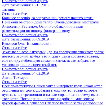
Показать полностью
Скрыть
Дата размещения:
15.11.2018
Татьяна
Отзыв на сайте
Большое спасибо, за оперативный ремонт нашего котла.
Приехали быстро и дома тепло. Очень довольны мастерами
Алексеем и Рустемом. Отлично объяснили и дали
рекомендации по поводу фильтра на воду.
Показать полностью
Скрыть
Дата размещения:
03.09.2019
Кудояров Олег Владимирович
Отзыв на сайте
Заказывал насос Китурами, (да, на сообщения отвечают долго)
поэтому звонил. трубку взяли сразу, цены соответствовали,
еще скидку небольшую сделали. Запчасть сам забрал, все
упаковано, новое - претензий нет.
Показать полностью
Скрыть
Дата размещения:
04.02.2019
Антон Тохтаров
Отзыв на сайте
Всех приветствую! Нашел сайт в интернете когда искал котел
отопления для дома. Добавил в корзину тот товар которые
нужен, мне перезвонили и начали спрашивать почему именно
этот котел. Поговорили и в итоге подобрали мне совсем
другой фирмы + дешевле! Спасибо именно за такую хорошую