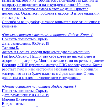
вызвать мастера и не торопиться с покупкой так как плата
возврату не подлежит и на секундочку стоит 10 штук.
Вызвали их мастера Алмаса в этот же день. Приехал
посмотрел. Оказалась проблема в насосе. В итоге оплатили
только ремонт.
Спасибо за вашу работу и такое внимательное отношение к
клиентам!
(Отзыв оставлен клиентом на портале Яндекс Карты)
Показать полностью
Скрыть
Дата размещения:
05.09.2019
Татьяна Б.
Живем в Соснах, соседи порекомендавали компанию
ГазПрофСервис. Нашли там себе котел по низкой цене и
оформили в расрочку. Монтаж делали сами по рекомендациям
Василия, а ПНР приехали мастера ГПС все запустили. Котел
работает тихо и нам настроили газовый клапан и обещали
мастера что за газ будем платить в 2 раза меньше. Очень
довольны и котлом и отношением сотрудников.
(Отзыв оставлен на портале Яндекс карты)
Показать полностью
Скрыть
Дата размещения:
03.09.2019
Марина Витальевна
Видео – отзыв