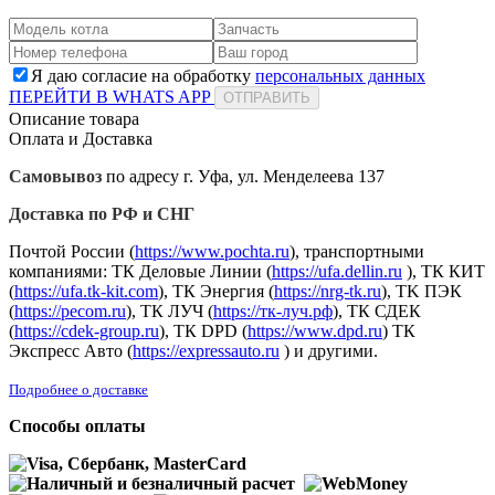
Я даю согласие на обработку
персональных данных
ПЕРЕЙТИ В WHATS APP
ОТПРАВИТЬ
Описание товара
Оплата и Доставка
Самовывоз
по адресу г. Уфа, ул. Менделеева 137
Доставка по РФ и СНГ
Почтой России (
https://www.pochta.ru
), транспортными
компаниями: ТК Деловые Линии (
https://ufa.dellin.ru
), ТК КИТ
(
https://ufa.tk-kit.com
), ТК Энергия (
https://nrg-tk.ru
), ТK ПЭК
(
https://pecom.ru
), ТК ЛУЧ (
https://тк-луч.рф
), ТК СДЕК
(
https://cdek-group.ru
), ТК DPD (
https://www.dpd.ru
) ТК
Экспресс Авто (
https://expressauto.ru
) и другими.
Подробнее о доставке
Способы оплаты