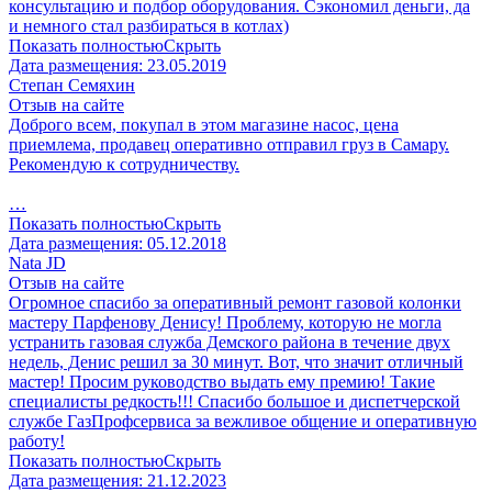
консультацию и подбор оборудования. Сэкономил деньги, да
и немного стал разбираться в котлах)
Показать полностью
Скрыть
Дата размещения:
23.05.2019
Степан Семяхин
Отзыв на сайте
Доброго всем, покупал в этом магазине насос, цена
приемлема, продавец оперативно отправил груз в Самару.
Рекомендую к сотрудничеству.
…
Показать полностью
Скрыть
Дата размещения:
05.12.2018
Nata JD
Отзыв на сайте
Огромное спасибо за оперативный ремонт газовой колонки
мастеру Парфенову Денису! Проблему, которую не могла
устранить газовая служба Демского района в течение двух
недель, Денис решил за 30 минут. Вот, что значит отличный
мастер! Просим руководство выдать ему премию! Такие
специалисты редкость!!! Спасибо большое и диспетчерской
службе ГазПрофсервиса за вежливое общение и оперативную
работу!
Показать полностью
Скрыть
Дата размещения:
21.12.2023