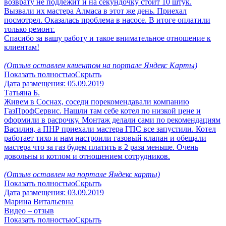
возврату не подлежит и на секундочку стоит 10 штук.
Вызвали их мастера Алмаса в этот же день. Приехал
посмотрел. Оказалась проблема в насосе. В итоге оплатили
только ремонт.
Спасибо за вашу работу и такое внимательное отношение к
клиентам!
(Отзыв оставлен клиентом на портале Яндекс Карты)
Показать полностью
Скрыть
Дата размещения:
05.09.2019
Татьяна Б.
Живем в Соснах, соседи порекомендавали компанию
ГазПрофСервис. Нашли там себе котел по низкой цене и
оформили в расрочку. Монтаж делали сами по рекомендациям
Василия, а ПНР приехали мастера ГПС все запустили. Котел
работает тихо и нам настроили газовый клапан и обещали
мастера что за газ будем платить в 2 раза меньше. Очень
довольны и котлом и отношением сотрудников.
(Отзыв оставлен на портале Яндекс карты)
Показать полностью
Скрыть
Дата размещения:
03.09.2019
Марина Витальевна
Видео – отзыв
Показать полностью
Скрыть