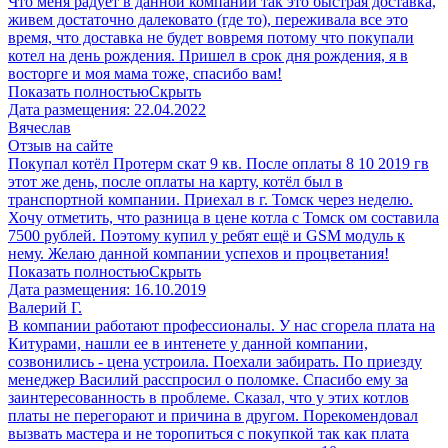
Что меня радует в данной компании так это быстрая доставка,
живем достаточно далековато (где то), переживала все это
время, что доставка не будет вовремя потому что покупали
котел на день рождения. Пришел в срок дня рождения, я в
восторге и моя мама тоже, спасибо вам!
Показать полностью
Скрыть
Дата размещения:
22.04.2022
Вячеслав
Отзыв на сайте
Покупал котёл Протерм скат 9 кв. После оплаты 8 10 2019 гв
этот же день, после оплаты на карту, котёл был в
транспортной компании. Приехал в г. Томск через неделю.
Хочу отметить, что разница в цене котла с Томск ом составила
7500 рублей. Поэтому купил у ребят ещё и GSM модуль к
нему. Желаю данной компании успехов и процветания!
Показать полностью
Скрыть
Дата размещения:
16.10.2019
Валерий Г.
В компании работают профессионалы. У нас сгорела плата на
Китурами, нашли ее в интенете у данной компании,
созвонились - цена устроила. Поехали забирать. По приезду
менеджер Василий расспросил о поломке. Спасибо ему за
заинтересованность в проблеме. Сказал, что у этих котлов
платы не перегорают и причина в другом. Порекомендовал
вызвать мастера и не торопиться с покупкой так как плата