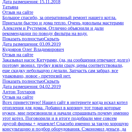
Дата размещения:
15.11.2018
Татьяна
Отзыв на сайте
Большое спасибо, за оперативный ремонт нашего котла.
Приехали быстро и дома тепло. Очень довольны мастерами
Алексеем и Рустемом. Отлично объяснили и дали
рекомендации по поводу фильтра на воду.
Показать полностью
Скрыть
Дата размещения:
03.09.2019
Кудояров Олег Владимирович
Отзыв на сайте
Заказывал насос Китурами, (да, на сообщения отвечают долго)
поэтому звонил. трубку взяли сразу, цены соответствовали,
еще скидку небольшую сделали. Запчасть сам забрал, все
упаковано, новое - претензий нет.
Показать полностью
Скрыть
Дата размещения:
04.02.2019
Антон Тохтаров
Отзыв на сайте
Всех приветствую! Нашел сайт в интернете когда искал котел
отопления для дома. Добавил в корзину тот товар которые
нужен, мне перезвонили и начали спрашивать почему именно
этот котел. Поговорили и в итоге подобрали мне совсем
другой фирмы + дешевле! Спасибо именно за такую хорошую
консультацию и подбор оборудования. Сэкономил деньги, да