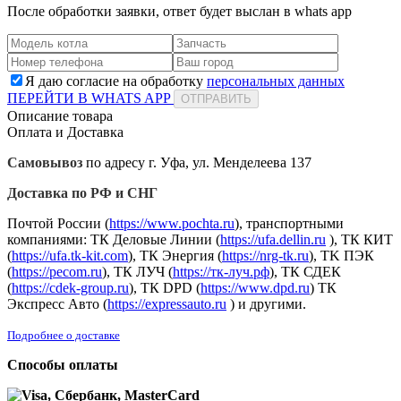
После обработки заявки, ответ будет выслан в
whats app
Я даю согласие на обработку
персональных данных
ПЕРЕЙТИ В WHATS APP
ОТПРАВИТЬ
Описание товара
Оплата и Доставка
Самовывоз
по адресу г. Уфа, ул. Менделеева 137
Доставка по РФ и СНГ
Почтой России (
https://www.pochta.ru
), транспортными
компаниями: ТК Деловые Линии (
https://ufa.dellin.ru
), ТК КИТ
(
https://ufa.tk-kit.com
), ТК Энергия (
https://nrg-tk.ru
), ТK ПЭК
(
https://pecom.ru
), ТК ЛУЧ (
https://тк-луч.рф
), ТК СДЕК
(
https://cdek-group.ru
), ТК DPD (
https://www.dpd.ru
) ТК
Экспресс Авто (
https://expressauto.ru
) и другими.
Подробнее о доставке
Способы оплаты