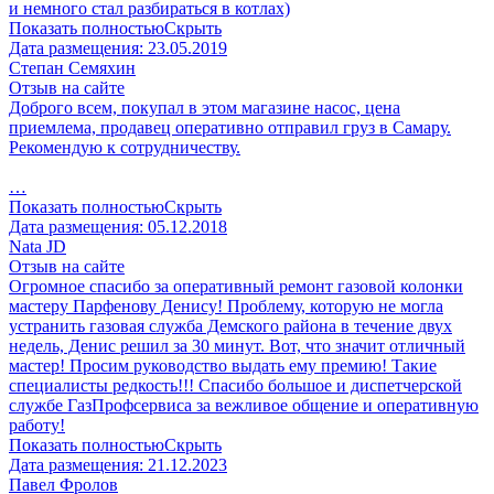
и немного стал разбираться в котлах)
Показать полностью
Скрыть
Дата размещения:
23.05.2019
Степан Семяхин
Отзыв на сайте
Доброго всем, покупал в этом магазине насос, цена
приемлема, продавец оперативно отправил груз в Самару.
Рекомендую к сотрудничеству.
…
Показать полностью
Скрыть
Дата размещения:
05.12.2018
Nata JD
Отзыв на сайте
Огромное спасибо за оперативный ремонт газовой колонки
мастеру Парфенову Денису! Проблему, которую не могла
устранить газовая служба Демского района в течение двух
недель, Денис решил за 30 минут. Вот, что значит отличный
мастер! Просим руководство выдать ему премию! Такие
специалисты редкость!!! Спасибо большое и диспетчерской
службе ГазПрофсервиса за вежливое общение и оперативную
работу!
Показать полностью
Скрыть
Дата размещения:
21.12.2023
Павел Фролов