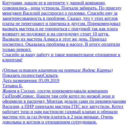
Китурами, нашли ее в интенете у данной компании,
созвонились - цена устроила. Поехали забирать. По приезду
менеджер Василий расспросил о поломке. Спасибо ему за
заинтересованность в проблеме. Сказал, что у этих котлов
платы не перегорают и причина в другом. Порекомендовал
вызвать мастера и не торопиться с покупкой так как плата
возврату не подлежит и на секундочку стоит 10 штук.
Вызвали их мастера Алмаса в этот же день. Приехал
посмотрел. Оказалась проблема в насосе. В итоге оплатили
только ремонт.
Спасибо за вашу работу и такое внимательное отношение к
клиентам!
(Отзыв оставлен клиентом на портале Яндекс Карты)
Показать полностью
Скрыть
Дата размещения:
05.09.2019
Татьяна Б.
Живем в Соснах, соседи порекомендавали компанию
ГазПрофСервис. Нашли там себе котел по низкой цене и
оформили в расрочку. Монтаж делали сами по рекомендациям
Василия, а ПНР приехали мастера ГПС все запустили. Котел
работает тихо и нам настроили газовый клапан и обещали
мастера что за газ будем платить в 2 раза меньше. Очень
довольны и котлом и отношением сотрудников.