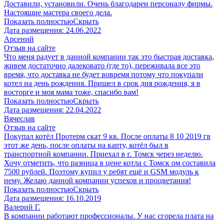
Доставили, установили. Очень благодарен персоналу фирмы.
Настоящие мастера своего дела.
Показать полностью
Скрыть
Дата размещения:
24.06.2022
Арсений
Отзыв на сайте
Что меня радует в данной компании так это быстрая доставка,
живем достаточно далековато (где то), переживала все это
время, что доставка не будет вовремя потому что покупали
котел на день рождения. Пришел в срок дня рождения, я в
восторге и моя мама тоже, спасибо вам!
Показать полностью
Скрыть
Дата размещения:
22.04.2022
Вячеслав
Отзыв на сайте
Покупал котёл Протерм скат 9 кв. После оплаты 8 10 2019 гв
этот же день, после оплаты на карту, котёл был в
транспортной компании. Приехал в г. Томск через неделю.
Хочу отметить, что разница в цене котла с Томск ом составила
7500 рублей. Поэтому купил у ребят ещё и GSM модуль к
нему. Желаю данной компании успехов и процветания!
Показать полностью
Скрыть
Дата размещения:
16.10.2019
Валерий Г.
В компании работают профессионалы. У нас сгорела плата на