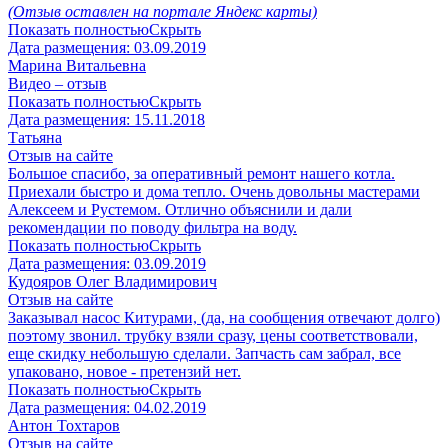
(Отзыв оставлен на портале Яндекс карты)
Показать полностью
Скрыть
Дата размещения:
03.09.2019
Марина Витальевна
Видео – отзыв
Показать полностью
Скрыть
Дата размещения:
15.11.2018
Татьяна
Отзыв на сайте
Большое спасибо, за оперативный ремонт нашего котла.
Приехали быстро и дома тепло. Очень довольны мастерами
Алексеем и Рустемом. Отлично объяснили и дали
рекомендации по поводу фильтра на воду.
Показать полностью
Скрыть
Дата размещения:
03.09.2019
Кудояров Олег Владимирович
Отзыв на сайте
Заказывал насос Китурами, (да, на сообщения отвечают долго)
поэтому звонил. трубку взяли сразу, цены соответствовали,
еще скидку небольшую сделали. Запчасть сам забрал, все
упаковано, новое - претензий нет.
Показать полностью
Скрыть
Дата размещения:
04.02.2019
Антон Тохтаров
Отзыв на сайте