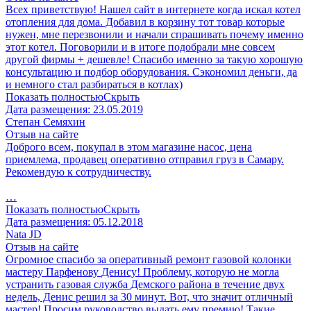
Всех приветствую! Нашел сайт в интернете когда искал котел
отопления для дома. Добавил в корзину тот товар которые
нужен, мне перезвонили и начали спрашивать почему именно
этот котел. Поговорили и в итоге подобрали мне совсем
другой фирмы + дешевле! Спасибо именно за такую хорошую
консультацию и подбор оборудования. Сэкономил деньги, да
и немного стал разбираться в котлах)
Показать полностью
Скрыть
Дата размещения:
23.05.2019
Степан Семяхин
Отзыв на сайте
Доброго всем, покупал в этом магазине насос, цена
приемлема, продавец оперативно отправил груз в Самару.
Рекомендую к сотрудничеству.
…
Показать полностью
Скрыть
Дата размещения:
05.12.2018
Nata JD
Отзыв на сайте
Огромное спасибо за оперативный ремонт газовой колонки
мастеру Парфенову Денису! Проблему, которую не могла
устранить газовая служба Демского района в течение двух
недель, Денис решил за 30 минут. Вот, что значит отличный
мастер! Просим руководство выдать ему премию! Такие