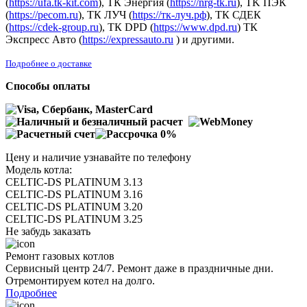
(
https://ufa.tk-kit.com
), ТК Энергия (
https://nrg-tk.ru
), ТK ПЭК
(
https://pecom.ru
), ТК ЛУЧ (
https://тк-луч.рф
), ТК СДЕК
(
https://cdek-group.ru
), ТК DPD (
https://www.dpd.ru
) ТК
Экспресс Авто (
https://expressauto.ru
) и другими.
Подробнее о доставке
Способы оплаты
Цену и наличие узнавайте по телефону
Модель котла:
CELTIC-DS PLATINUM 3.13
CELTIC-DS PLATINUM 3.16
CELTIC-DS PLATINUM 3.20
CELTIC-DS PLATINUM 3.25
Не забудь заказать
Ремонт газовых котлов
Сервисный центр 24/7. Ремонт даже в праздничные дни.
Отремонтируем котел на долго.
Подробнее