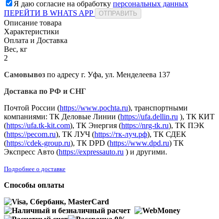
Я даю согласие на обработку
персональных данных
ПЕРЕЙТИ В WHATS APP
ОТПРАВИТЬ
Описание товара
Характеристики
Оплата и Доставка
Вес, кг
2
Самовывоз
по адресу г. Уфа, ул. Менделеева 137
Доставка по РФ и СНГ
Почтой России (
https://www.pochta.ru
), транспортными
компаниями: ТК Деловые Линии (
https://ufa.dellin.ru
), ТК КИТ
(
https://ufa.tk-kit.com
), ТК Энергия (
https://nrg-tk.ru
), ТK ПЭК
(
https://pecom.ru
), ТК ЛУЧ (
https://тк-луч.рф
), ТК СДЕК
(
https://cdek-group.ru
), ТК DPD (
https://www.dpd.ru
) ТК
Экспресс Авто (
https://expressauto.ru
) и другими.
Подробнее о доставке
Способы оплаты