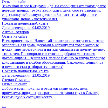
Отзыв на сайте
Заказывал насос Китурами, (да, на сообщения отвечают долго)
поэтому звонил. трубку взяли сразу, цены соответствовали,
еще скидку небольшую сделали. Запчасть сам забрал, все
упаковано, новое - претензий нет.
Показать полностью
Скрыть
Дата размещения:
04.02.2019
Антон Тохтаров
Отзыв на сайте
Всех приветствую! Нашел сайт в интернете когда искал котел
отопления для дома. Добавил в корзину тот товар которые
нужен, мне перезвонили и начали спрашивать почему именно
этот котел. Поговорили и в итоге подобрали мне совсем
другой фирмы + дешевле! Спасибо именно за такую хорошую
консультацию и подбор оборудования. Сэкономил деньги, да
и немного стал разбираться в котлах)
Показать полностью
Скрыть
Дата размещения:
23.05.2019
Степан Семяхин
Отзыв на сайте
Доброго всем, покупал в этом магазине насос, цена
приемлема, продавец оперативно отправил груз в Самару.
Рекомендую к сотрудничеству.
…