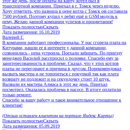
этот же день, после оплаты на карту, котёл был в
транспортной компании. Приехал в г. Томск через неделю.
Хочу отметить, что разница в цене котла с Томск ом составила
7500 рублей. Поэтому купил у ребят ещё и GSM модуль к
нему. Желаю данной компании успехов и процветания!
Показать полностью
Скрыть
Дата размещения:
16.10.2019
Валерий Г.
В компании работают профессионалы. У нас сгорела плата на
Китурами, нашли ее в интенете у данной компании,
созвонились - цена устроила. Поехали забирать. По приезду
менеджер Василий расспросил о поломке. Спасибо ему за
заинтересованность в проблеме. Сказал, что у этих котлов
платы не перегорают и причина в другом. Порекомендовал
вызвать мастера и не торопиться с покупкой так как плата
возврату не подлежит и на секундочку стоит 10 штук.
Вызвали их мастера Алмаса в этот же день. Приехал
посмотрел. Оказалась проблема в насосе. В итоге оплатили
только ремонт.
Спасибо за вашу работу и такое внимательное отношение к
клиентам!
(Отзыв оставлен клиентом на портале Яндекс Карты)
Показать полностью
Скрыть
Дата размещения:
05.09.2019