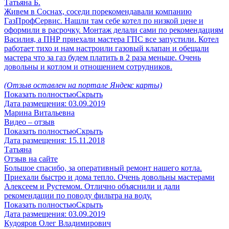
Татьяна Б.
Живем в Соснах, соседи порекомендавали компанию
ГазПрофСервис. Нашли там себе котел по низкой цене и
оформили в расрочку. Монтаж делали сами по рекомендациям
Василия, а ПНР приехали мастера ГПС все запустили. Котел
работает тихо и нам настроили газовый клапан и обещали
мастера что за газ будем платить в 2 раза меньше. Очень
довольны и котлом и отношением сотрудников.
(Отзыв оставлен на портале Яндекс карты)
Показать полностью
Скрыть
Дата размещения:
03.09.2019
Марина Витальевна
Видео – отзыв
Показать полностью
Скрыть
Дата размещения:
15.11.2018
Татьяна
Отзыв на сайте
Большое спасибо, за оперативный ремонт нашего котла.
Приехали быстро и дома тепло. Очень довольны мастерами
Алексеем и Рустемом. Отлично объяснили и дали
рекомендации по поводу фильтра на воду.
Показать полностью
Скрыть
Дата размещения:
03.09.2019
Кудояров Олег Владимирович