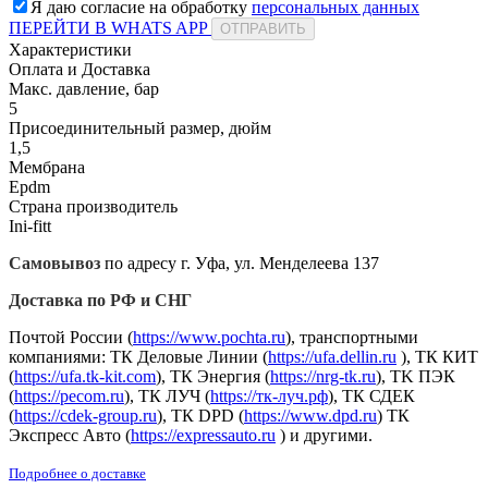
Я даю согласие на обработку
персональных данных
ПЕРЕЙТИ В WHATS APP
ОТПРАВИТЬ
Характеристики
Оплата и Доставка
Макс. давление, бар
5
Присоединительный размер, дюйм
1,5
Мембрана
Epdm
Страна производитель
Ini-fitt
Самовывоз
по адресу г. Уфа, ул. Менделеева 137
Доставка по РФ и СНГ
Почтой России (
https://www.pochta.ru
), транспортными
компаниями: ТК Деловые Линии (
https://ufa.dellin.ru
), ТК КИТ
(
https://ufa.tk-kit.com
), ТК Энергия (
https://nrg-tk.ru
), ТK ПЭК
(
https://pecom.ru
), ТК ЛУЧ (
https://тк-луч.рф
), ТК СДЕК
(
https://cdek-group.ru
), ТК DPD (
https://www.dpd.ru
) ТК
Экспресс Авто (
https://expressauto.ru
) и другими.
Подробнее о доставке