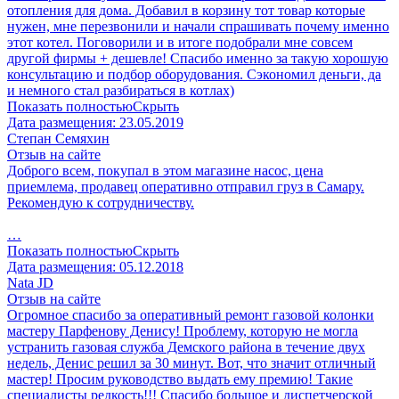
отопления для дома. Добавил в корзину тот товар которые
нужен, мне перезвонили и начали спрашивать почему именно
этот котел. Поговорили и в итоге подобрали мне совсем
другой фирмы + дешевле! Спасибо именно за такую хорошую
консультацию и подбор оборудования. Сэкономил деньги, да
и немного стал разбираться в котлах)
Показать полностью
Скрыть
Дата размещения:
23.05.2019
Степан Семяхин
Отзыв на сайте
Доброго всем, покупал в этом магазине насос, цена
приемлема, продавец оперативно отправил груз в Самару.
Рекомендую к сотрудничеству.
…
Показать полностью
Скрыть
Дата размещения:
05.12.2018
Nata JD
Отзыв на сайте
Огромное спасибо за оперативный ремонт газовой колонки
мастеру Парфенову Денису! Проблему, которую не могла
устранить газовая служба Демского района в течение двух
недель, Денис решил за 30 минут. Вот, что значит отличный
мастер! Просим руководство выдать ему премию! Такие
специалисты редкость!!! Спасибо большое и диспетчерской