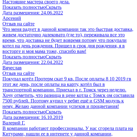
Настоящие мастера своего дела.
Показать полностью
Скрыть
Дата размещения:
24.06.2022
Арсений
Отзыв на сайте
Что меня радует в данной компании так это быстрая доставка,
живем достаточно далековато (где то), переживала все это
время, что доставка не будет вовремя потому что покупали
котел на день рождения. Пришел в срок дня рождения, я в
восторге и моя мама тоже, спасибо вам!
Показать полностью
Скрыть
Дата размещения:
22.04.2022
Вячеслав
Отзыв на сайте
Покупал котёл Протерм скат 9 кв. После оплаты 8 10 2019 гв
этот же день, после оплаты на карту, котёл был в
транспортной компании. Приехал в г. Томск через неделю.
Хочу отметить, что разница в цене котла с Томск ом составила
7500 рублей. Поэтому купил у ребят ещё и GSM модуль к
нему. Желаю данной компании успехов и процветания!
Показать полностью
Скрыть
Дата размещения:
16.10.2019
Валерий Г.
В компании работают профессионалы. У нас сгорела плата на
Китурами, нашли ее в интенете у данной компании,