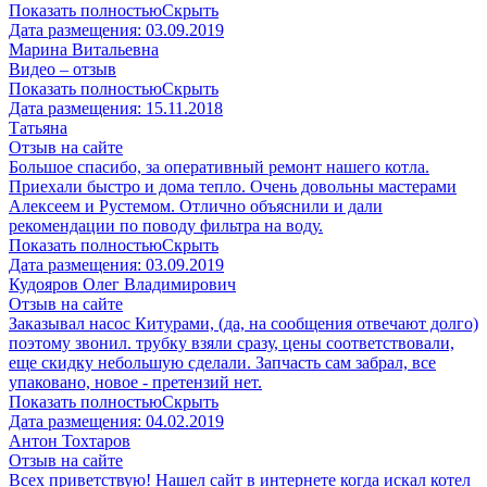
Показать полностью
Скрыть
Дата размещения:
03.09.2019
Марина Витальевна
Видео – отзыв
Показать полностью
Скрыть
Дата размещения:
15.11.2018
Татьяна
Отзыв на сайте
Большое спасибо, за оперативный ремонт нашего котла.
Приехали быстро и дома тепло. Очень довольны мастерами
Алексеем и Рустемом. Отлично объяснили и дали
рекомендации по поводу фильтра на воду.
Показать полностью
Скрыть
Дата размещения:
03.09.2019
Кудояров Олег Владимирович
Отзыв на сайте
Заказывал насос Китурами, (да, на сообщения отвечают долго)
поэтому звонил. трубку взяли сразу, цены соответствовали,
еще скидку небольшую сделали. Запчасть сам забрал, все
упаковано, новое - претензий нет.
Показать полностью
Скрыть
Дата размещения:
04.02.2019
Антон Тохтаров
Отзыв на сайте
Всех приветствую! Нашел сайт в интернете когда искал котел