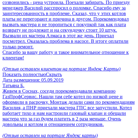
созвонились - цена устроила. Поехали забирать. По приезду
менеджер Василий расспросил о поломке. Спасибо ему за
заинтересованность в проблеме. Сказал, что у этих котлов
платы не перегорают и причина в другом. Порекомендовал
вызвать мастера и не торопиться с покупкой так как плата
возврату не подлежит и на секундочку стоит 10 штук.
Вызвали их мастера Алмаса в этот же день. Приехал
посмотрел. Оказалась проблема в насосе. В итоге оплатили
только ремонт.
Спасибо за вашу работу и такое внимательное отношение к
клиентам!
(Отзыв оставлен клиентом на портале Яндекс Карты)
Показать полностью
Скрыть
Дата размещения:
05.09.2019
Татьяна Б.
Живем в Соснах, соседи порекомендавали компанию
ГазПрофСервис. Нашли там себе котел по низкой цене и
оформили в расрочку. Монтаж делали сами по рекомендациям
Василия, а ПНР приехали мастера ГПС все запустили. Котел
работает тихо и нам настроили газовый клапан и обещали
мастера что за газ будем платить в 2 раза меньше. Очень
довольны и котлом и отношением сотрудников.
(Отзыв оставлен на портале Яндекс карты)