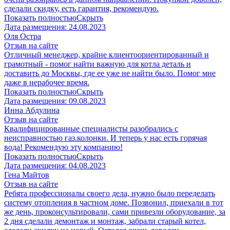
сделали скидку, есть гарантия, рекомендую.
Показать полностью
Скрыть
Дата размещения:
24.08.2023
​Оля Остра
Отзыв на сайте
Отличный менеджер, крайне клиентоориентированный и
грамотный - помог найти важную для котла деталь и
доставить до Москвы, где ее уже не найти было. Помог мне
даже в нерабочее время.
Показать полностью
Скрыть
Дата размещения:
09.08.2023
Инна Абдулина
Отзыв на сайте
Квалифицированные специалисты разобрались с
неисправностью газ.колонки. И теперь у нас есть горячая
вода! Рекомендую эту компанию!
Показать полностью
Скрыть
Дата размещения:
04.08.2023
​Гена Майтов
Отзыв на сайте
Ребята профессионалы своего дела, нужно было переделать
систему отопления в частном доме. Позвонил, приехали в тот
же день, проконсультировали, сами привезли оборудование, за
2 дня сделали демонтаж и монтаж, забрали старый котел,