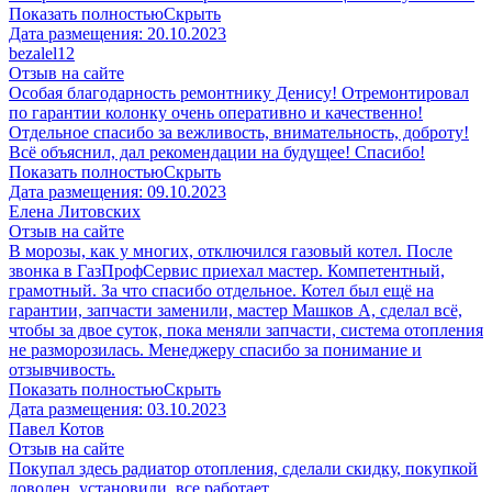
Показать полностью
Скрыть
Дата размещения:
20.10.2023
​bezalel12
Отзыв на сайте
Особая благодарность ремонтнику Денису! Отремонтировал
по гарантии колонку очень оперативно и качественно!
Отдельное спасибо за вежливость, внимательность, доброту!
Всё объяснил, дал рекомендации на будущее! Спасибо!
Показать полностью
Скрыть
Дата размещения:
09.10.2023
​Елена Литовских
Отзыв на сайте
В морозы, как у многих, отключился газовый котел. После
звонка в ГазПрофСервис приехал мастер. Компетентный,
грамотный. За что спасибо отдельное. Котел был ещё на
гарантии, запчасти заменили, мастер Машков А, сделал всё,
чтобы за двое суток, пока меняли запчасти, система отопления
не разморозилась. Менеджеру спасибо за понимание и
отзывчивость.
Показать полностью
Скрыть
Дата размещения:
03.10.2023
Павел Котов
Отзыв на сайте
Покупал здесь радиатор отопления, сделали скидку, покупкой
доволен, установили, все работает.