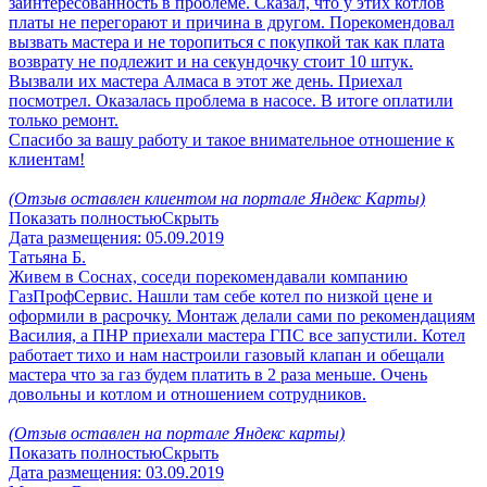
заинтересованность в проблеме. Сказал, что у этих котлов
платы не перегорают и причина в другом. Порекомендовал
вызвать мастера и не торопиться с покупкой так как плата
возврату не подлежит и на секундочку стоит 10 штук.
Вызвали их мастера Алмаса в этот же день. Приехал
посмотрел. Оказалась проблема в насосе. В итоге оплатили
только ремонт.
Спасибо за вашу работу и такое внимательное отношение к
клиентам!
(Отзыв оставлен клиентом на портале Яндекс Карты)
Показать полностью
Скрыть
Дата размещения:
05.09.2019
Татьяна Б.
Живем в Соснах, соседи порекомендавали компанию
ГазПрофСервис. Нашли там себе котел по низкой цене и
оформили в расрочку. Монтаж делали сами по рекомендациям
Василия, а ПНР приехали мастера ГПС все запустили. Котел
работает тихо и нам настроили газовый клапан и обещали
мастера что за газ будем платить в 2 раза меньше. Очень
довольны и котлом и отношением сотрудников.
(Отзыв оставлен на портале Яндекс карты)
Показать полностью
Скрыть
Дата размещения:
03.09.2019