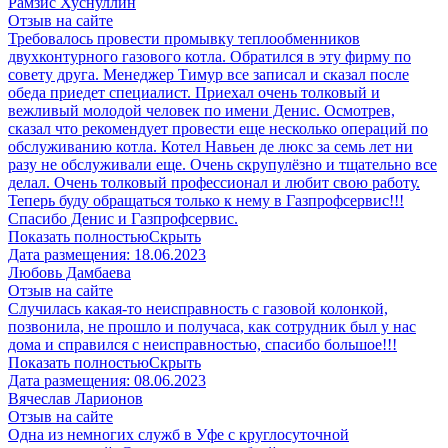
Рамзис Хуснуллин
Отзыв на сайте
Требовалось провести промывку теплообменников
двухконтурного газового котла. Обратился в эту фирму по
совету друга. Менеджер Тимур все записал и сказал после
обеда приедет специалист. Приехал очень толковый и
вежливый молодой человек по имени Денис. Осмотрев,
сказал что рекомендует провести еще несколько операций по
обслуживанию котла. Котел Навьен де люкс за семь лет ни
разу не обслуживали еще. Очень скрупулёзно и тщательно все
делал. Очень толковый профессионал и любит свою работу.
Теперь буду обращаться только к нему в Газпрофсервис!!!
Спасибо Денис и Газпрофсервис.
Показать полностью
Скрыть
Дата размещения:
18.06.2023
Любовь Дамбаева
Отзыв на сайте
Случилась какая-то неисправность с газовой колонкой,
позвонила, не прошло и получаса, как сотрудник был у нас
дома и справился с неисправностью, спасибо большое!!!
Показать полностью
Скрыть
Дата размещения:
08.06.2023
Вячеслав Ларионов
Отзыв на сайте
Одна из немногих служб в Уфе с круглосуточной