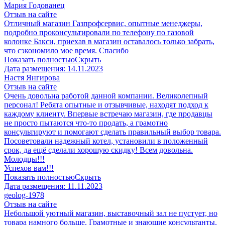
Мария Годованец
Отзыв на сайте
Отличный магазин Газпрофсервис, опытные менеджеры,
подробно проконсультировали по телефону по газовой
колонке Бакси, приехав в магазин оставалось только забрать,
что сэкономило мое время. Спасибо
Показать полностью
Скрыть
Дата размещения:
14.11.2023
​Настя Янгирова
Отзыв на сайте
Очень довольна работой данной компании. Великолепный
персонал! Ребята опытные и отзывчивые, находят подход к
каждому клиенту. Впервые встречаю магазин, где продавцы
не просто пытаются что-то продать, а грамотно
консультируют и помогают сделать правильный выбор товара.
Посоветовали надежный котел, установили в положенный
срок, да ещё сделали хорошую скидку! Всем довольна.
Молодцы!!!
Успехов вам!!!
Показать полностью
Скрыть
Дата размещения:
11.11.2023
geolog-1978
Отзыв на сайте
Небольшой уютный магазин, выставочный зал не пустует, но
товара намного больше. Грамотные и знающие консультанты.