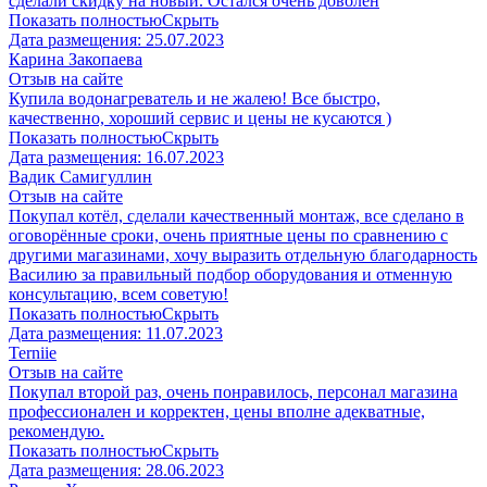
сделали скидку на новый. Остался очень доволен
Показать полностью
Скрыть
Дата размещения:
25.07.2023
Карина Закопаева
Отзыв на сайте
Купила водонагреватель и не жалею! Все быстро,
качественно, хороший сервис и цены не кусаются )
Показать полностью
Скрыть
Дата размещения:
16.07.2023
Вадик Самигуллин
Отзыв на сайте
Покупал котёл, сделали качественный монтаж, все сделано в
оговорённые сроки, очень приятные цены по сравнению с
другими магазинами, хочу выразить отдельную благодарность
Василию за правильный подбор оборудования и отменную
консультацию, всем советую!
Показать полностью
Скрыть
Дата размещения:
11.07.2023
​Terniie​
Отзыв на сайте
Покупал второй раз, очень понравилось, персонал магазина
профессионален и корректен, цены вполне адекватные,
рекомендую.
Показать полностью
Скрыть
Дата размещения:
28.06.2023