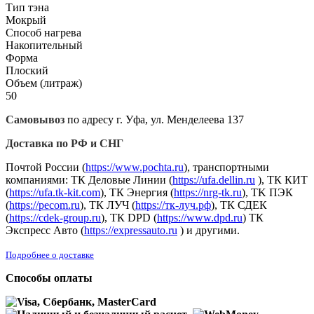
Тип тэна
Мокрый
Способ нагрева
Накопительный
Форма
Плоский
Объем (литраж)
50
Самовывоз
по адресу г. Уфа, ул. Менделеева 137
Доставка по РФ и СНГ
Почтой России (
https://www.pochta.ru
), транспортными
компаниями: ТК Деловые Линии (
https://ufa.dellin.ru
), ТК КИТ
(
https://ufa.tk-kit.com
), ТК Энергия (
https://nrg-tk.ru
), ТK ПЭК
(
https://pecom.ru
), ТК ЛУЧ (
https://тк-луч.рф
), ТК СДЕК
(
https://cdek-group.ru
), ТК DPD (
https://www.dpd.ru
) ТК
Экспресс Авто (
https://expressauto.ru
) и другими.
Подробнее о доставке
Способы оплаты