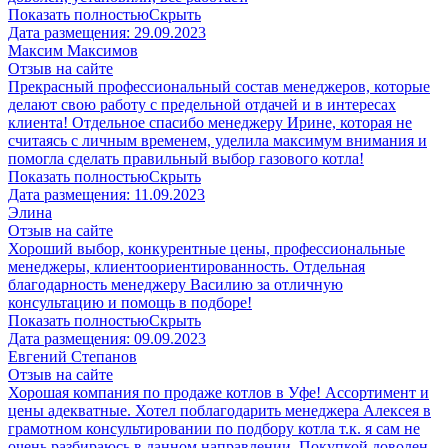
Показать полностью
Скрыть
Дата размещения:
29.09.2023
Максим Максимов
Отзыв на сайте
Прекрасный профессиональный состав менеджеров, которые
делают свою работу с предельной отдачей и в интересах
клиента! Отдельное спасибо менеджеру Ирине, которая не
считаясь с личным временем, уделила максимум внимания и
помогла сделать правильный выбор газового котла!
Показать полностью
Скрыть
Дата размещения:
11.09.2023
Элина
Отзыв на сайте
Хороший выбор, конкурентные цены, профессиональные
менеджеры, клиентоориентированность. Отдельная
благодарность менеджеру Василию за отличную
консультацию и помощь в подборе!
Показать полностью
Скрыть
Дата размещения:
09.09.2023
Евгений Степанов
Отзыв на сайте
Хорошая компания по продаже котлов в Уфе! Ассортимент и
цены адекватные. Хотел поблагодарить менеджера Алексея в
грамотном консультировании по подбору котла т.к. я сам не
очень разбираюсь в данном направлении. Покупкой доволен,