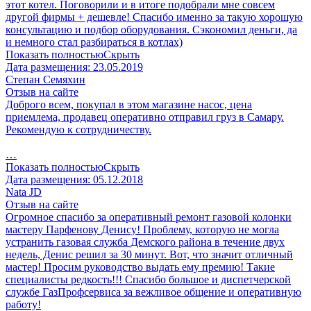
этот котел. Поговорили и в итоге подобрали мне совсем
другой фирмы + дешевле! Спасибо именно за такую хорошую
консультацию и подбор оборудования. Сэкономил деньги, да
и немного стал разбираться в котлах)
Показать полностью
Скрыть
Дата размещения:
23.05.2019
Степан Семяхин
Отзыв на сайте
Доброго всем, покупал в этом магазине насос, цена
приемлема, продавец оперативно отправил груз в Самару.
Рекомендую к сотрудничеству.
…
Показать полностью
Скрыть
Дата размещения:
05.12.2018
Nata JD
Отзыв на сайте
Огромное спасибо за оперативный ремонт газовой колонки
мастеру Парфенову Денису! Проблему, которую не могла
устранить газовая служба Демского района в течение двух
недель, Денис решил за 30 минут. Вот, что значит отличный
мастер! Просим руководство выдать ему премию! Такие
специалисты редкость!!! Спасибо большое и диспетчерской
службе ГазПрофсервиса за вежливое общение и оперативную
работу!