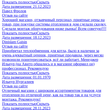
Показать полностью
Скрыть
Дата размещения:
21.12.2023
Павел Фролов
Отзыв на сайте
Хороший магазин, отзывчивый персонал, приятные цены на
товар, при покупке системы отопления в дом сделали скидку.
Сделали монтаж оборудования ниже рынка! Всем советую!!!!
Показать полностью
Скрыть
Дата размещения:
18.12.2023
Dinislam Gaisin
Отзыв на сайте
Приобретал теплообменник для котла, было в наличии за
очень адекватный ценник, приятные продавцы, через месяц
позвонили поинтересоваться, всё ли работает. Менеджер
Ильнур (на Авито общались и в магазине оформил он)
профессионал. Рекомендую
Показать полностью
Скрыть
Дата размещения:
01.01.1970
Ильнур Нургалиев
Отзыв на сайте
Отличный магазин с широким ассортиментом товаров для
отопления по отличной цене, как на товар так и на услуги
монтажа. Рекомендую!
Показать полностью
Скрыть
Дата размещения:
28.11.2023