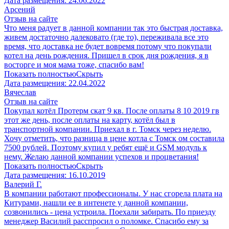
Дата размещения:
24.06.2022
Арсений
Отзыв на сайте
Что меня радует в данной компании так это быстрая доставка,
живем достаточно далековато (где то), переживала все это
время, что доставка не будет вовремя потому что покупали
котел на день рождения. Пришел в срок дня рождения, я в
восторге и моя мама тоже, спасибо вам!
Показать полностью
Скрыть
Дата размещения:
22.04.2022
Вячеслав
Отзыв на сайте
Покупал котёл Протерм скат 9 кв. После оплаты 8 10 2019 гв
этот же день, после оплаты на карту, котёл был в
транспортной компании. Приехал в г. Томск через неделю.
Хочу отметить, что разница в цене котла с Томск ом составила
7500 рублей. Поэтому купил у ребят ещё и GSM модуль к
нему. Желаю данной компании успехов и процветания!
Показать полностью
Скрыть
Дата размещения:
16.10.2019
Валерий Г.
В компании работают профессионалы. У нас сгорела плата на
Китурами, нашли ее в интенете у данной компании,
созвонились - цена устроила. Поехали забирать. По приезду
менеджер Василий расспросил о поломке. Спасибо ему за