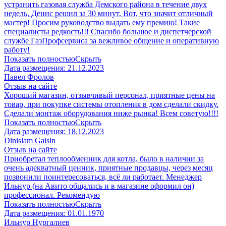
устранить газовая служба Демского района в течение двух
недель, Денис решил за 30 минут. Вот, что значит отличный
мастер! Просим руководство выдать ему премию! Такие
специалисты редкость!!! Спасибо большое и диспетчерской
службе ГазПрофсервиса за вежливое общение и оперативную
работу!
Показать полностью
Скрыть
Дата размещения:
21.12.2023
Павел Фролов
Отзыв на сайте
Хороший магазин, отзывчивый персонал, приятные цены на
товар, при покупке системы отопления в дом сделали скидку.
Сделали монтаж оборудования ниже рынка! Всем советую!!!!
Показать полностью
Скрыть
Дата размещения:
18.12.2023
Dinislam Gaisin
Отзыв на сайте
Приобретал теплообменник для котла, было в наличии за
очень адекватный ценник, приятные продавцы, через месяц
позвонили поинтересоваться, всё ли работает. Менеджер
Ильнур (на Авито общались и в магазине оформил он)
профессионал. Рекомендую
Показать полностью
Скрыть
Дата размещения:
01.01.1970
Ильнур Нургалиев