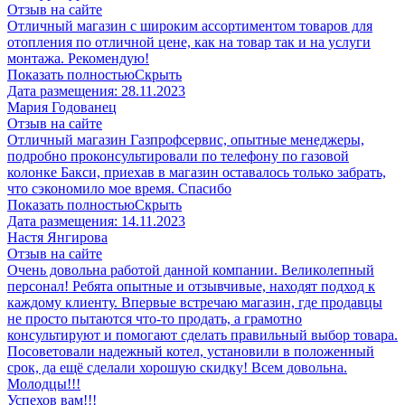
Отзыв на сайте
Отличный магазин с широким ассортиментом товаров для
отопления по отличной цене, как на товар так и на услуги
монтажа. Рекомендую!
Показать полностью
Скрыть
Дата размещения:
28.11.2023
Мария Годованец
Отзыв на сайте
Отличный магазин Газпрофсервис, опытные менеджеры,
подробно проконсультировали по телефону по газовой
колонке Бакси, приехав в магазин оставалось только забрать,
что сэкономило мое время. Спасибо
Показать полностью
Скрыть
Дата размещения:
14.11.2023
​Настя Янгирова
Отзыв на сайте
Очень довольна работой данной компании. Великолепный
персонал! Ребята опытные и отзывчивые, находят подход к
каждому клиенту. Впервые встречаю магазин, где продавцы
не просто пытаются что-то продать, а грамотно
консультируют и помогают сделать правильный выбор товара.
Посоветовали надежный котел, установили в положенный
срок, да ещё сделали хорошую скидку! Всем довольна.
Молодцы!!!
Успехов вам!!!