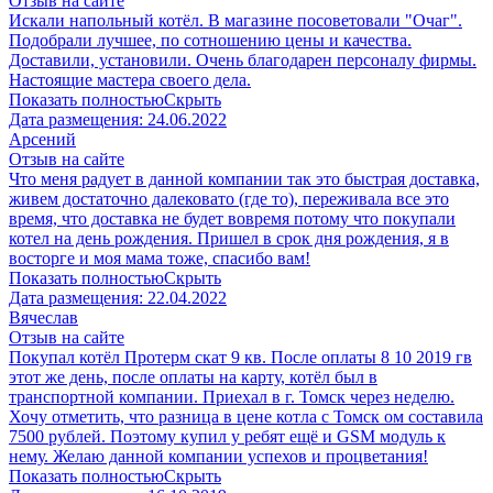
Отзыв на сайте
Искали напольный котёл. В магазине посоветовали "Очаг".
Подобрали лучшее, по сотношению цены и качества.
Доставили, установили. Очень благодарен персоналу фирмы.
Настоящие мастера своего дела.
Показать полностью
Скрыть
Дата размещения:
24.06.2022
Арсений
Отзыв на сайте
Что меня радует в данной компании так это быстрая доставка,
живем достаточно далековато (где то), переживала все это
время, что доставка не будет вовремя потому что покупали
котел на день рождения. Пришел в срок дня рождения, я в
восторге и моя мама тоже, спасибо вам!
Показать полностью
Скрыть
Дата размещения:
22.04.2022
Вячеслав
Отзыв на сайте
Покупал котёл Протерм скат 9 кв. После оплаты 8 10 2019 гв
этот же день, после оплаты на карту, котёл был в
транспортной компании. Приехал в г. Томск через неделю.
Хочу отметить, что разница в цене котла с Томск ом составила
7500 рублей. Поэтому купил у ребят ещё и GSM модуль к
нему. Желаю данной компании успехов и процветания!
Показать полностью
Скрыть