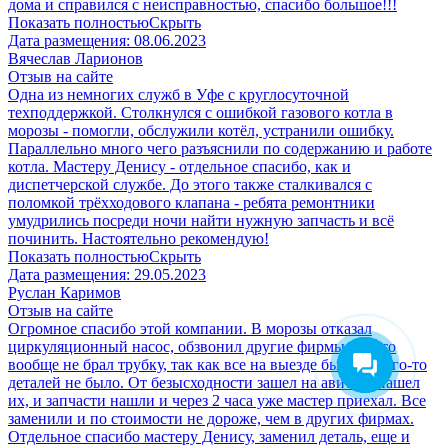
дома и справился с неисправностью, спасибо большое!!!
Показать полностью
Скрыть
Дата размещения:
08.06.2023
Вячеслав Ларионов
Отзыв на сайте
Одна из немногих служб в Уфе с круглосуточной
техподдержкой. Столкнулся с ошибкой газового котла в
морозы - помогли, обслужили котёл, устранили ошибку.
Параллельно много чего разъяснили по содержанию и работе
котла. Мастеру Денису - отдельное спасибо, как и
диспетчерской службе. До этого также сталкивался с
поломкой трёхходового клапана - ребята ремонтники
умудрились посреди ночи найти нужную запчасть и всё
починить. Настоятельно рекомендую!
Показать полностью
Скрыть
Дата размещения:
29.05.2023
Руслан Каримов
Отзыв на сайте
Огромное спасибо этой компании. В морозы отказал
циркуляционный насос, обзвонил другие фирмы, кто-то
вообще не брал трубку, так как все на выезде были, у кого-то
деталей не было. От безысходности зашел на авито и нашел
их, и запчасти нашли и через 2 часа уже мастер приехал. Все
заменили и по стоимости не дороже, чем в других фирмах.
Отдельное спасибо мастеру Денису, заменил деталь, еще и