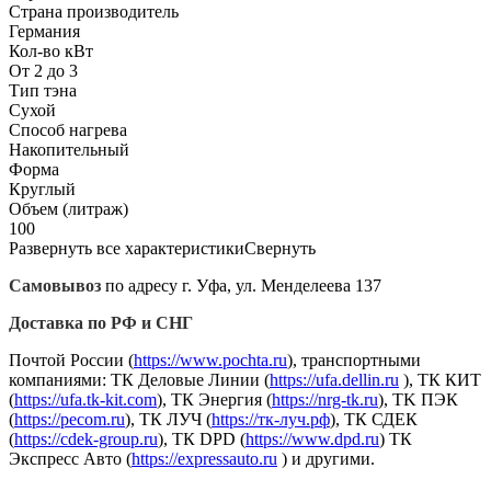
Страна производитель
Германия
Кол-во кВт
От 2 до 3
Тип тэна
Сухой
Способ нагрева
Накопительный
Форма
Круглый
Объем (литраж)
100
Развернуть все характеристики
Свернуть
Самовывоз
по адресу г. Уфа, ул. Менделеева 137
Доставка по РФ и СНГ
Почтой России (
https://www.pochta.ru
), транспортными
компаниями: ТК Деловые Линии (
https://ufa.dellin.ru
), ТК КИТ
(
https://ufa.tk-kit.com
), ТК Энергия (
https://nrg-tk.ru
), ТK ПЭК
(
https://pecom.ru
), ТК ЛУЧ (
https://тк-луч.рф
), ТК СДЕК
(
https://cdek-group.ru
), ТК DPD (
https://www.dpd.ru
) ТК
Экспресс Авто (
https://expressauto.ru
) и другими.