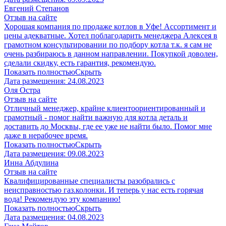
Евгений Степанов
Отзыв на сайте
Хорошая компания по продаже котлов в Уфе! Ассортимент и
цены адекватные. Хотел поблагодарить менеджера Алексея в
грамотном консультировании по подбору котла т.к. я сам не
очень разбираюсь в данном направлении. Покупкой доволен,
сделали скидку, есть гарантия, рекомендую.
Показать полностью
Скрыть
Дата размещения:
24.08.2023
​Оля Остра
Отзыв на сайте
Отличный менеджер, крайне клиентоориентированный и
грамотный - помог найти важную для котла деталь и
доставить до Москвы, где ее уже не найти было. Помог мне
даже в нерабочее время.
Показать полностью
Скрыть
Дата размещения:
09.08.2023
Инна Абдулина
Отзыв на сайте
Квалифицированные специалисты разобрались с
неисправностью газ.колонки. И теперь у нас есть горячая
вода! Рекомендую эту компанию!
Показать полностью
Скрыть
Дата размещения:
04.08.2023