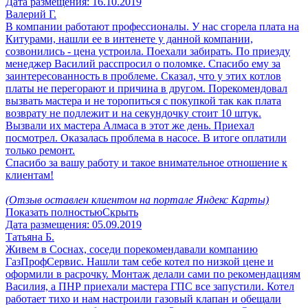
Дата размещения:
16.10.2019
Валерий Г.
В компании работают профессионалы. У нас сгорела плата на
Китурами, нашли ее в интенете у данной компании,
созвонились - цена устроила. Поехали забирать. По приезду
менеджер Василий расспросил о поломке. Спасибо ему за
заинтересованность в проблеме. Сказал, что у этих котлов
платы не перегорают и причина в другом. Порекомендовал
вызвать мастера и не торопиться с покупкой так как плата
возврату не подлежит и на секундочку стоит 10 штук.
Вызвали их мастера Алмаса в этот же день. Приехал
посмотрел. Оказалась проблема в насосе. В итоге оплатили
только ремонт.
Спасибо за вашу работу и такое внимательное отношение к
клиентам!
(Отзыв оставлен клиентом на портале Яндекс Карты)
Показать полностью
Скрыть
Дата размещения:
05.09.2019
Татьяна Б.
Живем в Соснах, соседи порекомендавали компанию
ГазПрофСервис. Нашли там себе котел по низкой цене и
оформили в расрочку. Монтаж делали сами по рекомендациям
Василия, а ПНР приехали мастера ГПС все запустили. Котел
работает тихо и нам настроили газовый клапан и обещали