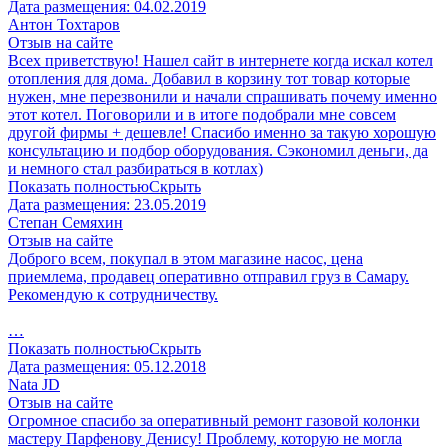
Дата размещения:
04.02.2019
Антон Тохтаров
Отзыв на сайте
Всех приветствую! Нашел сайт в интернете когда искал котел
отопления для дома. Добавил в корзину тот товар которые
нужен, мне перезвонили и начали спрашивать почему именно
этот котел. Поговорили и в итоге подобрали мне совсем
другой фирмы + дешевле! Спасибо именно за такую хорошую
консультацию и подбор оборудования. Сэкономил деньги, да
и немного стал разбираться в котлах)
Показать полностью
Скрыть
Дата размещения:
23.05.2019
Степан Семяхин
Отзыв на сайте
Доброго всем, покупал в этом магазине насос, цена
приемлема, продавец оперативно отправил груз в Самару.
Рекомендую к сотрудничеству.
…
Показать полностью
Скрыть
Дата размещения:
05.12.2018
Nata JD
Отзыв на сайте
Огромное спасибо за оперативный ремонт газовой колонки
мастеру Парфенову Денису! Проблему, которую не могла