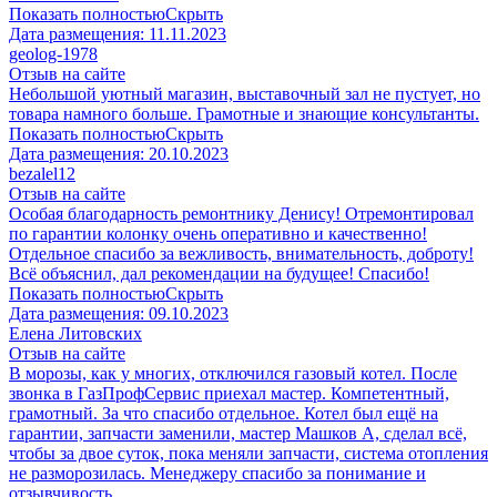
Показать полностью
Скрыть
Дата размещения:
11.11.2023
geolog-1978
Отзыв на сайте
Небольшой уютный магазин, выставочный зал не пустует, но
товара намного больше. Грамотные и знающие консультанты.
Показать полностью
Скрыть
Дата размещения:
20.10.2023
​bezalel12
Отзыв на сайте
Особая благодарность ремонтнику Денису! Отремонтировал
по гарантии колонку очень оперативно и качественно!
Отдельное спасибо за вежливость, внимательность, доброту!
Всё объяснил, дал рекомендации на будущее! Спасибо!
Показать полностью
Скрыть
Дата размещения:
09.10.2023
​Елена Литовских
Отзыв на сайте
В морозы, как у многих, отключился газовый котел. После
звонка в ГазПрофСервис приехал мастер. Компетентный,
грамотный. За что спасибо отдельное. Котел был ещё на
гарантии, запчасти заменили, мастер Машков А, сделал всё,
чтобы за двое суток, пока меняли запчасти, система отопления
не разморозилась. Менеджеру спасибо за понимание и
отзывчивость.