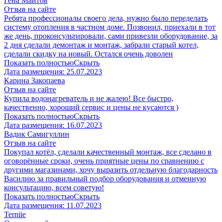
​Гена Майтов
Отзыв на сайте
Ребята профессионалы своего дела, нужно было переделать
систему отопления в частном доме. Позвонил, приехали в тот
же день, проконсультировали, сами привезли оборудование, за
2 дня сделали демонтаж и монтаж, забрали старый котел,
сделали скидку на новый. Остался очень доволен
Показать полностью
Скрыть
Дата размещения:
25.07.2023
Карина Закопаева
Отзыв на сайте
Купила водонагреватель и не жалею! Все быстро,
качественно, хороший сервис и цены не кусаются )
Показать полностью
Скрыть
Дата размещения:
16.07.2023
Вадик Самигуллин
Отзыв на сайте
Покупал котёл, сделали качественный монтаж, все сделано в
оговорённые сроки, очень приятные цены по сравнению с
другими магазинами, хочу выразить отдельную благодарность
Василию за правильный подбор оборудования и отменную
консультацию, всем советую!
Показать полностью
Скрыть
Дата размещения:
11.07.2023
​Terniie​