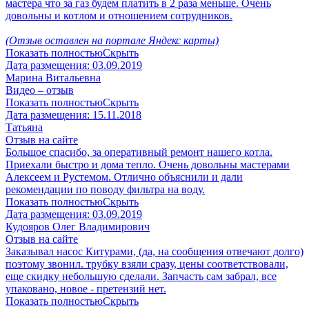
мастера что за газ будем платить в 2 раза меньше. Очень
довольны и котлом и отношением сотрудников.
(Отзыв оставлен на портале Яндекс карты)
Показать полностью
Скрыть
Дата размещения:
03.09.2019
Марина Витальевна
Видео – отзыв
Показать полностью
Скрыть
Дата размещения:
15.11.2018
Татьяна
Отзыв на сайте
Большое спасибо, за оперативный ремонт нашего котла.
Приехали быстро и дома тепло. Очень довольны мастерами
Алексеем и Рустемом. Отлично объяснили и дали
рекомендации по поводу фильтра на воду.
Показать полностью
Скрыть
Дата размещения:
03.09.2019
Кудояров Олег Владимирович
Отзыв на сайте
Заказывал насос Китурами, (да, на сообщения отвечают долго)
поэтому звонил. трубку взяли сразу, цены соответствовали,
еще скидку небольшую сделали. Запчасть сам забрал, все
упаковано, новое - претензий нет.
Показать полностью
Скрыть