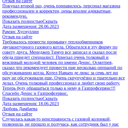
Отзыв на сайте
Покупал второй раз, очень понравилось, персонал магазина
профессионален и корректен, цены вполне адекватные,
рекомендую.
Показать полностью
Скрыть
Дата размещения:
28.06.2023
Рамзис Хуснуллин
Отзыв на сайте
Требовалось провести промывку теплообменников
двухконтурного газового котла. Обратился в эту фирму по
совету друга. Менеджер Тимур все записал и сказал после
обеда приедет специалист. Приехал очень толковый и
вежливый молодой человек по имени Денис. Осмотрев,
сказал что рекомендует провести еще несколько операций по
обслуживанию котла. Котел Навьен де люкс за семь лет ни
разу не обслуживали еще. Очень скрупулёзно и тщательно все
делал. Очень толковый профессионал и любит свою работу.
Теперь буду обращаться только к нему в Газпрофсервис!!!
Спасибо Денис и Газпрофсервис.
Показать полностью
Скрыть
Дата размещения:
18.06.2023
Любовь Дамбаева
Отзыв на сайте
Случилась какая-то неисправность с газовой колонкой,
позвонила, не прошло и получаса, как сотрудник был у нас