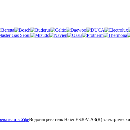
реватели в Уфе
Водонагреватель Haier ES30V-A3(R) электрическ